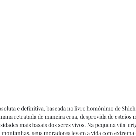
bsoluta e definitiva, baseada no livro homônimo de Shic
ana retratada de maneira crua, desprovida de esteios m
sidades mais basais dos seres vivos. Na pequena vila  eri
as montanhas, seus moradores levam a vida com extrema d