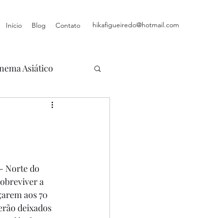
hikafigueiredo@hotmail.com
Início
Blog
Contato
nema Asiático
 - Norte do 
obreviver a 
egarem aos 70 
erão deixados 