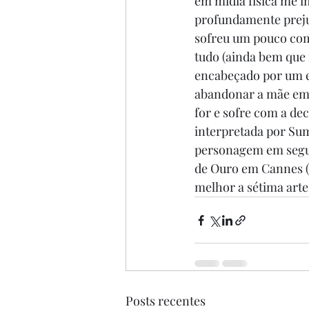
em mídia física me im
profundamente prejud
sofreu um pouco com 
tudo (ainda bem que 
encabeçado por um e
abandonar a mãe em 
for e sofre com a de
interpretada por Sum
personagem em seguir
de Ouro em Cannes (1
melhor a sétima arte
Posts recentes