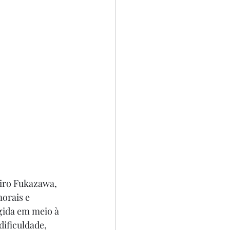
hiro Fukazawa, 
orais e 
gida em meio à 
ificuldade, 