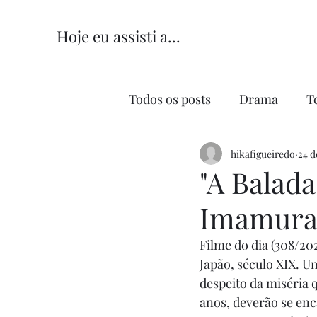
Hoje eu assisti a...
Todos os posts
Drama
T
Comédia
hikafigueiredo
Comédia Româ
24 d
"A Balad
Imamura,
Filme do dia (308/202
Japão, século XIX. 
despeito da miséria q
anos, deverão se en