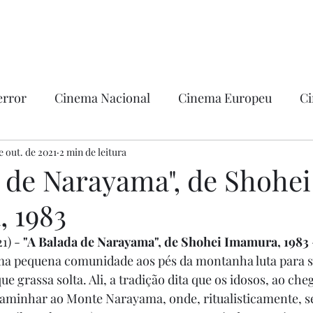
error
Cinema Nacional
Cinema Europeu
Ci
ntica
e out. de 2021
2 min de leitura
Ficção
Hollywood
a de Narayama", de Shohei
 1983
1) - 
"A Balada de Narayama", de Shohei Imamura, 1983
Uma pequena comunidade aos pés da montanha luta para s
ue grassa solta. Ali, a tradição dita que os idosos, ao ch
caminhar ao Monte Narayama, onde, ritualisticamente, s