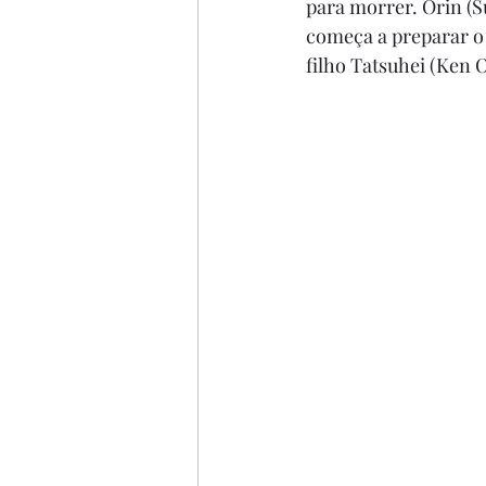
para morrer. Orin (S
começa a preparar o 
filho Tatsuhei (Ken Og