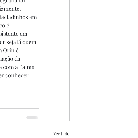
grafia foi 
izmente, 
 tecladinhos em 
co é 
istente em 
r seja lá quem 
 Orin é 
nação da 
da com a Palma 
er conhecer 
Ver tudo