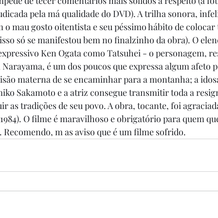
pede de tecer comentários mais sólidos a respeito (a foto
icada pela má qualidade do DVD). A trilha sonora, infel
o mau gosto oitentista e seu péssimo hábito de colocar
isso só se manifestou bem no finalzinho da obra). O elen
xpressivo Ken Ogata como Tatsuhei - o personagem, res
Narayama, é um dos poucos que expressa algum afeto po
cisão materna de se encaminhar para a montanha; a idosa
iko Sakamoto e a atriz consegue transmitir toda a resig
 as tradições de seu povo. A obra, tocante, foi agracia
984). O filme é maravilhoso e obrigatório para quem qu
. Recomendo, m as aviso que é um filme sofrido.