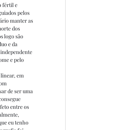
értil e 
uiados pelos 
sário manter as 
morte dos 
s logo são 
uo e da 
, independente 
ome e pelo 
linear, em 
com 
sar de ser uma 
 consegue 
eto entre os 
almente, 
que eu tenho 