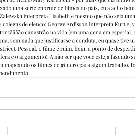
alizado uma série enorme de filmes no país, eu a acho bem
Zalewska interpreta Lisabeth e mesmo que não seja uma 
s colegas de elenco; George Ardisson interpreta Kurt e, vo
tor tãããão canastrão na vida (em uma cena em especial, e
ima, sem nada que justificasse a conduta, eu quase tive u
trice). Pessoal, o filme é ruim, hein, a ponto de desperdi
fera e o argumento). A não ser que você esteja fazendo s
 mapeando os filmes do gênero para algum trabalho, fog
ependimento.