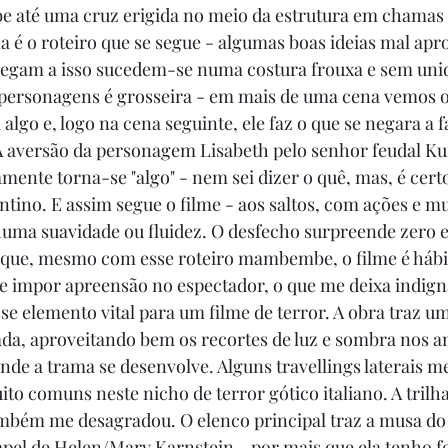
obe até uma cruz erigida no meio da estrutura em chamas 
 é o roteiro que se segue - algumas boas ideias mal apro
hegam a isso sucedem-se numa costura frouxa e sem unid
s personagens é grosseira - em mais de uma cena vemos
algo e, logo na cena seguinte, ele faz o que se negara a f
A aversão da personagem Lisabeth pelo senhor feudal Kur
mente torna-se "algo" - nem sei dizer o quê, mas, é certo
ino. E assim segue o filme - aos saltos, com ações e m
uma suavidade ou fluidez. O desfecho surpreende zero e
é que, mesmo com esse roteiro mambembe, o filme é hábil
e impor apreensão no espectador, o que me deixa indign
se elemento vital para um filme de terror. A obra traz um
da, aproveitando bem os recortes de luz e sombra nos a
onde a trama se desenvolve. Alguns travellings laterais 
ito comuns neste nicho de terror gótico italiano. A trilh
ambém me desagradou. O elenco principal traz a musa do
apel de Helen/Mary Karnstein - por mais que ela tenho f