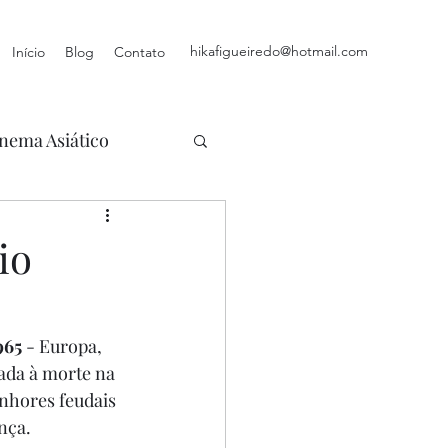
hikafigueiredo@hotmail.com
Início
Blog
Contato
nema Asiático
io
965 
- Europa, 
ada à morte na 
enhores feudais 
nça.