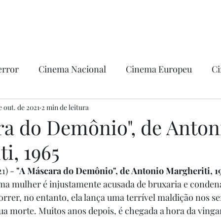
error
Cinema Nacional
Cinema Europeu
Ci
ntica
e out. de 2021
2 min de leitura
Ficção
Hollywood
ra do Demônio", de Anton
i, 1965
1) - 
"A Máscara do Demônio", de Antonio Margheriti, 1
Uma mulher é injustamente acusada de bruxaria e conden
orrer, no entanto, ela lança uma terrível maldição nos s
ua morte. Muitos anos depois, é chegada a hora da vinga