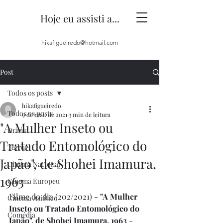
Hoje eu assisti a...
hikafigueiredo@hotmail.com
Post
Todos os posts
hikafigueiredo
Todos os posts
9 de mai. de 2021
3 min de leitura
"A Mulher Inseto ou
Drama
Tratado Entomológico do
Terror
Japão", de Shohei Imamura,
Cinema Nacional
1963
Cinema Europeu
Filme do dia (202/2021) - 
"A Mulher 
Cinema Asiático
Inseto ou Tratado Entomológico do 
Comédia
Japão", de Shohei Imamura, 1963
 - 