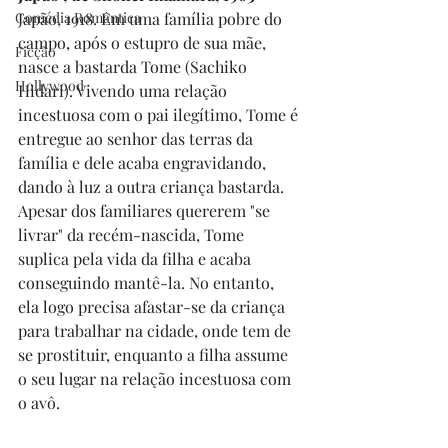
Comédia Romântica
Japão, 1918. Em uma família pobre do 
campo, após o estupro de sua mãe, 
Ficção
nasce a bastarda Tome (Sachiko 
Hollywood
Hidari). Vivendo uma relação 
incestuosa com o pai ilegítimo, Tome é 
entregue ao senhor das terras da 
família e dele acaba engravidando, 
dando à luz a outra criança bastarda. 
Apesar dos familiares quererem "se 
livrar" da recém-nascida, Tome 
suplica pela vida da filha e acaba 
conseguindo mantê-la. No entanto, 
ela logo precisa afastar-se da criança 
para trabalhar na cidade, onde tem de 
se prostituir, enquanto a filha assume 
o seu lugar na relação incestuosa com 
o avô. 