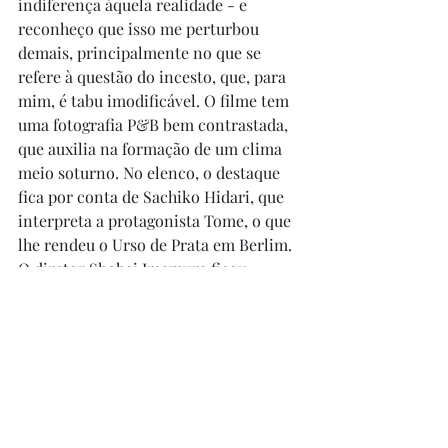
indiferença àquela realidade - e 
reconheço que isso me perturbou 
demais, principalmente no que se 
refere à questão do incesto, que, para 
mim, é tabu imodificável. O filme tem 
uma fotografia P&B bem contrastada, 
que auxilia na formação de um clima 
meio soturno. No elenco, o destaque 
fica por conta de Sachiko Hidari, que 
interpreta a protagonista Tome, o que 
lhe rendeu o Urso de Prata em Berlim. 
O diretor Shohei Imamura ficou 
célebre por seus filmes que retratam a 
miséria, as condições degradantes e 
desumanizantes no Japão e os dramas 
do país, em diversos momentos de sua 
história, como em "Todos Porcos" 
(1961), no fenomenal "A Balada de 
Narayama" (1983) ou no devastador 