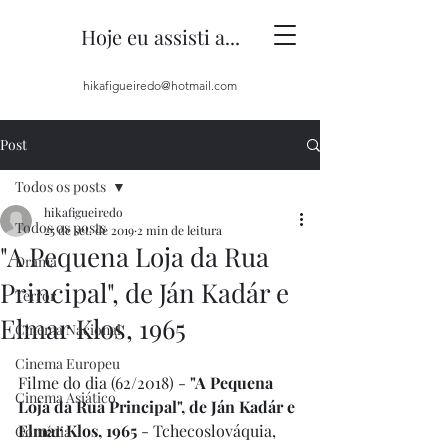
Hoje eu assisti a...
hikafigueiredo@hotmail.com
Post
Todos os posts
hikafigueiredo
Todos os posts
25 de set. de 2019
2 min de leitura
"A Pequena Loja da Rua
Drama
Principal", de Ján Kadár e
Terror
Elmar Klos, 1965
Cinema Nacional
Cinema Europeu
Filme do dia (62/2018) - 
"A Pequena 
Cinema Asiático
Loja da Rua Principal", de Ján Kadár e 
Elmar Klos, 1965
 - Tchecoslováquia, 
Comédia