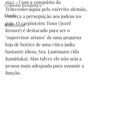
1942 - Com a conquista da 
Comédia Romântica
Tchecoslováquia pelo exército alemão, 
Ficção
começa a perseguição aos judeus no 
país. O carpinteiro Tono (Jozef 
Hollywood
Kroner) é destacado para ser o 
"supervisor ariano" de uma pequena 
loja de botões de uma viúva judia 
bastante idosa, Sra. Lautmann (Ida 
Kamińska). Mas talvez ele não seja a 
pessoa mais adequada para assumir a 
função.