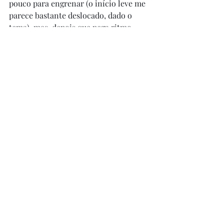
pouco para engrenar (o início leve me 
parece bastante deslocado, dado o 
tema), mas, depois que pega ritmo, 
arrasa. Recomendo.
Posts recentes
Ver tudo