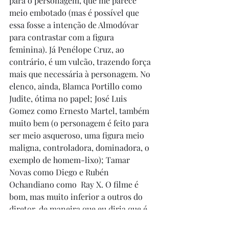
para o personagem, que me parece 
meio embotado (mas é possível que 
essa fosse a intenção de Almodóvar 
para contrastar com a figura 
feminina). Já Penélope Cruz, ao 
contrário, é um vulcão, trazendo força 
mais que necessária à personagem. No 
elenco, ainda, Blamca Portillo como 
Judite, ótima no papel; José Luis 
Gomez como Ernesto Martel, também 
muito bem (o personagem é feito para 
ser meio asqueroso, uma figura meio 
maligna, controladora, dominadora, o 
exemplo de homem-lixo); Tamar 
Novas como Diego e Rubén 
Ochandiano como  Ray X. O filme é 
bom, mas muito inferior a outros do 
diretor, de maneira que eu diria que é 
uma obra mediana de Almodóvar. Vale 