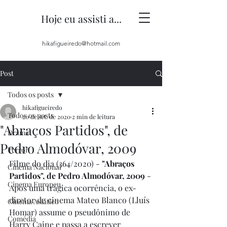
Hoje eu assisti a...
hikafigueiredo@hotmail.com
Post
Todos os posts
hikafigueiredo
Todos os posts
20 de set. de 2020
2 min de leitura
"Abraços Partidos", de
Drama
Pedro Almodóvar, 2009
Terror
Filme do dia (364/2020) - 
"Abraços 
Cinema Nacional
Partidos", de Pedro Almodóvar, 2009
 - 
Cinema Europeu
Após uma trágica ocorrência, o ex-
diretor de cinema Mateo Blanco (Lluís 
Cinema Asiático
Homar) assume o pseudônimo de 
Comédia
Harry Caine e passa a escrever 