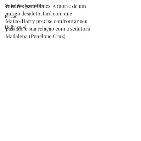
Comédia Romântica
roteiros para filmes. A morte de um 
antigo desafeto, fará com que 
Ficção
Mateo/Harry precise confrontar seu 
Hollywood
passado e sua relação com a sedutora 
Madalena (Penélope Cruz). 