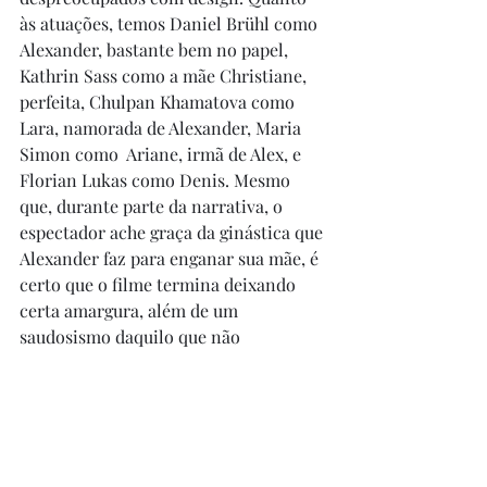
às atuações, temos Daniel Brühl como 
Alexander, bastante bem no papel, 
Kathrin Sass como a mãe Christiane, 
perfeita, Chulpan Khamatova como 
Lara, namorada de Alexander, Maria 
Simon como  Ariane, irmã de Alex, e 
Florian Lukas como Denis. Mesmo 
que, durante parte da narrativa, o 
espectador ache graça da ginástica que 
Alexander faz para enganar sua mãe, é 
certo que o filme termina deixando 
certa amargura, além de um 
saudosismo daquilo que não 
aconteceu, uma tristeza latente que 
acompanha a decepção de ver seus 
sonhos ruírem. A obra é ótima e 
emblemática de um momento 
histórico. Merece ser visto e revisto 