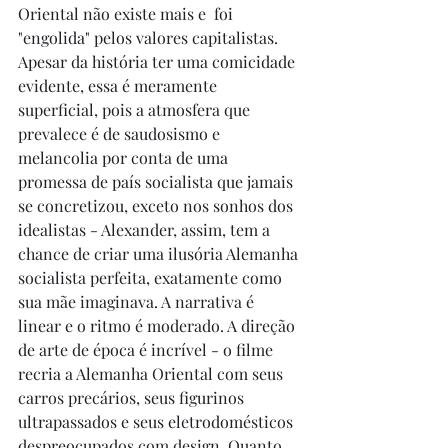
Oriental não existe mais e  foi 
"engolida" pelos valores capitalistas. 
Apesar da história ter uma comicidade 
evidente, essa é meramente 
superficial, pois a atmosfera que 
prevalece é de saudosismo e 
melancolia por conta de uma 
promessa de país socialista que jamais 
se concretizou, exceto nos sonhos dos 
idealistas - Alexander, assim, tem a 
chance de criar uma ilusória Alemanha 
socialista perfeita, exatamente como 
sua mãe imaginava. A narrativa é 
linear e o ritmo é moderado. A direção 
de arte de época é incrível - o filme 
recria a Alemanha Oriental com seus 
carros precários, seus figurinos 
ultrapassados e seus eletrodomésticos 
despreocupados com design. Quanto 