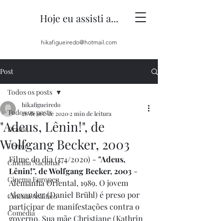
Hoje eu assisti a...
hikafigueiredo@hotmail.com
Post
Todos os posts
hikafigueiredo
Todos os posts
28 de set. de 2020
2 min de leitura
"Adeus, Lênin!", de
Drama
Wolfgang Becker, 2003
Terror
Filme do dia (374/2020) - 
"Adeus, 
Cinema Nacional
Lênin!", de Wolfgang Becker, 2003
 - 
Cinema Europeu
Alemanha Oriental, 1989. O jovem 
Alexander (Daniel Brühl) é preso por 
Cinema Asiático
participar de manifestações contra o 
Comédia
governo. Sua mãe Christiane (Kathrin 