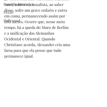
Comédia Romântica
Sass), muito nacionalista, ao saber 
disso, sofre um grave enfarto e entra 
Ficção
em coma, permanecendo assim por 
Hollywood
oito meses. Ocorre que, nesse meio 
tempo, há a queda do Muro de Berlim 
e a unificação das Alemanhas 
Ocidental e Oriental. Quando 
Christiane acorda, Alexander cria uma 
farsa para que ela pense que tudo 
permanece igual. 