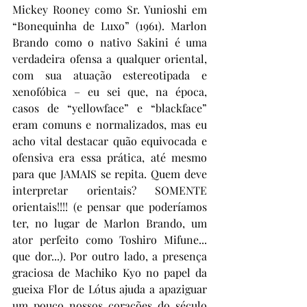
Mickey Rooney como Sr. Yunioshi em 
“Bonequinha de Luxo” (1961). Marlon 
Brando como o nativo Sakini é uma 
verdadeira ofensa a qualquer oriental, 
com sua atuação estereotipada e 
xenofóbica – eu sei que, na época, 
casos de “yellowface” e “blackface” 
eram comuns e normalizados, mas eu 
acho vital destacar quão equivocada e 
ofensiva era essa prática, até mesmo 
para que JAMAIS se repita. Quem deve 
interpretar orientais? SOMENTE 
orientais!!!! (e pensar que poderíamos 
ter, no lugar de Marlon Brando, um 
ator perfeito como Toshiro Mifune... 
que dor...). Por outro lado, a presença 
graciosa de Machiko Kyo no papel da 
gueixa Flor de Lótus ajuda a apaziguar 
um pouco nossos corações do século 