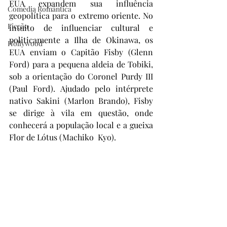
EUA expandem sua influência 
Comédia Romântica
geopolítica para o extremo oriente. No 
Ficção
intuito de influenciar cultural e 
politicamente a Ilha de Okinawa, os 
Hollywood
EUA enviam o Capitão Fisby (Glenn 
Ford) para a pequena aldeia de Tobiki, 
sob a orientação do Coronel Purdy III 
(Paul Ford). Ajudado pelo intérprete 
nativo Sakini (Marlon Brando), Fisby 
se dirige à vila em questão, onde 
conhecerá a população local e a gueixa 
Flor de Lótus (Machiko  Kyo).