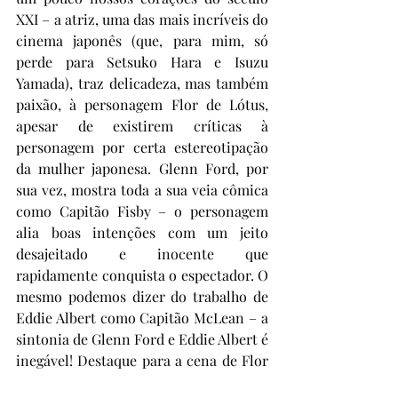
XXI – a atriz, uma das mais incríveis do 
cinema japonês (que, para mim, só 
perde para Setsuko Hara e Isuzu 
Yamada), traz delicadeza, mas também 
paixão, à personagem Flor de Lótus, 
apesar de existirem críticas à 
personagem por certa estereotipação 
da mulher japonesa. Glenn Ford, por 
sua vez, mostra toda a sua veia cômica 
como Capitão Fisby – o personagem 
alia boas intenções com um jeito 
desajeitado e inocente que 
rapidamente conquista o espectador. O 
mesmo podemos dizer do trabalho de 
Eddie Albert como Capitão McLean – a 
sintonia de Glenn Ford e Eddie Albert é 
inegável! Destaque para a cena de Flor 
de Lótus tentando vestir o “quimono” 