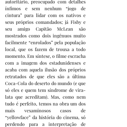
autoritário, preocupado com detalhes 
ínfimos e sem nenhum “jogo de 
cintura” para lidar com os nativos e 
seus próprios comandados; já Fisby e 
seu amigo Capitão McLean são 
mostrados como dois ingênuos muito 
facilmente “enrolados” pela população 
local, que os fazem de trouxa a todo 
momento. Em síntese, o filme escracha 
com a imagem dos estadunidenses e 
acaba com aquela ilusão dos próprios 
retratados de que eles são a última 
Coca-Cola do deserto do mundo (e que 
só eles e quem tem síndrome de vira-
lata que acreditam). Mas, como nem 
tudo é perfeito, temos na obra um dos 
mais vexaminosos casos de 
“yellowface” da história do cinema, só 
perdendo para a interpretação de 