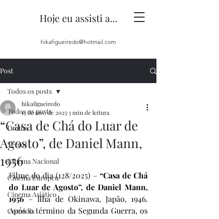
Hoje eu assisti a...
hikafigueiredo@hotmail.com
Post
Todos os posts
hikafigueiredo
Todos os posts
15 de nov. de 2025
3 min de leitura
“Casa de Chá do Luar de
Drama
Agosto”, de Daniel Mann,
Terror
1956
Cinema Nacional
Filme do dia (128/2025) – 
“Casa de Chá 
Cinema Europeu
do Luar de Agosto”, de Daniel Mann, 
Cinema Asiático
1956
 – Ilha de Okinawa, Japão, 1946. 
Após o término da Segunda Guerra, os 
Comédia