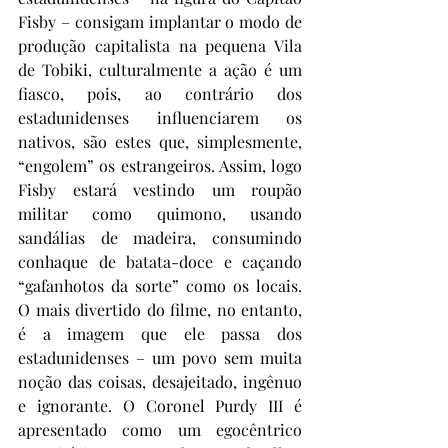
Fisby – consigam implantar o modo de 
produção capitalista na pequena Vila 
de Tobiki, culturalmente a ação é um 
fiasco, pois, ao contrário dos 
estadunidenses influenciarem os 
nativos, são estes que, simplesmente, 
“engolem” os estrangeiros. Assim, logo 
Fisby estará vestindo um roupão 
militar como quimono, usando 
sandálias de madeira, consumindo 
conhaque de batata-doce e caçando 
“gafanhotos da sorte” como os locais. 
O mais divertido do filme, no entanto, 
é a imagem que ele passa dos 
estadunidenses – um povo sem muita 
noção das coisas, desajeitado, ingênuo 
e ignorante. O Coronel Purdy III é 
apresentado como um egocêntrico 