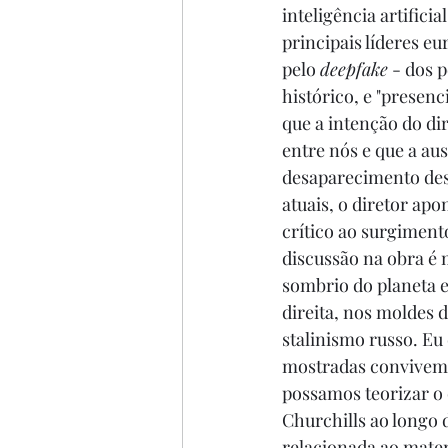
inteligência artificia
principais líderes eu
pelo 
deepfake
 - dos 
histórico, e "presenc
que a intenção do dir
entre nós e que a aus
desaparecimento dest
atuais, o diretor ap
crítico ao surgiment
discussão na obra é m
sombrio do planeta e
direita, nos moldes 
stalinismo russo. Eu 
mostradas convivem c
possamos teorizar o q
Churchills ao longo 
relacionada ao materi