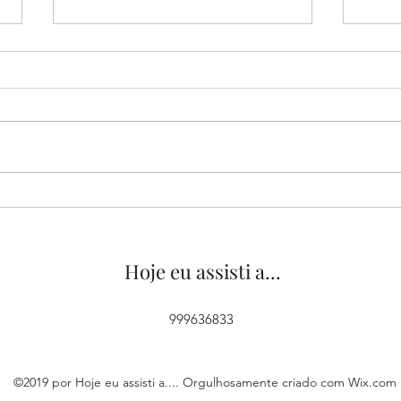
“Tipos de Gentileza”, de
“O M
Yorgos Lanthimos, 2024
2022
Hoje eu assisti a...
999636833
©2019 por Hoje eu assisti a.... Orgulhosamente criado com Wix.com