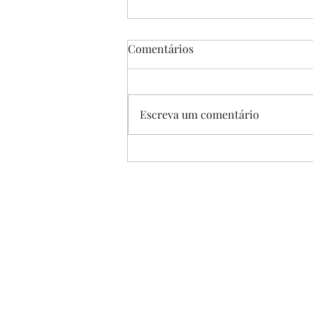
Comentários
Escreva um comentário
“A Única Saída”, de Park
Chan-wook, 2025