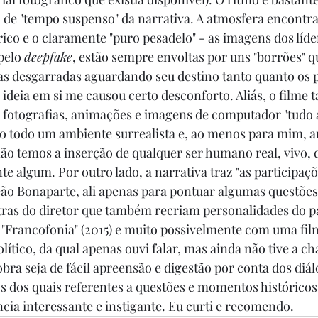
de "tempo suspenso" da narrativa. A atmosfera encontra
ico e o claramente "puro pesadelo" - as imagens dos líde
pelo 
deepfake
, estão sempre envoltas por uns "borrões" q
s desgarradas aguardando seu destino tanto quanto os p
 ideia em si me causou certo desconforto. Aliás, o filme
r fotografias, animações e imagens de computador "tudo
o todo um ambiente surrealista e, ao menos para mim, a
não temos a inserção de qualquer ser humano real, vivo,
e algum. Por outro lado, a narrativa traz "as participaçõ
eão Bonaparte, ali apenas para pontuar algumas questões.
tras do diretor que também recriam personalidades do 
e "Francofonia" (2015) e muito possivelmente com uma fil
lítico, da qual apenas ouvi falar, mas ainda não tive a ch
bra seja de fácil apreensão e digestão por conta dos diál
s dos quais referentes a questões e momentos históricos
cia interessante e instigante. Eu curti e recomendo.