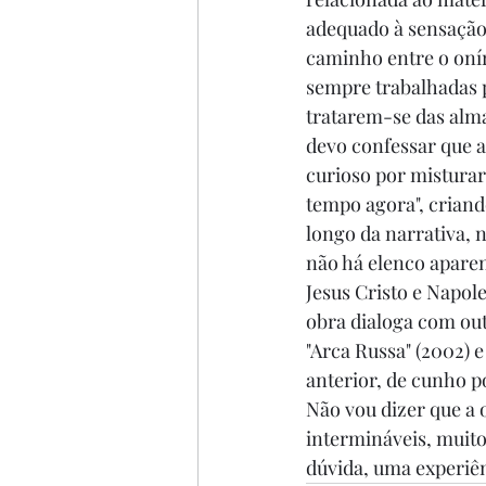
adequado à sensação 
caminho entre o onír
sempre trabalhadas 
tratarem-se das alma
devo confessar que a
curioso por mistura
tempo agora", criand
longo da narrativa, 
não há elenco aparent
Jesus Cristo e Napol
obra dialoga com ou
"Arca Russa" (2002) 
anterior, de cunho po
Não vou dizer que a o
intermináveis, muito
dúvida, uma experiên