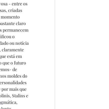
vosa - entre os 
sas, criadas 
le momento 
bastante claro 
gias permanecem 
ificou o 
ado ou notícia 
, claramente 
que está em 
o que o futuro 
emos- de 
 nos moldes do 
personalidades 
 por mais que 
inis, Stalins e 
agmática, 
 lento, 