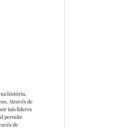
na história, 
ns. Através de 
or tais líderes 
al permite 
ravés de 