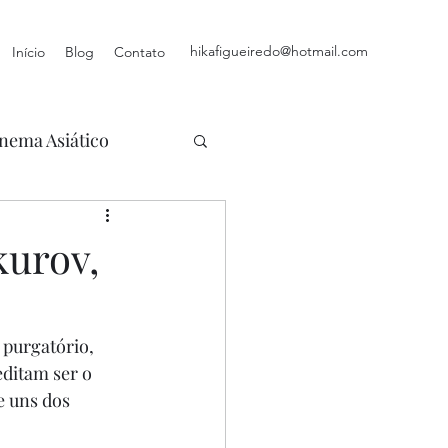
hikafigueiredo@hotmail.com
Início
Blog
Contato
nema Asiático
kurov,
 purgatório, 
editam ser o 
 uns dos 