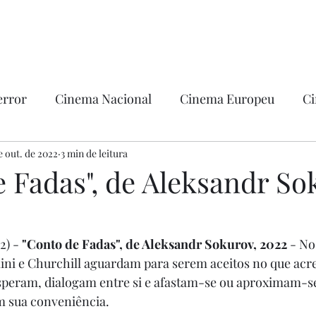
error
Cinema Nacional
Cinema Europeu
Ci
ntica
e out. de 2022
3 min de leitura
Ficção
Hollywood
 Fadas", de Aleksandr So
2) -
 "Conto de Fadas", de Aleksandr Sokurov, 2022
 - No
olini e Churchill aguardam para serem aceitos no que acr
speram, dialogam entre si e afastam-se ou aproximam-se
m sua conveniência.