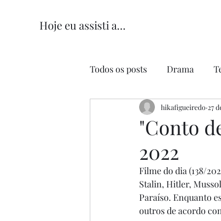
Hoje eu assisti a...
Todos os posts
Drama
T
Comédia
hikafigueiredo
Comédia Româ
27 d
"Conto de
2022
Filme do dia (138/202
Stalin, Hitler, Muss
Paraíso. Enquanto e
outros de acordo co