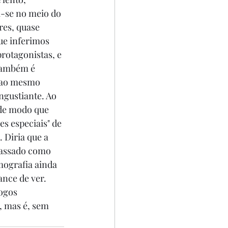
-se no meio do 
res, quase 
ue inferimos 
rotagonistas, e 
 também é 
 ao mesmo 
ngustiante. Ao 
 de modo que 
es especiais" de 
 Diria que a 
passado como 
mografia ainda 
ance de ver. 
ogos 
, mas é, sem 