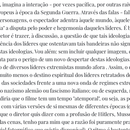
l, imagina a interação - por vezes pacífica, por outras rai
ropeus à época da Segunda Guerra. Através das falas - fal
personagens, o espectador adentra àquele mundo, àque
ia" a disputa pelo poder e hegemonia daqueles líderes. É 
etor é trazer, à discussão, a questão de que tais ideolo
ência dos líderes que ostentavam tais bandeiras não sign
as ideologias. Vou além: sem incluir qualquer imagem, d
onta para o perigo de um novo despertar destas ideologias
o de diversos líderes extremistas mundo afora . Assim, o 
uito menos o destino espiritual dos líderes retratados d
 das sociedades frente a uma nova onda de regimes extr
do nazismo alemão ou fascismo italiano; ou de esquerda,
diria que o filme tem um tempo "atemporal", ou seja, as 
om várias versões de si mesmas de diferentes épocas (e
ue o diretor quis dizer com a profusão de Hitlers, Mussol
das cenas, tenho para mim que a razão foi puramente pr
al fotográfico que existia disponível). O ritmo é bastante