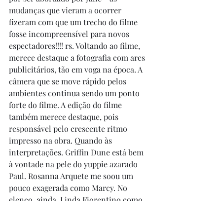
mudanças que vieram a ocorrer 
fizeram com que um trecho do filme 
fosse incompreensível para novos 
espectadores!!!! rs. Voltando ao filme, 
merece destaque a fotografia com ares 
publicitários, tão em voga na época. A 
câmera que se move rápido pelos 
ambientes continua sendo um ponto 
forte do filme. A edição do filme 
também merece destaque, pois 
responsável pelo crescente ritmo 
impresso na obra. Quando às 
interpretações. Griffin Dune está bem 
à vontade na pele do yuppie azarado 
Paul. Rosanna Arquete me soou um 
pouco exagerada como Marcy. No 
elenco, ainda, Linda Fiorentino como 
Kiki Bridges, Terri Garr como Julie, 