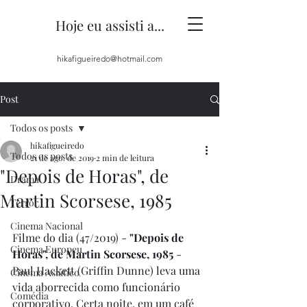
Hoje eu assisti a...
hikafigueiredo@hotmail.com
Post
Todos os posts
hikafigueiredo
Todos os posts
21 de ago. de 2019
2 min de leitura
"Depois de Horas", de
Drama
Martin Scorsese, 1985
Terror
Cinema Nacional
Filme do dia (47/2019) - 
"Depois de 
Cinema Europeu
Horas", de Martin Scorsese, 1985
 - 
Paul Hackett (Griffin Dunne) leva uma 
Cinema Asiático
vida aborrecida como funcionário 
Comédia
corporativo. Certa noite, em um café 