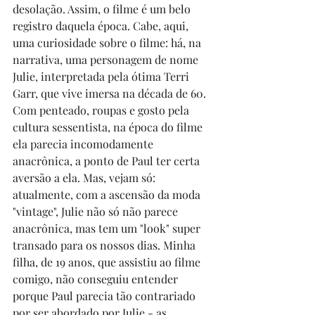
desolação. Assim, o filme é um belo 
registro daquela época. Cabe, aqui, 
uma curiosidade sobre o filme: há, na 
narrativa, uma personagem de nome 
Julie, interpretada pela ótima Terri 
Garr, que vive imersa na década de 60. 
Com penteado, roupas e gosto pela 
cultura sessentista, na época do filme 
ela parecia incomodamente 
anacrônica, a ponto de Paul ter certa 
aversão a ela. Mas, vejam só: 
atualmente, com a ascensão da moda 
"vintage", Julie não só não parece 
anacrônica, mas tem um "look" super 
transado para os nossos dias. Minha 
filha, de 19 anos, que assistiu ao filme 
comigo, não conseguiu entender 
porque Paul parecia tão contrariado 
por ser abordado por Julie - as 