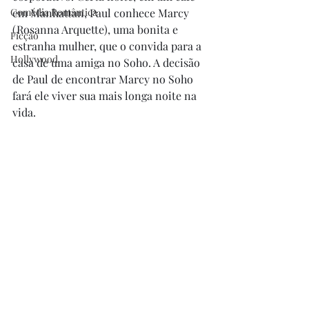
Comédia Romântica
em Manhattan, Paul conhece Marcy 
(Rosanna Arquette), uma bonita e 
Ficção
estranha mulher, que o convida para a 
Hollywood
casa de uma amiga no Soho. A decisão 
de Paul de encontrar Marcy no Soho 
fará ele viver sua mais longa noite na 
vida.