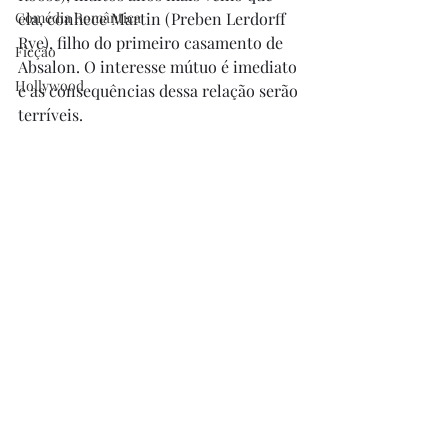
Comédia Romântica
ela, conhece Martin (Preben Lerdorff 
Rye), filho do primeiro casamento de 
Ficção
Absalon. O interesse mútuo é imediato 
Hollywood
e as consequências dessa relação serão 
terríveis. 