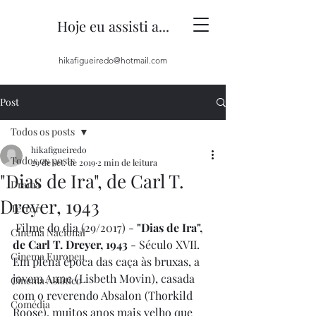
Hoje eu assisti a...
hikafigueiredo@hotmail.com
Post
Todos os posts
hikafigueiredo
Todos os posts
29 de set. de 2019
2 min de leitura
"Dias de Ira", de Carl T.
Drama
Dreyer, 1943
Terror
 Filme do dia (29/2017) - 
"Dias de Ira", 
Cinema Nacional
de Carl T. Dreyer, 1943 
- Século XVII. 
Cinema Europeu
Em plena época das caça às bruxas, a 
jovem Anne (Lisbeth Movin), casada 
Cinema Asiático
com o reverendo Absalon (Thorkild 
Comédia
Roose), muitos anos mais velho que 