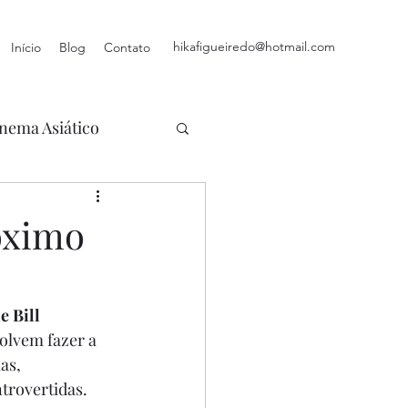
hikafigueiredo@hotmail.com
Início
Blog
Contato
nema Asiático
óximo
 Bill 
olvem fazer a 
as, 
trovertidas.