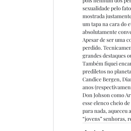
pois nenhum dos per
sexualidade pelo fat
mostrada justamente 
um tapa na cara do e
absolutamente conven
Apesar de ser uma co
perdido. Tecnicamen
grandes destaques ou 
Também fiquei encan
prediletos no planet
Candice Bergen, Dian
anos (respectivamente
Don Johson como Art
esse elenco cheio de 
para nada, aqueceu a
“jovens” senhoras, 