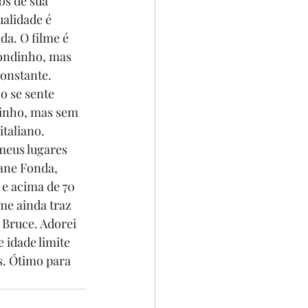
s de sua 
alidade é 
a. O filme é 
dondinho, mas 
onstante. 
o se sente 
inho, mas sem 
taliano. 
meus lugares 
ane Fonda, 
e acima de 70 
lme ainda traz 
Bruce. Adorei 
 idade limite 
. Ótimo para 