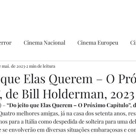
error
Cinema Nacional
Cinema Europeu
Ci
ntica
e mai. de 2023
2 min de leitura
Ficção
Hollywood
o que Elas Querem – O Pr
, de Bill Holderman, 2023
 – 
“Do jeito que Elas Querem – O Próximo Capítulo”, de
Quatro melhores amigas, já na casa dos setenta anos, res
os para a Itália como despedida de solteira para uma del
 se envolverão em diversas situações embaraçosas e con