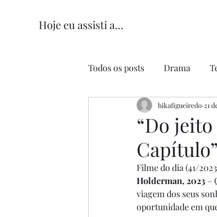
Hoje eu assisti a...
Todos os posts
Drama
T
Comédia
hikafigueiredo
Comédia Româ
21 d
“Do jeit
Capítulo”
Filme do dia (41/2023)
Holderman, 2023 
– 
viagem dos seus sonh
oportunidade em que