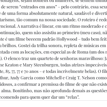
sonagens, sejam homens ou mulheres, se sentem tolhido
o de serem “entrados em anos” – pelo contrário, essa sexu
de uma forma absolutamente natural, saudável e divertid
tarismo, tão comum na nossa sociedade. O roteiro é re
cional. A narrativa é linear, em um ritmo moderado e c
ntinuação, quem não assistiu ao primeiro (meu caso), nã
te é um filme beeeem padrão Hollywood – tudo bem feit
brilhos. Gostei da trilha sonora, repleta de músicas em i
tada com as locações, em especial as de Roma (um dos 
a). O elenco traz um quarteto de senhoras maravilhoso: J
e Keaton e Mary Steenburgen, todas atrizes impecáveis 
, 85, 77, 77 e 70 anos – e todas incrivelmente belas). O fi
hur, Andy Garcia como Mitchell e Craig T. Nelson como 
idosos, a confirmar a premissa do filme de que não existe
 alma. Bonitinho, mas não aprofunda demais as questões
recomendo para quem quer dar um “relax”. 