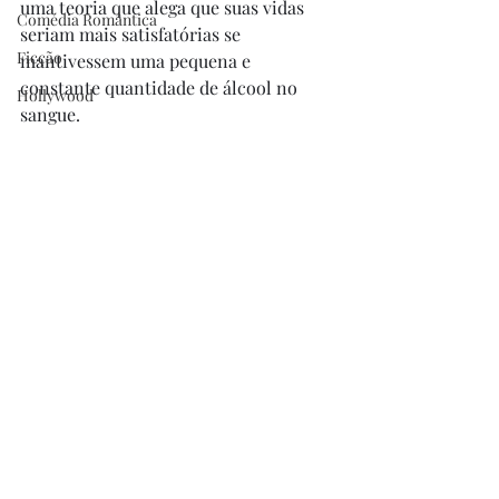
uma teoria que alega que suas vidas 
Comédia Romântica
seriam mais satisfatórias se 
Ficção
mantivessem uma pequena e 
constante quantidade de álcool no 
Hollywood
sangue. 