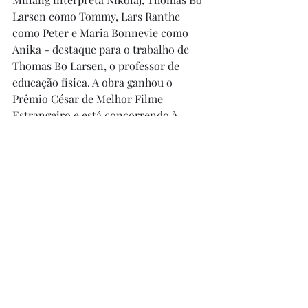
Larsen como Tommy, Lars Ranthe 
como Peter e Maria Bonnevie como 
Anika - destaque para o trabalho de 
Thomas Bo Larsen, o professor de 
educação física. A obra ganhou o 
Prêmio César de Melhor Filme 
Estrangeiro e está concorrendo à 
Melhor Direção e Melhor Filme 
Estrangeiro no Oscar 2021. Eu adorei o 
filme e recomendo demais!
Posts recentes
Ver tudo