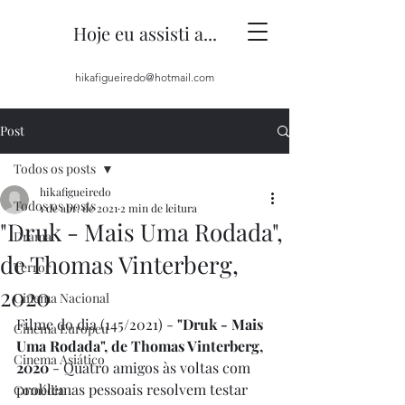
Hoje eu assisti a...
hikafigueiredo@hotmail.com
Post
Todos os posts
hikafigueiredo
Todos os posts
1 de abr. de 2021
2 min de leitura
"Druk - Mais Uma Rodada",
Drama
de Thomas Vinterberg,
Terror
2020
Cinema Nacional
Filme do dia (145/2021) - 
"Druk - Mais 
Cinema Europeu
Uma Rodada", de Thomas Vinterberg, 
Cinema Asiático
2020
 - Quatro amigos às voltas com 
problemas pessoais resolvem testar 
Comédia