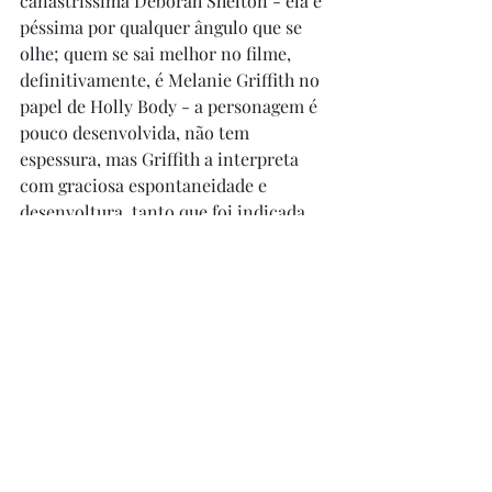
canastríssima Deborah Shelton - ela é 
péssima por qualquer ângulo que se 
olhe; quem se sai melhor no filme, 
definitivamente, é Melanie Griffith no 
papel de Holly Body - a personagem é 
pouco desenvolvida, não tem 
espessura, mas Griffith a interpreta 
com graciosa espontaneidade e 
desenvoltura, tanto que foi indicada 
para Melhor Atriz Coadjuvante no 
Globo de Ouro (1985). Apesar do elenco 
limitado, De Palma entrega um filme 
com induvidosas qualidades, que 
funciona muitíssimo bem, 
exclusivamente pelos méritos do 
diretor. Eu já havia visto a obra pouco 
depois de seu lançamento, mas acho 
que gostei mais na revisita, já que na 
época não reconhecia as referências. É 