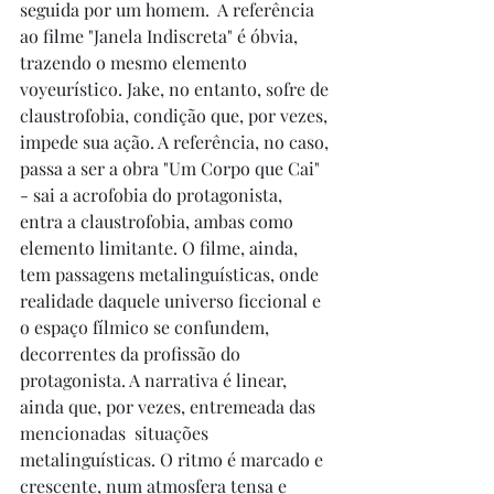
seguida por um homem.  A referência 
ao filme "Janela Indiscreta" é óbvia, 
trazendo o mesmo elemento 
voyeurístico. Jake, no entanto, sofre de 
claustrofobia, condição que, por vezes, 
impede sua ação. A referência, no caso, 
passa a ser a obra "Um Corpo que Cai" 
- sai a acrofobia do protagonista, 
entra a claustrofobia, ambas como 
elemento limitante. O filme, ainda, 
tem passagens metalinguísticas, onde 
realidade daquele universo ficcional e 
o espaço fílmico se confundem, 
decorrentes da profissão do 
protagonista. A narrativa é linear, 
ainda que, por vezes, entremeada das 
mencionadas  situações 
metalinguísticas. O ritmo é marcado e 
crescente, num atmosfera tensa e 