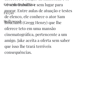
Comédia Romântica
vê sem trabalho e sem lugar para 
morar. Entre aulas de atuação e testes 
Ficção
de elenco, ele conhece o ator Sam 
Hollywood
Bouchard (Gregg Henry) que lhe 
oferece teto em uma mansão 
cinematográfica, pertencente a um 
amigo. Jake aceita a oferta sem saber 
que isso lhe trará terríveis 
consequências.