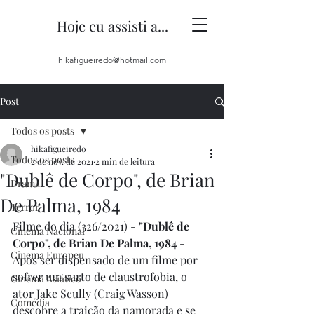
Hoje eu assisti a...
hikafigueiredo@hotmail.com
Post
Todos os posts
hikafigueiredo
Todos os posts
2 de nov. de 2021
2 min de leitura
"Dublê de Corpo", de Brian
Drama
De Palma, 1984
Terror
Filme do dia (326/2021) - 
"Dublê de 
Cinema Nacional
Corpo", de Brian De Palma, 1984
 - 
Cinema Europeu
Após ser dispensado de um filme por 
sofrer um surto de claustrofobia, o 
Cinema Asiático
ator Jake Scully (Craig Wasson) 
Comédia
descobre a traição da namorada e se 