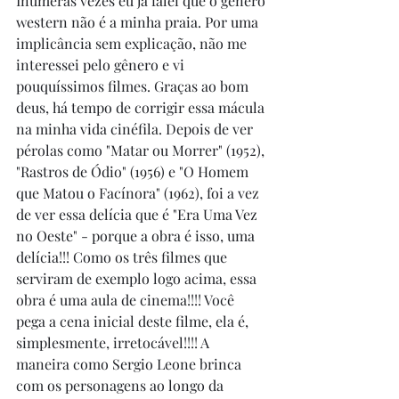
Inúmeras vezes eu já falei que o gênero 
western não é a minha praia. Por uma 
implicância sem explicação, não me 
interessei pelo gênero e vi 
pouquíssimos filmes. Graças ao bom 
deus, há tempo de corrigir essa mácula 
na minha vida cinéfila. Depois de ver 
pérolas como "Matar ou Morrer" (1952), 
"Rastros de Ódio" (1956) e "O Homem 
que Matou o Facínora" (1962), foi a vez 
de ver essa delícia que é "Era Uma Vez 
no Oeste" - porque a obra é isso, uma 
delícia!!! Como os três filmes que 
serviram de exemplo logo acima, essa 
obra é uma aula de cinema!!!! Você 
pega a cena inicial deste filme, ela é, 
simplesmente, irretocável!!!! A 
maneira como Sergio Leone brinca 
com os personagens ao longo da 