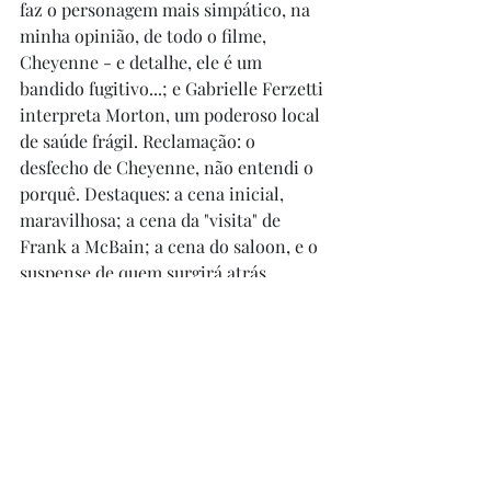
faz o personagem mais simpático, na 
minha opinião, de todo o filme, 
Cheyenne - e detalhe, ele é um 
bandido fugitivo...; e Gabrielle Ferzetti 
interpreta Morton, um poderoso local 
de saúde frágil. Reclamação: o 
desfecho de Cheyenne, não entendi o 
porquê. Destaques: a cena inicial, 
maravilhosa; a cena da "visita" de 
Frank a McBain; a cena do saloon, e o 
suspense de quem surgirá atrás 
daquela porta; e a cena do duelo, com 
tudo o que a envolve. Por fim: 
finalmente entendi a referência de "Os 
Oito Odiados" (2015), do Tarantino, ao 
Sergio Leone - as "triangulações" entre 
os personagens (sem jamais quebrar o 
eixo) é puro Sergio Leone, é 
exatamente o que vemos na cena 