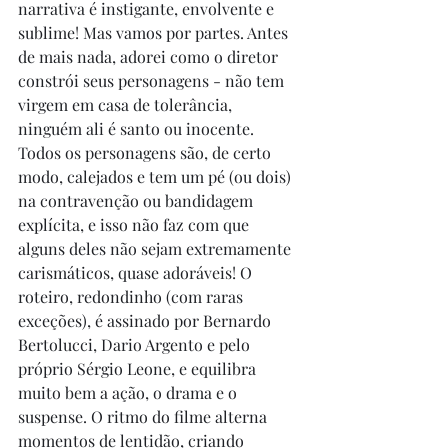
narrativa é instigante, envolvente e 
sublime! Mas vamos por partes. Antes 
de mais nada, adorei como o diretor 
constrói seus personagens - não tem 
virgem em casa de tolerância, 
ninguém ali é santo ou inocente. 
Todos os personagens são, de certo 
modo, calejados e tem um pé (ou dois) 
na contravenção ou bandidagem 
explícita, e isso não faz com que 
alguns deles não sejam extremamente 
carismáticos, quase adoráveis! O 
roteiro, redondinho (com raras 
exceções), é assinado por Bernardo 
Bertolucci, Dario Argento e pelo 
próprio Sérgio Leone, e equilibra 
muito bem a ação, o drama e o 
suspense. O ritmo do filme alterna 
momentos de lentidão, criando 