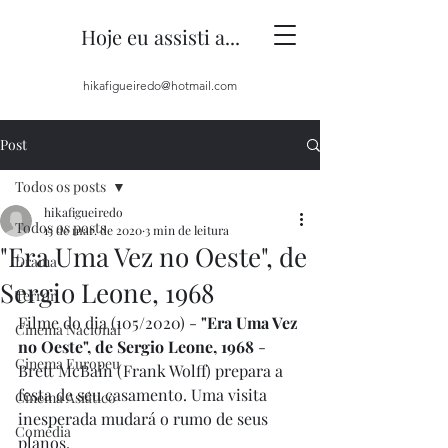
Hoje eu assisti a...
hikafigueiredo@hotmail.com
Post
Todos os posts
hikafigueiredo
Todos os posts
15 de mar. de 2020
3 min de leitura
"Era Uma Vez no Oeste", de
Drama
Sergio Leone, 1968
Terror
Filme do dia (105/2020) - 
"Era Uma Vez 
Cinema Nacional
no Oeste", de Sergio Leone, 1968
 - 
Cinema Europeu
Brett McBain (Frank Wolff) prepara a 
festa de seu casamento. Uma visita 
Cinema Asiático
inesperada mudará o rumo de seus 
Comédia
planos.