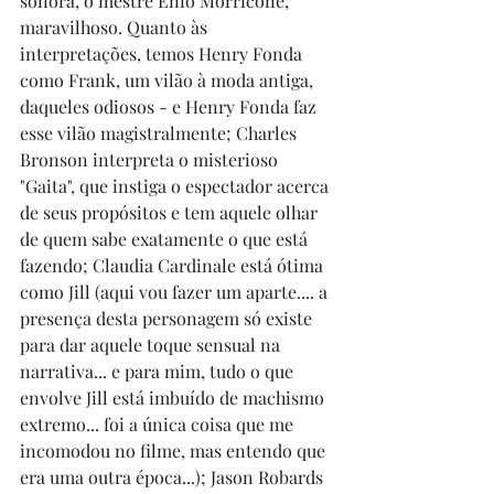
sonora, o mestre Enio Morricone, 
maravilhoso. Quanto às 
interpretações, temos Henry Fonda 
como Frank, um vilão à moda antiga, 
daqueles odiosos - e Henry Fonda faz 
esse vilão magistralmente; Charles 
Bronson interpreta o misterioso 
"Gaita", que instiga o espectador acerca 
de seus propósitos e tem aquele olhar 
de quem sabe exatamente o que está 
fazendo; Claudia Cardinale está ótima 
como Jill (aqui vou fazer um aparte.... a 
presença desta personagem só existe 
para dar aquele toque sensual na 
narrativa... e para mim, tudo o que 
envolve Jill está imbuído de machismo 
extremo... foi a única coisa que me 
incomodou no filme, mas entendo que 
era uma outra época...); Jason Robards 