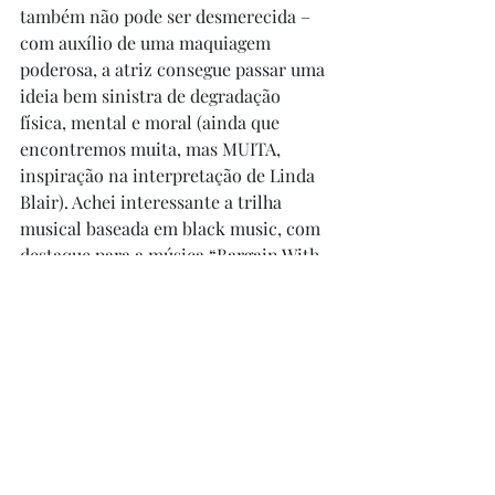
também não pode ser desmerecida – 
com auxílio de uma maquiagem 
poderosa, a atriz consegue passar uma 
ideia bem sinistra de degradação 
física, mental e moral (ainda que 
encontremos muita, mas MUITA, 
inspiração na interpretação de Linda 
Blair). Achei interessante a trilha 
musical baseada em black music, com 
destaque para a música “Bargain With 
The Devil”. Não é o pior filme de terror 
sobrenatural que eu vi, mas ficou feio 
o plágio, mesmo sendo o melhor da 
obra... rs