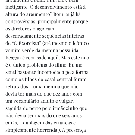
instigante. O desenvolvimento está à 
altura do argumento? Bom, aí já há 
controvérsias, principalmente porque 
os diretores plagiaram 
descaradamente sequências inteiras 
de “O Exorcista” (até mesmo o icônico 
vômito verde da menina possuída 
Reagan é reprisado aqui). Mas este não 
é o único problema do filme. Eu me 
senti bastante incomodada pela forma 
como os filhos do casal central foram 
retratados – uma menina que não 
devia ter mais do que dez anos com 
um vocabulário adulto e vulgar, 
seguida de perto pelo irmãozinho que 
não devia ter mais do que seis anos 
(aliás, a dublagem das crianças é 
simplesmente horrenda!). A presença 