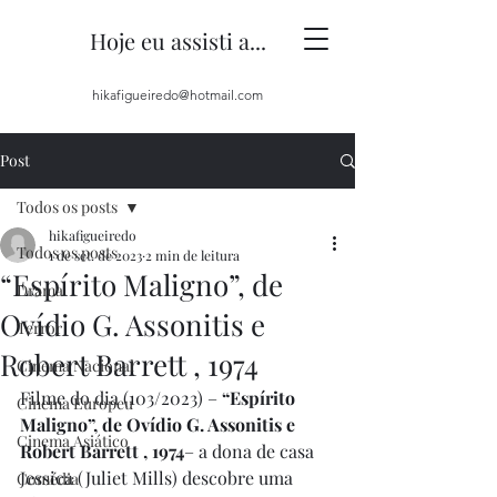
Hoje eu assisti a...
hikafigueiredo@hotmail.com
Post
Todos os posts
hikafigueiredo
Todos os posts
1 de set. de 2023
2 min de leitura
“Espírito Maligno”, de
Drama
Ovídio G. Assonitis e
Terror
Robert Barrett , 1974
Cinema Nacional
Filme do dia (103/2023) – 
“Espírito 
Cinema Europeu
Maligno”, de Ovídio G. Assonitis e 
Cinema Asiático
Robert Barrett , 1974
– a dona de casa 
Jessica (Juliet Mills) descobre uma 
Comédia