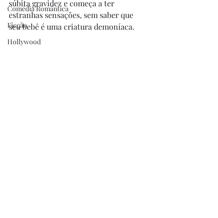
súbita gravidez e começa a ter 
Comédia Romântica
estranhas sensações, sem saber que 
Ficção
seu bebê é uma criatura demoníaca.
Hollywood