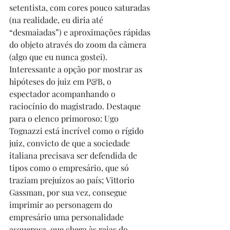
setentista, com cores pouco saturadas 
(na realidade, eu diria até 
“desmaiadas”) e aproximações rápidas 
do objeto através do zoom da câmera 
(algo que eu nunca gostei). 
Interessante a opção por mostrar as 
hipóteses do juiz em P&B, o 
espectador acompanhando o 
raciocínio do magistrado. Destaque 
para o elenco primoroso: Ugo 
Tognazzi está incrível como o rígido 
juiz, convicto de que a sociedade 
italiana precisava ser defendida de 
tipos como o empresário, que só 
traziam prejuízos ao país; Vittorio 
Gassman, por sua vez, consegue 
imprimir ao personagem do 
empresário uma personalidade 
asquerosa, que chega às raias do 