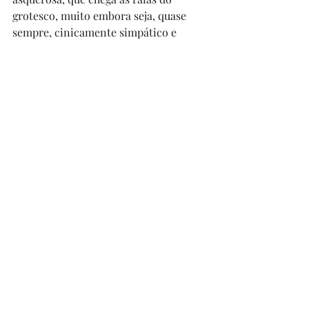
grotesco, muito embora seja, quase 
sempre, cinicamente simpático e 
gentil, tudo com um toque de humor – 
um trabalho excepcional do ator 
(<<<< fan detected)!!!! No elenco, 
ainda, Ely Galleani como Silvana 
Lazzorini, e Yvonne Furneaux como 
Lavinia Santenocito. O filme é ótimo, 
vale muito a pena e é uma ótima 
introdução ao cinema político italiano 
dessa época. Recomendo muito. 
Posts recentes
Ver tudo