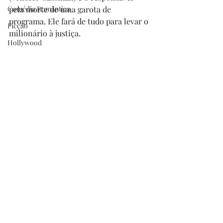
Comédia Romântica
pela morte de uma garota de 
programa. Ele fará de tudo para levar o 
Ficção
milionário à justiça.
Hollywood