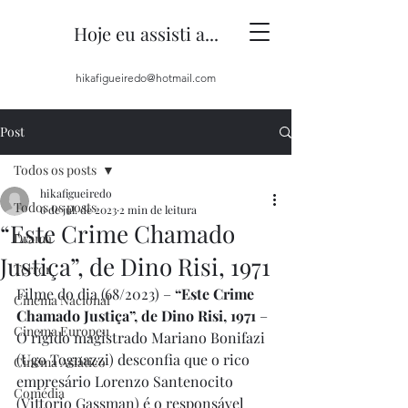
Hoje eu assisti a...
hikafigueiredo@hotmail.com
Post
Todos os posts
hikafigueiredo
Todos os posts
6 de jul. de 2023
2 min de leitura
“Este Crime Chamado
Drama
Justiça”, de Dino Risi, 1971
Terror
Filme do dia (68/2023) – 
“Este Crime 
Cinema Nacional
Chamado Justiça”, de Dino Risi, 1971
 – 
Cinema Europeu
O rígido magistrado Mariano Bonifazi 
(Ugo Tognazzi) desconfia que o rico 
Cinema Asiático
empresário Lorenzo Santenocito 
Comédia
(Vittorio Gassman) é o responsável 