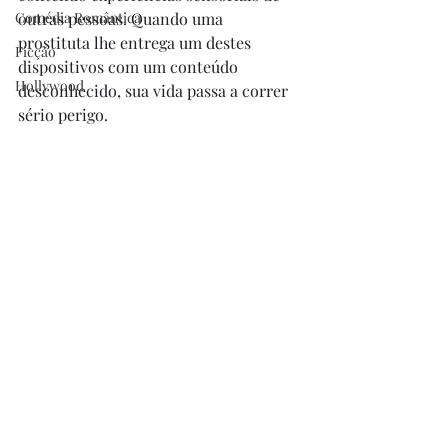
Comédia Romântica
outras pessoas. Quando uma 
prostituta lhe entrega um destes 
Ficção
dispositivos com um conteúdo 
Hollywood
desconhecido, sua vida passa a correr 
sério perigo. 