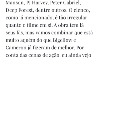
Manson, PJ Harvey, Peter Gabriel, 
Deep Forest, dentre outros. O elenco, 
como já mencionado, é tão irregular 
quanto o filme em si. A obra tem lá 
seus fãs, mas vamos combinar que está 
muito aquém do que Bigellow e 
Cameron já fizeram de melhor. Por 
conta das cenas de ação, eu ainda vejo 
algum mérito no filme, e, por isso, 
considero-o como uma obra mediana, 
mas não chego a recomendar também. 
Assistir vai ficar por conta do freguês.
Posts recentes
Ver tudo