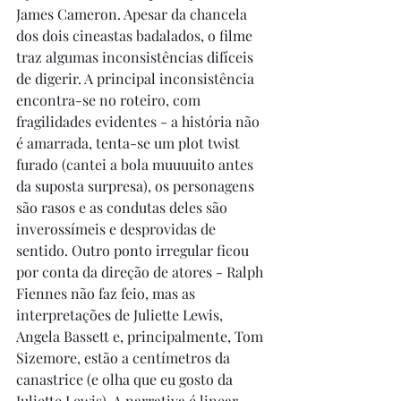
James Cameron. Apesar da chancela 
dos dois cineastas badalados, o filme 
traz algumas inconsistências difíceis 
de digerir. A principal inconsistência 
encontra-se no roteiro, com 
fragilidades evidentes - a história não 
é amarrada, tenta-se um plot twist 
furado (cantei a bola muuuuito antes 
da suposta surpresa), os personagens 
são rasos e as condutas deles são 
inverossímeis e desprovidas de 
sentido. Outro ponto irregular ficou 
por conta da direção de atores - Ralph 
Fiennes não faz feio, mas as 
interpretações de Juliette Lewis, 
Angela Bassett e, principalmente, Tom 
Sizemore, estão a centímetros da 
canastrice (e olha que eu gosto da 
Juliette Lewis). A narrativa é linear, 