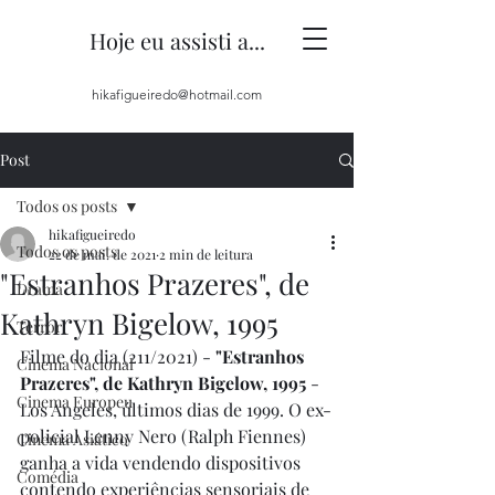
Hoje eu assisti a...
hikafigueiredo@hotmail.com
Post
Todos os posts
hikafigueiredo
Todos os posts
22 de mai. de 2021
2 min de leitura
"Estranhos Prazeres", de
Drama
Kathryn Bigelow, 1995
Terror
Filme do dia (211/2021) - 
"Estranhos 
Cinema Nacional
Prazeres", de Kathryn Bigelow, 1995
 - 
Cinema Europeu
Los Angeles, últimos dias de 1999. O ex-
policial Lenny Nero (Ralph Fiennes) 
Cinema Asiático
ganha a vida vendendo dispositivos 
Comédia
contendo experiências sensoriais de 