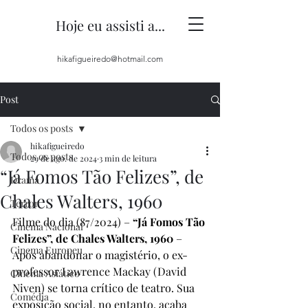
Hoje eu assisti a...
hikafigueiredo@hotmail.com
Post
Todos os posts
hikafigueiredo
Todos os posts
29 de ago. de 2024
3 min de leitura
“Já Fomos Tão Felizes”, de
Drama
Chales Walters, 1960
Terror
Filme do dia (87/2024) – 
“Já Fomos Tão 
Cinema Nacional
Felizes”, de Chales Walters, 1960
 – 
Cinema Europeu
Após abandonar o magistério, o ex-
professor Lawrence Mackay (David 
Cinema Asiático
Niven) se torna crítico de teatro. Sua 
Comédia
exposição social, no entanto, acaba 