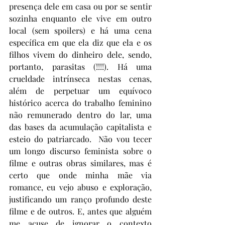
presença dele em casa ou por se sentir 
sozinha enquanto ele vive em outro 
local (sem spoilers) e há uma cena 
específica em que ela diz que ela e os 
filhos vivem do dinheiro dele, sendo, 
portanto, parasitas (!!!!). Há uma 
crueldade intrínseca nestas cenas, 
além de perpetuar um equívoco 
histórico acerca do trabalho feminino 
não remunerado dentro do lar, uma 
das bases da acumulação capitalista e 
esteio do patriarcado.  Não vou tecer 
um longo discurso feminista sobre o 
filme e outras obras similares, mas é 
certo que onde minha mãe via 
romance, eu vejo abuso e exploração, 
justificando um ranço profundo deste 
filme e de outros. E, antes que alguém 
me acuse de ignorar o contexto 