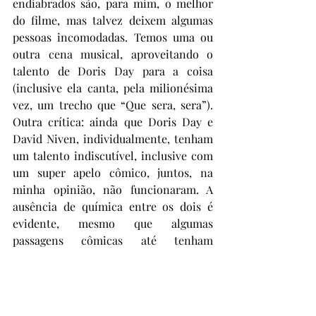
endiabrados são, para mim, o melhor 
do filme, mas talvez deixem algumas 
pessoas incomodadas. Temos uma ou 
outra cena musical, aproveitando o 
talento de Doris Day para a coisa 
(inclusive ela canta, pela milionésima 
vez, um trecho que “Que sera, sera”). 
Outra crítica: ainda que Doris Day e 
David Niven, individualmente, tenham 
um talento indiscutível, inclusive com 
um super apelo cômico, juntos, na 
minha opinião, não funcionaram. A 
ausência de química entre os dois é 
evidente, mesmo que algumas 
passagens cômicas até tenham 
funcionado (como as tentativas 
frustradas do casal em passar algum 
tempo a sós). No elenco, ainda, Janis 
Paige como a “sirigaita” Deborah 