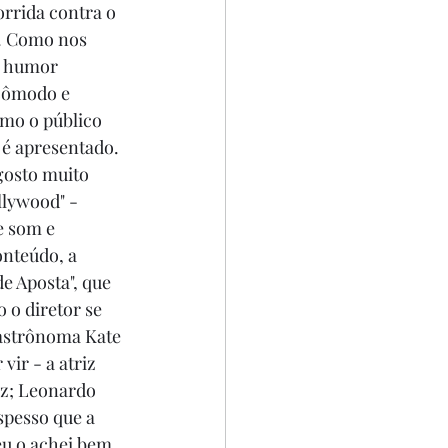
orrida contra o 
. Como nos 
m humor 
ncômodo e 
mo o público 
 é apresentado. 
gosto muito 
lywood" - 
e som e 
onteúdo, a 
e Aposta", que 
 o diretor se 
 astrônoma Kate 
ir - a atriz 
z; Leonardo 
spesso que a 
eu o achei bem 