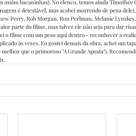
em assim bacaninhas). No elenco, temos ainda Timothée 
onagem é detestável, mas acabei morrendo de pena dele),
hew Perry, Rob Morgan, Ron Perlman, Melanie Lynskey,
maior parte do filme, mas talvez ele não seja para dar risa
ei o filme com um peso aqui dentro - reconhecer a real
plicado às vezes. Eu gostei demais da obra, achei um tap
é melhor que o primoroso "A Grande Aposta"). Recomendo
ix.