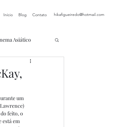
hikafigueiredo@hotmail.com
Início
Blog
Contato
nema Asiático
cKay,
Durante um 
 Lawrence) 
o feito, o 
e está em 