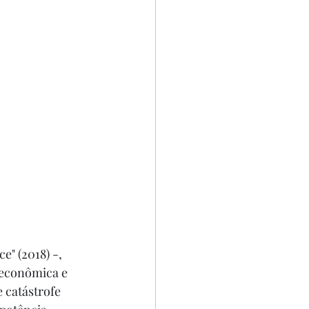
e" (2018) -, 
 econômica e 
 catástrofe 