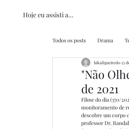
Hoje eu assisti a...
Todos os posts
Drama
T
Comédia
hikafigueiredo
Comédia Româ
25 d
"Não Olh
de 2021
Filme do dia (370/202
monitoramento de ro
descobre um corpo c
professor Dr. Randal