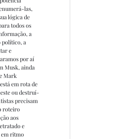
potência 
 enumerá-las, 
ua lógica de 
ara todos os 
informação, a 
político, a 
tar e 
paramos por aí 
n Musk, ainda 
 e Mark 
stá em rota de 
este ou destruí-
tistas precisam 
 roteiro 
ção aos 
etratado e 
, em ritmo 