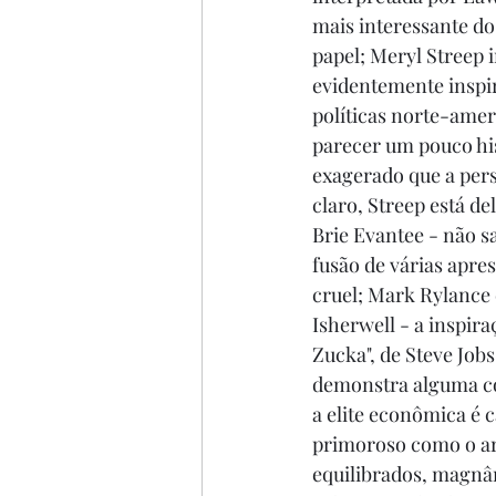
mais interessante do
papel; Meryl Streep 
evidentemente inspi
políticas norte-amer
parecer um pouco his
exagerado que a per
claro, Streep está de
Brie Evantee - não s
fusão de várias apre
cruel; Mark Rylance
Isherwell - a inspir
Zucka", de Steve Jobs,
demonstra alguma co
a elite econômica é 
primoroso como o arr
equilibrados, magnân