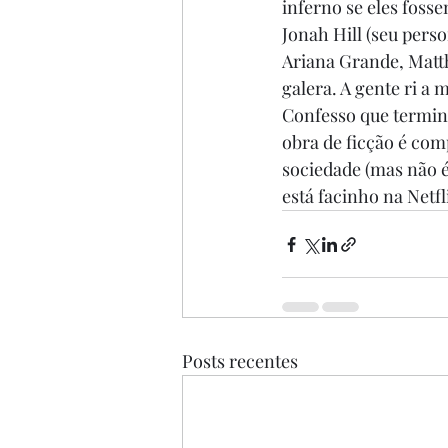
inferno se eles foss
Jonah Hill (seu pers
Ariana Grande, Matt
galera. A gente ri a 
Confesso que termin
obra de ficção é com
sociedade (mas não 
está facinho na Netfl
Posts recentes