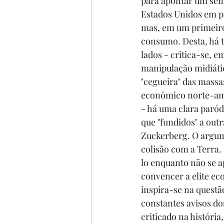
para apontar um sem
Estados Unidos em par
mas, em um primeiro p
consumo. Desta, há 
lados - critica-se, 
manipulação midiática
"cegueira" das massas
econômico norte-amer
- há uma clara paród
que "fundidos" a out
Zuckerberg. O argum
colisão com a Terra.
lo enquanto não se a
convencer a elite ec
inspira-se na questã
constantes avisos dos
criticado na história