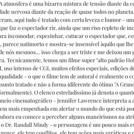
 A atmosfera é uma bizarra mistura de tensão diante da c
ade nervosa diante da reação de quase todos no planeta
eram, aqui tudo é tratado com certa leveza e humor - u
que faz o espectador rir, ainda que um riso repleto de i
ara incomodar, espezinhar, cutucar o espectador que, co
, parece natimorto e mostra-se insensível àquilo que lhe
 de nós mesmos... isso chega a ser triste e me deixou um 
a. Tecnicamente, temos um filme super "alto padrão Hol
l, uso intenso de CGI, muitos efeitos especiais, edições d
ualidade - o que o filme tem de autoral é realmente o c
ssunto tratado e não a forma (diferente do ótimo "A Grand
ormalmente). O elenco estreladíssimo já denota o quanto
 meio cinematográfico - Jennifer Lawrence interpreta a
em mais empenhada em alertar o mundo do que está por v
embora eu comece a perceber alguns maneirismos na atri
  o Dr. Randall Mindy - o personagem é um pouco mais e
rence, ele tem conflitos, ele tem ações mais erráticas e 