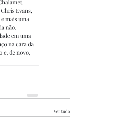
Chalamet, 
 Chris Evans, 
 e mais uma 
da não. 
idade em uma 
aço na cara da 
 e, de novo, 
Ver tudo