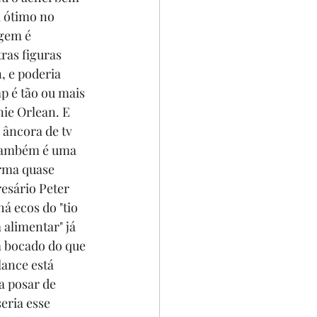
á ótimo no 
gem é 
as figuras 
 e poderia 
p é tão ou mais 
ie Orlean. E 
 âncora de tv 
 também é uma 
rma quase 
esário Peter 
á ecos do "tio 
a alimentar" já 
 bocado do que 
lance está 
a posar de 
eria esse 