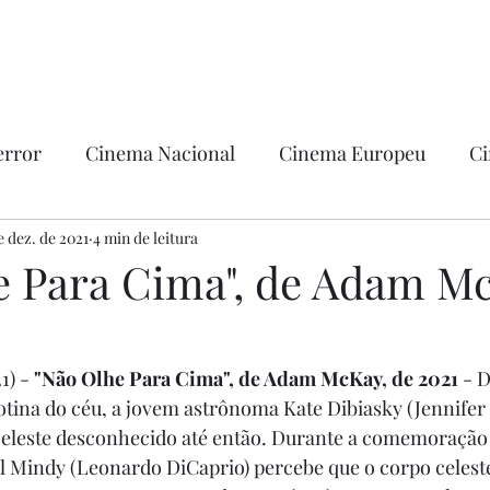
error
Cinema Nacional
Cinema Europeu
Ci
ntica
e dez. de 2021
4 min de leitura
Ficção
Hollywood
e Para Cima", de Adam M
1) - 
"Não Olhe Para Cima", de Adam McKay, de 2021 
- 
tina do céu, a jovem astrônoma Kate Dibiasky (Jennifer
eleste desconhecido até então. Durante a comemoração d
l Mindy (Leonardo DiCaprio) percebe que o corpo celest