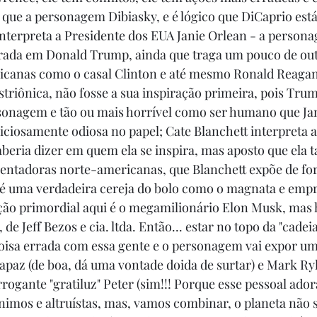
 que a personagem Dibiasky, e é lógico que DiCaprio est
interpreta a Presidente dos EUA Janie Orlean - a persona
rada em Donald Trump, ainda que traga um pouco de outr
icanas como o casal Clinton e até mesmo Ronald Reagan,
triônica, não fosse a sua inspiração primeira, pois Trum
sonagem e tão ou mais horrível como ser humano que Jan
liciosamente odiosa no papel; Cate Blanchett interpreta a
aberia dizer em quem ela se inspira, mas aposto que ela
sentadoras norte-americanas, que Blanchett expõe de fo
 é uma verdadeira cereja do bolo como o magnata e empr
ação primordial aqui é o megamilionário Elon Musk, mas h
 de Jeff Bezos e cia. ltda. Então... estar no topo da "cadei
isa errada com essa gente e o personagem vai expor um
capaz (de boa, dá uma vontade doida de surtar) e Mark Ry
ogante "gratiluz" Peter (sim!!! Porque esse pessoal ador
imos e altruístas, mas, vamos combinar, o planeta não s