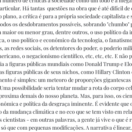
 número de críticas à sociedade como um todo e à mega
ticular. Há tantas  questões na obra que é até difícil de
lano, a crítica é para a própria sociedade capitalista e s
todos os desdobramentos possíveis, sobrando "chumbo" p
em maior ou menor grau, dentre outros, o uso político da 
, o uso político e econômico da tecnologia, o fanatismo 
, as redes sociais, os detentores do poder, o poderio mili
icano, o negacionismo científico, etc, etc, etc. E não 
ia a figuras públicas mundiais como Donald Trump e Elo
ras figuras públicas de seus nichos, como Hillary Clinton
ento é simples: um meteoro de proporções gigantescas e
 Uma possibilidade seria tentar mudar a rota do corpo cel
proxima demais do nosso planeta. Mas, para isso, os cien
onômica e política da desgraça iminente. É evidente que o
o da mudança climática e no eco que se tem visto em rela
 cientistas - em outras palavras, a gente já vive o que é r
, só que com pequenas modificações. A narrativa é linear