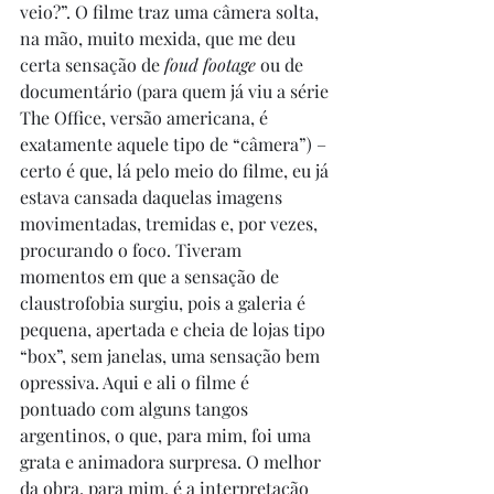
veio?”. O filme traz uma câmera solta, 
na mão, muito mexida, que me deu 
certa sensação de 
foud footage
 ou de 
documentário (para quem já viu a série 
The Office, versão americana, é 
exatamente aquele tipo de “câmera”) – 
certo é que, lá pelo meio do filme, eu já 
estava cansada daquelas imagens 
movimentadas, tremidas e, por vezes, 
procurando o foco. Tiveram 
momentos em que a sensação de 
claustrofobia surgiu, pois a galeria é 
pequena, apertada e cheia de lojas tipo 
“box”, sem janelas, uma sensação bem 
opressiva. Aqui e ali o filme é 
pontuado com alguns tangos 
argentinos, o que, para mim, foi uma 
grata e animadora surpresa. O melhor 
da obra, para mim, é a interpretação 