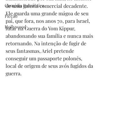
Comédia Romântica
de uma galeria comercial decadente. 
Ele guarda uma grande mágoa de seu 
Ficção
pai, que fora, nos anos 70, para Israel, 
Hollywood
lutar na Guerra do Yom Kippur, 
abandonando sua família e nunca mais 
retornando. Na intenção de fugir de 
seus fantasmas, Ariel pretende 
conseguir um passaporte polonês, 
local de origem de seus avós fugidos da 
guerra. 