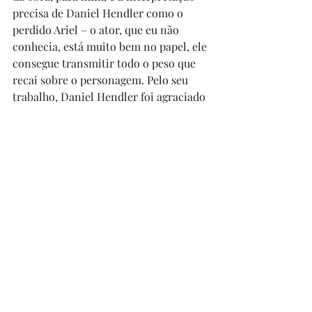
precisa de Daniel Hendler como o 
perdido Ariel – o ator, que eu não 
conhecia, está muito bem no papel, ele 
consegue transmitir todo o peso que 
recai sobre o personagem. Pelo seu 
trabalho, Daniel Hendler foi agraciado 
com o Urso de Prata no Festival de 
Berlim (2004), merecidamente, em 
especial por não ser uma atuação que 
se vale de exageros, ao contrário, ela 
se apoia em detalhes, uma 
interpretação contida e discreta. No 
elenco, ainda, Adriana Aizemberg 
como Sônia, mãe de Ariel (também 
muito bem), Sergio Boris, Jorge D’Elia, 
Silvina Bosco e Diego Korol, dentre 
outros. O filme ganhou o Grande 
Prêmio do Júri em Berlim (2004), por 