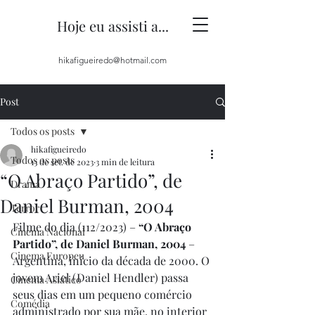
Hoje eu assisti a...
hikafigueiredo@hotmail.com
Post
Todos os posts
hikafigueiredo
Todos os posts
13 de set. de 2023
3 min de leitura
“O Abraço Partido”, de
Drama
Daniel Burman, 2004
Terror
Filme do dia (112/2023) – 
“O Abraço 
Cinema Nacional
Partido”, de Daniel Burman, 2004
 – 
Cinema Europeu
Argentina, início da década de 2000. O 
jovem Ariel (Daniel Hendler) passa 
Cinema Asiático
seus dias em um pequeno comércio 
Comédia
administrado por sua mãe, no interior 