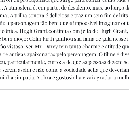
 A atmosfera é, em parte, de desalento, mas, ao longo da 
ma". A trilha sonora é deliciosa e traz um sem fim de hits
iu a personagem tão bem que é impossível imaginar outr
é icônica. Hugh Grant continua com jeito de Hugh Grant, 
 bom moço; Colin Firth ganhou sua fama de galã nesse f
tão vistoso, seu Mr. Darcy tem tanto charme e atitude qu
de amigas apaixonadas pelo personagem. O filme é diver
, particularmente, curto: a de que as pessoas devem se
 serem assim e não como a sociedade acha que deveriam 
a minha simpatia. A obra é gostosinha e vai agradar a mul