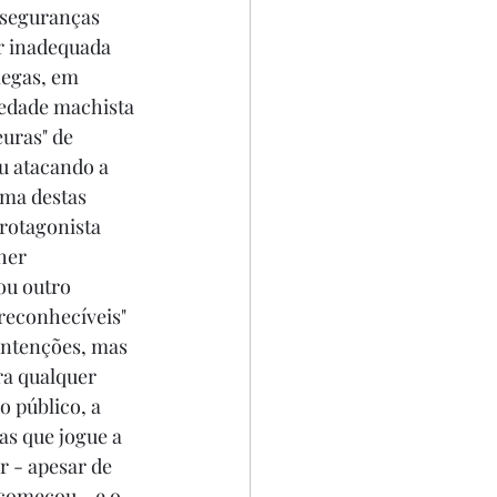
nseguranças 
r inadequada 
legas, em 
edade machista 
uras" de 
u atacando a 
uma destas 
rotagonista 
her 
ou outro 
reconhecíveis" 
intenções, mas 
a qualquer 
 público, a 
as que jogue a 
 - apesar de 
começou - e o 