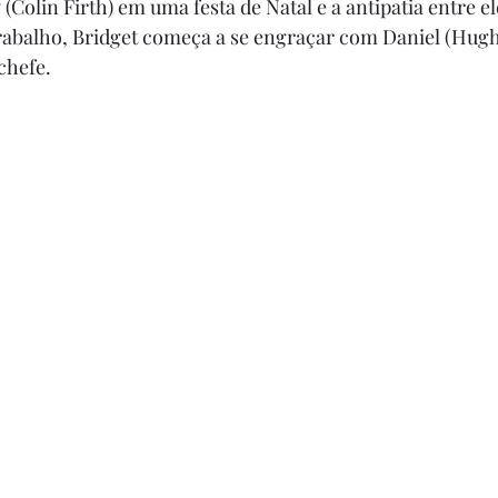
olin Firth) em uma festa de Natal e a antipatia entre ele
abalho, Bridget começa a se engraçar com Daniel (Hugh 
chefe.