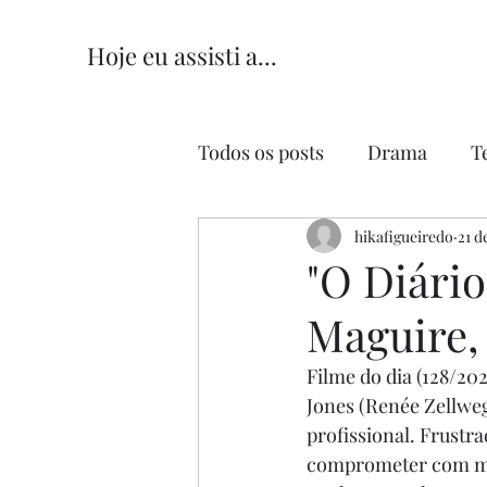
Hoje eu assisti a...
Todos os posts
Drama
T
Comédia
hikafigueiredo
Comédia Româ
21 d
"O Diário
Maguire,
Filme do dia (128/2021
Jones (Renée Zellwe
profissional. Frustr
comprometer com mud