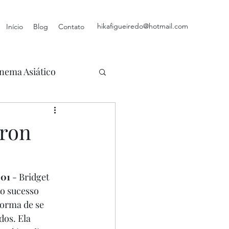
hikafigueiredo@hotmail.com
Início
Blog
Contato
nema Asiático
aron
001
 - Bridget 
o sucesso 
forma de se 
os. Ela 