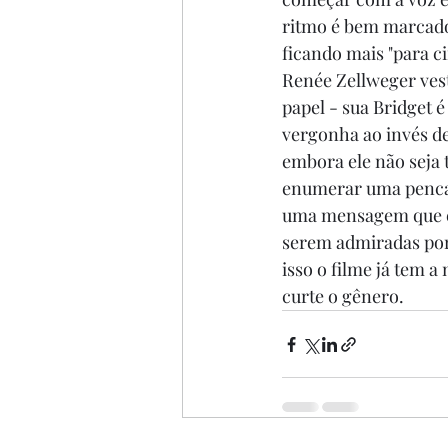
ritmo é bem marcado.
ficando mais "para ci
Renée Zellweger vest
papel - sua Bridget 
vergonha ao invés de
embora ele não seja 
enumerar uma penca 
uma mensagem que eu
serem admiradas por
isso o filme já tem 
curte o gênero.