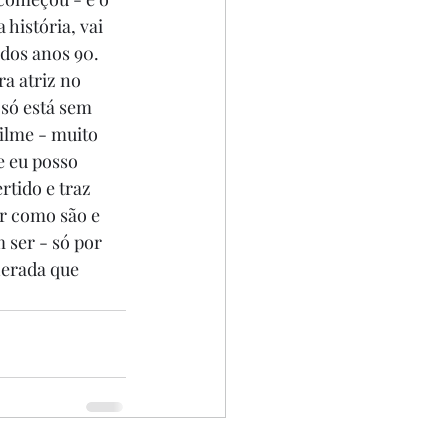
história, vai 
 dos anos 90. 
a atriz no 
só está sem 
ilme - muito 
e eu posso 
tido e traz 
r como são e 
ser - só por 
herada que 