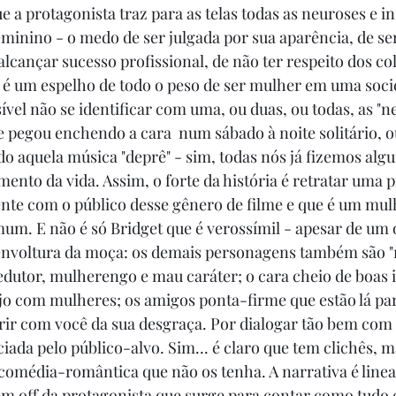
e a protagonista traz para as telas todas as neuroses e i
inino - o medo de ser julgada por sua aparência, de se
alcançar sucesso profissional, de não ter respeito dos co
é um espelho de todo o peso de ser mulher em uma soci
vel não se identificar com uma, ou duas, ou todas, as "ne
 pegou enchendo a cara  num sábado à noite solitário, o
do aquela música "deprê" - sim, todas nós já fizemos alg
nto da vida. Assim, o forte da história é retratar uma p
nte com o público desse gênero de filme e que é um mul
um. E não é só Bridget que é verossímil - apesar de um 
senvoltura da moça: os demais personagens também são "
dutor, mulherengo e mau caráter; o cara cheio de boas 
o com mulheres; os amigos ponta-firme que estão lá par
ir com você da sua desgraça. Por dialogar tão bem com o
iada pelo público-alvo. Sim... é claro que tem clichês, m
omédia-romântica que não os tenha. A narrativa é linear
m off da protagonista que surge para contar como tudo 