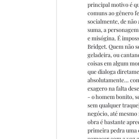
principal motivo é qu
comuns ao gênero fem
socialmente, de não 
suma, a personagem 
e misógina. É impossí
Bridget. Quem não se
geladeira, ou cantan
coisas em algum mome
que dialoga diretame
absolutamente... com
exagero na falta de
- o homem bonito, se
sem qualquer traquej
negócio, até mesmo r
obra é bastante aprec
primeira pedra uma c
começar com a voz e