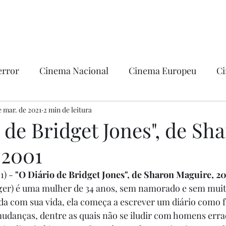
error
Cinema Nacional
Cinema Europeu
Ci
ntica
e mar. de 2021
2 min de leitura
Ficção
Hollywood
 de Bridget Jones", de Sh
 2001
) - 
"O Diário de Bridget Jones", de Sharon Maguire, 2
ger) é uma mulher de 34 anos, sem namorado e sem muit
ada com sua vida, ela começa a escrever um diário como 
anças, dentre as quais não se iludir com homens errad