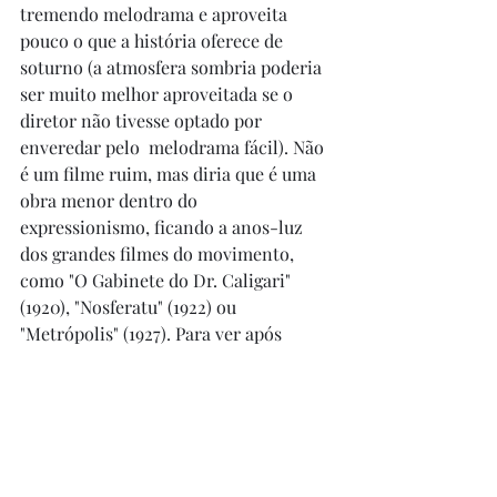
tremendo melodrama e aproveita 
pouco o que a história oferece de 
soturno (a atmosfera sombria poderia 
ser muito melhor aproveitada se o 
diretor não tivesse optado por 
enveredar pelo  melodrama fácil). Não 
é um filme ruim, mas diria que é uma 
obra menor dentro do 
expressionismo, ficando a anos-luz 
dos grandes filmes do movimento, 
como "O Gabinete do Dr. Caligari" 
(1920), "Nosferatu" (1922) ou 
"Metrópolis" (1927). Para ver após 
visitar outras obras. 
PS - Reza a lenda que o personagem 
Gwynplaine foi uma das inspirações 
para a criação do personagem 
Coringa, não sabendo dizer se isso 
procede realmente.