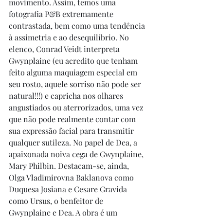
movimento. Assim, temos uma 
fotografia P&B extremamente 
contrastada, bem como uma tendência 
à assimetria e ao desequilíbrio. No 
elenco, Conrad Veidt interpreta 
Gwynplaine (eu acredito que tenham 
feito alguma maquiagem especial em 
seu rosto, aquele sorriso não pode ser 
natural!!!) e capricha nos olhares 
angustiados ou aterrorizados, uma vez 
que não pode realmente contar com 
sua expressão facial para transmitir 
qualquer sutileza. No papel de Dea, a 
apaixonada noiva cega de Gwynplaine, 
Mary Philbin. Destacam-se, ainda, 
Olga Vladimirovna Baklanova como 
Duquesa Josiana e Cesare Gravida 
como Ursus, o benfeitor de 
Gwynplaine e Dea. A obra é um 