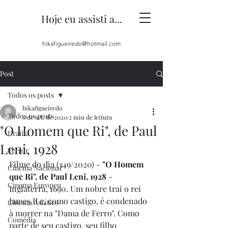
Hoje eu assisti a...
hikafigueiredo@hotmail.com
Post
Todos os posts
hikafigueiredo
Todos os posts
6 de set. de 2020
2 min de leitura
"O Homem que Ri", de Paul
Drama
Leni, 1928
Terror
Filme do dia (349/2020) - 
"O Homem 
Cinema Nacional
que Ri", de Paul Leni, 1928
 - 
Cinema Europeu
Inglaterra, 1690. Um nobre trai o rei 
James II e, como castigo, é condenado 
Cinema Asiático
à morrer na "Dama de Ferro". Como 
Comédia
parte de seu castigo, seu filho 