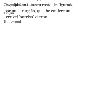
Comédia Romântica
Gwynplaine tem seu rosto desfigurado 
por um cirurgião, que lhe confere um 
Ficção
terrível "sorriso" eterno.  
Hollywood