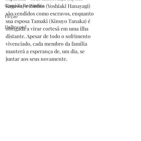
Comédia Romântica
Kagawa) e Zushio (Yoshiaki Hanayagi) 
são vendidos como escravos, enquanto 
Ficção
sua esposa Tamaki (Kinuyo Tanaka) é 
Hollywood
obrigada a virar cortesã em uma ilha 
distante. Apesar de todo o sofrimento 
vivenciado, cada membro da família 
manterá a esperança de, um dia, se 
juntar aos seus novamente.