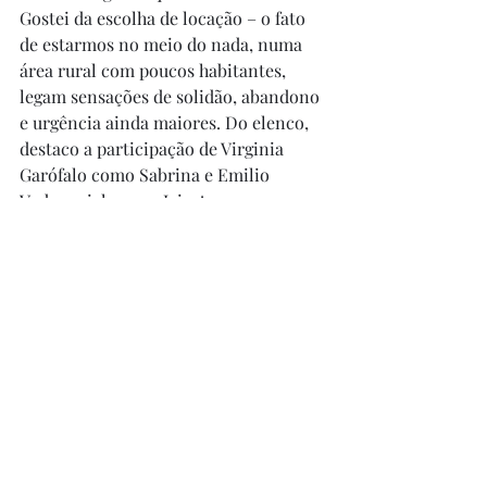
Gostei da escolha de locação – o fato 
de estarmos no meio do nada, numa 
área rural com poucos habitantes, 
legam sensações de solidão, abandono 
e urgência ainda maiores. Do elenco, 
destaco a participação de Virginia 
Garófalo como Sabrina e Emilio 
Vodanovich como Jair. A personagem 
Mirtha, interpretada pela atriz Silvina 
Sabater, acabou meio perdida na 
trama – uma pena, pois ela tinha 
muito potencial. Aliás, tenho isso para 
o filme também – o potencial da 
história era estratosférico, mas foi 
perdido, em parte, quando o roteiro 
começa a ratear (em especial na cena 
da escola e nas cenas contíguas). 
Apesar de algumas comidas de bola, o 