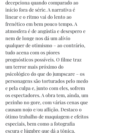
decepciona quando comparado ao 
início fora de série. A narrativa é 
linear e o ritmo vai do lento ao 
frenético em bem pouco tempo. A 
atmosfera é de angústia e desespero e 
nem de longe nos dá um alívio 
qualquer de otimismo – ao contrário, 
tudo acena com os piores 
prognósticos possíveis. O filme traz 
um terror mais próximo do 
psicológico do que do jumpscare – os 
personagens são torturados pelo medo 
e pela culpa e, junto com eles, sofrem 
os espectadores. A obra tem, ainda, um 
pezinho no gore, com várias cenas que 
causam nojo e/ou aflição. Destaco o 
ótimo trabalho de maquiagem e efeitos 
especiais, bem como a fotografia 
escura e lúgubre que dá a tônica. 