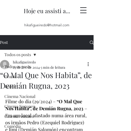
Hoje eu assisti a...
hikafigueiredo@hotmail.com
Post
Todos os posts
hikafigueiredo
Todos os posts
25 de fev. de 2024
3 min de leitura
“O Mal Que Nos Habita”, de
Drama
Demián Rugna, 2023
Terror
Cinema Nacional
Filme do dia (29/2024) – 
“O Mal Que 
Cinema Europeu
Nos Habita”, de Demián Rugna, 2023
 – 
Em um local afastado numa área rural, 
Cinema Asiático
os irmãos Pedro (Ezequiel Rodriguez) 
Comédia
e Jimi (Demián Salomón) encontram 