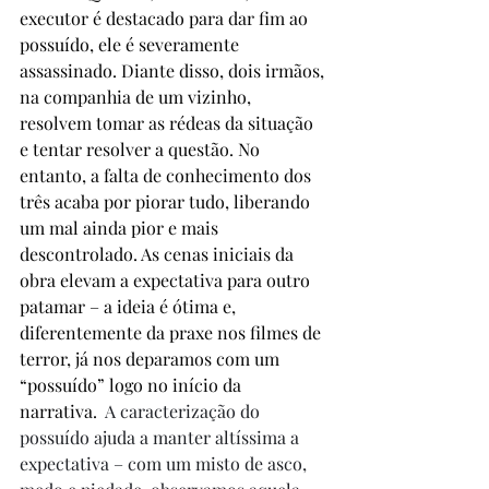
executor é destacado para dar fim ao 
possuído, ele é severamente 
assassinado. Diante disso, dois irmãos, 
na companhia de um vizinho, 
resolvem tomar as rédeas da situação 
e tentar resolver a questão. No 
entanto, a falta de conhecimento dos 
três acaba por piorar tudo, liberando 
um mal ainda pior e mais 
descontrolado. As cenas iniciais da 
obra elevam a expectativa para outro 
patamar – a ideia é ótima e, 
diferentemente da praxe nos filmes de 
terror, já nos deparamos com um 
“possuído” logo no início da 
narrativa.
  A caracterização do 
possuído ajuda a manter altíssima a 
expectativa – com um misto de asco, 