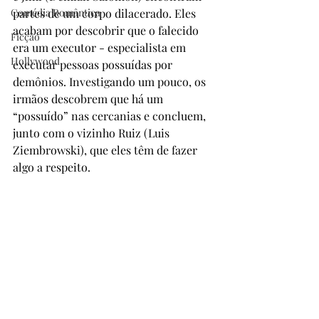
Comédia Romântica
partes de um corpo dilacerado. Eles 
acabam por descobrir que o falecido 
Ficção
era um executor - especialista em 
Hollywood
executar pessoas possuídas por 
demônios. Investigando um pouco, os 
irmãos descobrem que há um 
“possuído” nas cercanias e concluem, 
junto com o vizinho Ruiz (Luis 
Ziembrowski), que eles têm de fazer 
algo a respeito.