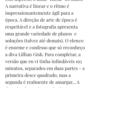
A narrativa é linear e o ritmo é 
impressionantemente ágil para a 
época. A direção de arte de época é 
respeitável e a fotografia apresenta 
uma grande variedade de planos  e 
soluções (talvez até demais). O elenco 
é enorme e confesso que só reconheço 
a diva Lillian Gish. Para completar, a 
versão que eu vi tinha infindáveis 193 
minutos, separados em duas partes - a 
primeira desce quadrado, mas a 
segunda é realmente de amargar... A 
despeito de sua importância para o 
cinema, o filme é quase insuportável. 
Só recomendo mesmo para quem tem 
muito interesse na história do cinema. 
PS - E o que é esse poster???? Cara... 
só na base do plasil mesmo...