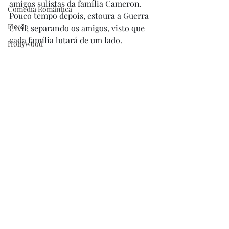
amigos sulistas da família Cameron. 
Comédia Romântica
Pouco tempo depois, estoura a Guerra 
Ficção
Civil, separando os amigos, visto que 
cada família lutará de um lado. 
Hollywood