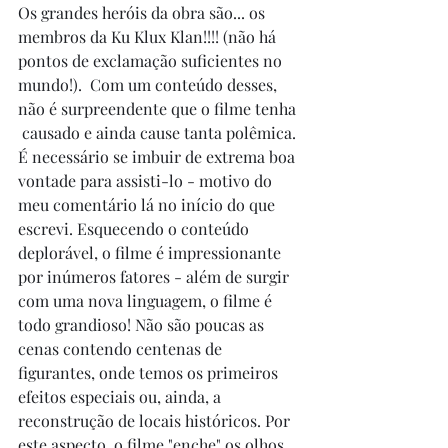
Os grandes heróis da obra são... os 
membros da Ku Klux Klan!!!! (não há 
pontos de exclamação suficientes no 
mundo!).  Com um conteúdo desses, 
não é surpreendente que o filme tenha 
 causado e ainda cause tanta polêmica. 
É necessário se imbuir de extrema boa 
vontade para assisti-lo - motivo do 
meu comentário lá no início do que 
escrevi. Esquecendo o conteúdo 
deplorável, o filme é impressionante 
por inúmeros fatores - além de surgir 
com uma nova linguagem, o filme é 
todo grandioso! Não são poucas as 
cenas contendo centenas de 
figurantes, onde temos os primeiros 
efeitos especiais ou, ainda, a 
reconstrução de locais históricos. Por 
este aspecto, o filme "enche" os olhos. 