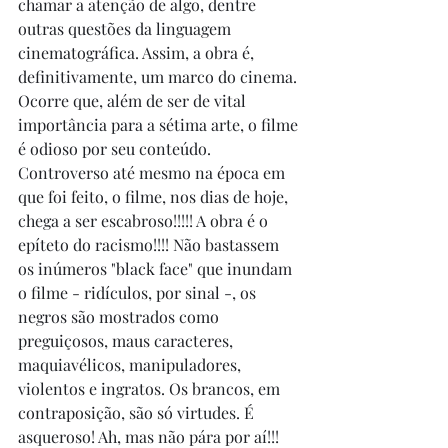
chamar a atenção de algo, dentre 
outras questões da linguagem 
cinematográfica. Assim, a obra é, 
definitivamente, um marco do cinema. 
Ocorre que, além de ser de vital 
importância para a sétima arte, o filme 
é odioso por seu conteúdo. 
Controverso até mesmo na época em 
que foi feito, o filme, nos dias de hoje, 
chega a ser escabroso!!!!! A obra é o 
epíteto do racismo!!!! Não bastassem 
os inúmeros "black face" que inundam 
o filme - ridículos, por sinal -, os 
negros são mostrados como 
preguiçosos, maus caracteres, 
maquiavélicos, manipuladores, 
violentos e ingratos. Os brancos, em 
contraposição, são só virtudes. É 
asqueroso! Ah, mas não pára por aí!!! 