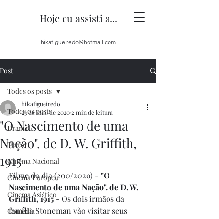
Hoje eu assisti a...
hikafigueiredo@hotmail.com
Post
Todos os posts
hikafigueiredo
Todos os posts
23 de mai. de 2020
2 min de leitura
"O Nascimento de uma
Drama
Nação". de D. W. Griffith,
Terror
1915
Cinema Nacional
Filme do dia (200/2020) - 
"O 
Cinema Europeu
Nascimento de uma Nação". de D. W. 
Cinema Asiático
Griffith, 1915
 - Os dois irmãos da 
família Stoneman vão visitar seus 
Comédia