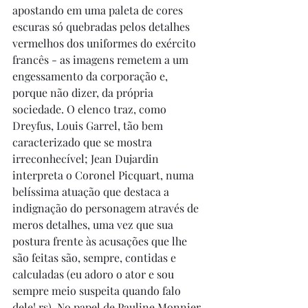
apostando em uma paleta de cores 
escuras só quebradas pelos detalhes 
vermelhos dos uniformes do exército 
francês - as imagens remetem a um 
engessamento da corporação e, 
porque não dizer, da própria 
sociedade. O elenco traz, como 
Dreyfus, Louis Garrel, tão bem 
caracterizado que se mostra 
irreconhecível; Jean Dujardin 
interpreta o Coronel Picquart, numa 
belíssima atuação que destaca a 
indignação do personagem através de 
meros detalhes, uma vez que sua 
postura frente às acusações que lhe 
são feitas são, sempre, contidas e 
calculadas (eu adoro o ator e sou 
sempre meio suspeita quando falo 
dele! rs). No papel de Pauline Monnier, 