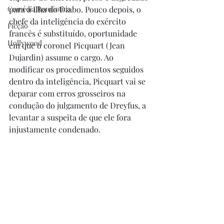
Comédia Romântica
para a Ilha do Diabo. Pouco depois, o 
chefe da inteligência do exército 
Ficção
francês é substituído, oportunidade 
Hollywood
em que o coronel Picquart (Jean 
Dujardin) assume o cargo. Ao 
modificar os procedimentos seguidos 
dentro da inteligência, Picquart vai se 
deparar com erros grosseiros na 
condução do julgamento de Dreyfus, a 
levantar a suspeita de que ele fora 
injustamente condenado.