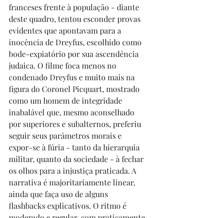
franceses frente à população - diante 
deste quadro, tentou esconder provas 
evidentes que apontavam para a 
inocência de Dreyfus, escolhido como 
bode-expiatório por sua ascendência 
judaica. O filme foca menos no 
condenado Dreyfus e muito mais na 
figura do Coronel Picquart, mostrado 
como um homem de integridade 
inabalável que, mesmo aconselhado 
por superiores e subalternos, preferiu 
seguir seus parâmetros morais e 
expor-se à fúria - tanto da hierarquia 
militar, quanto da sociedade - à fechar 
os olhos para a injustiça praticada. A 
narrativa é majoritariamente linear, 
ainda que faça uso de alguns 
flashbacks explicativos. O ritmo é 
moderado e regular, com praticamente 