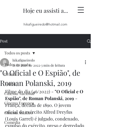
Hoje eu assisti a...
hikafigueiredo@hotmail.com
Post
Todos os posts
hikafigueiredo
Todos os posts
21 de mar. de 2022
3 min de leitura
"O Oficial e O Espião", de
Drama
Roman Polanski, 2019
Terror
Filme do dia (46/2022) - 
"O Oficial e O 
Cinema Nacional
Espião", de Roman Polanski, 2019
 - 
Cinema Europeu
França, década de 1890. O jovem 
oficial do exército Alfred Dreyfus 
Cinema Asiático
(Louis Garrel) é julgado, condenado, 
Comédia
expulso do exército, preso e degredado 