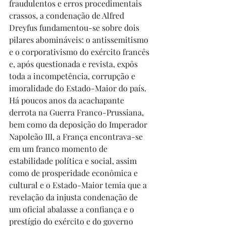
fraudulentos e erros procedimentais 
crassos, a condenação de Alfred 
Dreyfus fundamentou-se sobre dois 
pilares abomináveis: o antissemitismo 
e o corporativismo do exército francês 
e, após questionada e revista, expôs 
toda a incompetência, corrupção e 
imoralidade do Estado-Maior do país. 
Há poucos anos da acachapante 
derrota na Guerra Franco-Prussiana, 
bem como da deposição do Imperador 
Napoleão III, a França encontrava-se 
em um franco momento de 
estabilidade política e social, assim 
como de prosperidade econômica e 
cultural e o Estado-Maior temia que a 
revelação da injusta condenação de 
um oficial abalasse a confiança e o 
prestígio do exército e do governo 