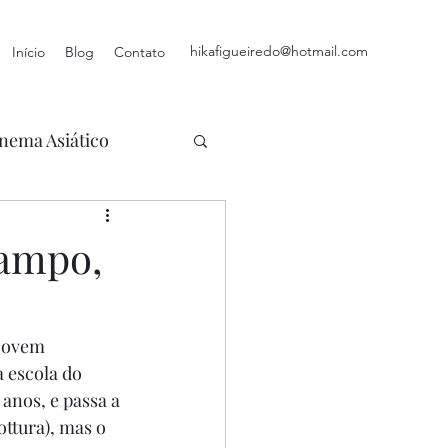
hikafigueiredo@hotmail.com
Início
Blog
Contato
nema Asiático
Campo,
 jovem 
 escola do 
anos, e passa a 
ttura), mas o 