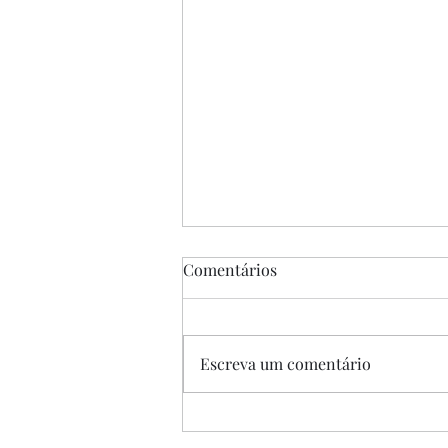
Comentários
Escreva um comentário
“A Única Saída”, de Park