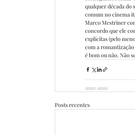
qualquer década do s
comum no cinema ital
Marco Mestriner como
concordo que ele con
explícitas (pelo men
com a romantização d
é bom ou não. Não se
Posts recentes