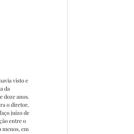
avia visto e 
a da 
 doze anos. 
a o diretor, 
aço juízo de 
ção entre o 
lo menos, em 