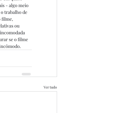
is - algo meio 
o trabalho de 
filme, 
lativas ou 
o incomodada 
ar se o filme 
r incômodo.
Ver tudo