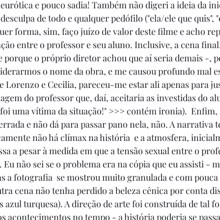
  neurótica e pouco sadia! Também não digeri a ideia da inic
desculpa de todo e qualquer pedófilo ("ela/ele que quis", "
uer forma, sim, faço juízo de valor deste filme e acho re
ão entre o professor e seu aluno. Inclusive, a cena final
porque o próprio diretor achou que aí seria demais -, p
iderarmos o nome da obra, e me causou profundo mal es
e Lorenzo e Cecilia, pareceu-me estar ali apenas para just
gem do professor que, daí, aceitaria as investidas do alun
 foi uma vítima da situação!" >>> contém ironia).  Enfim,
 errada e não dá para passar pano nela, não. A narrativa
camente não há clímax na história  e a atmosfera, inicialm
a a pesar à medida em que a tensão sexual entre o profe
 Eu não sei se o problema era na cópia que eu assisti - mí
mas a fotografia  se mostrou muito granulada e com pouca 
tra cena não tenha perdido a beleza cênica por conta di
 azul turquesa). A direção de arte foi construída de tal 
s acontecimentos no tempo - a história poderia se pass