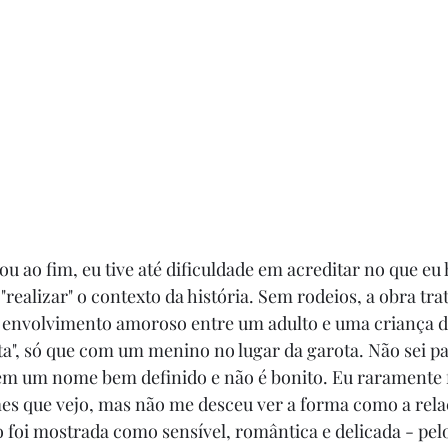
 ao fim, eu tive até dificuldade em acreditar no que eu h
ealizar" o contexto da história. Sem rodeios, a obra trat
envolvimento amoroso entre um adulto e uma criança de
ta", só que com um menino no lugar da garota. Não sei par
em um nome bem definido e não é bonito. Eu raramente f
mes que vejo, mas não me desceu ver a forma como a rela
o foi mostrada como sensível, romântica e delicada - pe