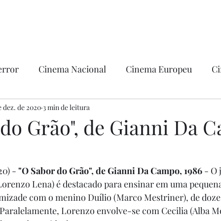
error
Cinema Nacional
Cinema Europeu
Ci
ntica
e dez. de 2020
Ficção
3 min de leitura
Hollywood
 do Grão", de Gianni Da 
0) - 
"O Sabor do Grão", de Gianni Da Campo, 1986
 - O
Lorenzo Lena) é destacado para ensinar em uma pequena
z amizade com o menino Duílio (Marco Mestriner), de doze 
 Paralelamente, Lorenzo envolve-se com Cecilia (Alba Mo