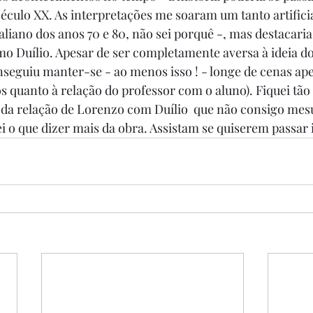
éculo XX. As interpretações me soaram um tanto artificia
iano dos anos 70 e 80, não sei porquê -, mas destacaria 
 Duílio. Apesar de ser completamente aversa à ideia do 
seguiu manter-se - ao menos isso ! - longe de cenas ape
os quanto à relação do professor com o aluno). Fiquei tã
a relação de Lorenzo com Duílio  que não consigo mesur
i o que dizer mais da obra. Assistam se quiserem passa