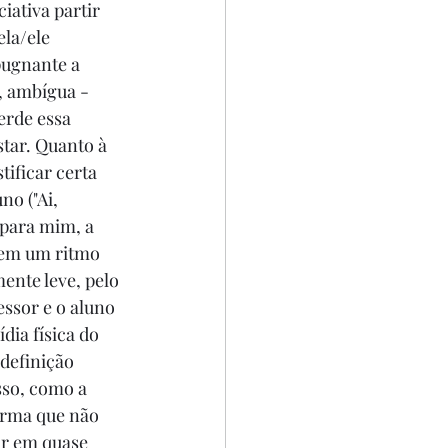
iativa partir 
ela/ele 
pugnante a 
, ambígua - 
erde essa 
tar. Quanto à 
ificar certa 
o ("Ai, 
 para mim, a 
 tem um ritmo 
ente leve, pelo 
ssor e o aluno 
dia física do 
definição 
sso, como a 
forma que não 
ar em quase 