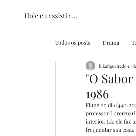
Hoje eu assisti a...
Todos os posts
Drama
T
Comédia
hikafigueiredo
Comédia Româ
16 d
"O Sabor
1986
Filme do dia (440/202
professor Lorenzo (
interior. Lá, ele fa
frequentar sua casa.