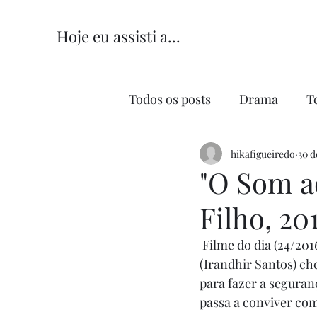
Hoje eu assisti a...
Todos os posts
Drama
T
Comédia
hikafigueiredo
Comédia Româ
30 d
"O Som a
Filho, 20
 Filme do dia (24/2016
(Irandhir Santos) ch
para fazer a seguran
passa a conviver com