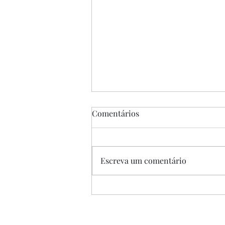
Comentários
Escreva um comentário
“A Única Saída”, de Park
Chan-wook, 2025