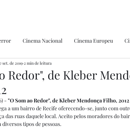
error
Cinema Nacional
Cinema Europeu
Ci
ntica
e set. de 2019
2 min de leitura
Ficção
Hollywood
o Redor", de Kleber Men
12
) - 
"O Som ao Redor", de Kleber Mendonça Filho, 2012
ega a um bairro de Recife oferecendo-se, junto com outr
ça das ruas daquele local. Aceito pelos moradores do bair
 diversos tipos de pessoas. 