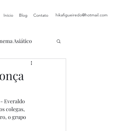
hikafigueiredo@hotmail.com
Início
Blog
Contato
nema Asiático
donça
 - Everaldo 
os colegas, 
ro, o grupo 