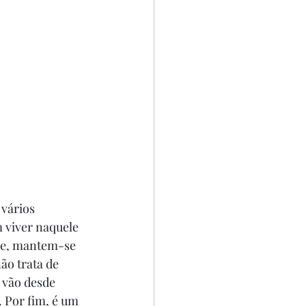
 vários 
 viver naquele 
-se, mantem-se 
o trata de 
 vão desde 
 Por fim, é um 