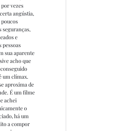
 por vezes 
certa angústia, 
 poucos 
s seguranças, 
eados e 
s pessoas 
em sua aparente 
sive acho que 
 conseguido 
é um clímax. 
se aproxima de 
de. É um filme 
e achei 
nicamente o 
ciado, há um 
uito a compor 