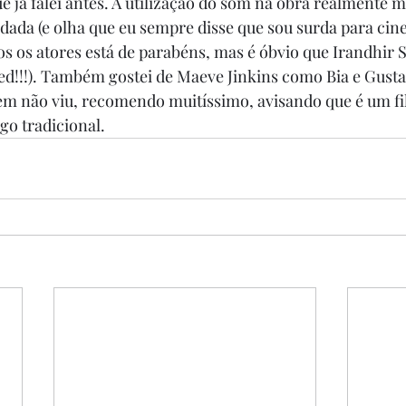
e já falei antes. A utilização do som na obra realmente 
dada (e olha que eu sempre disse que sou surda para cine
os os atores está de parabéns, mas é óbvio que Irandhir S
ted!!!). Também gostei de Maeve Jinkins como Bia e Gust
em não viu, recomendo muitíssimo, avisando que é um fil
go tradicional. 