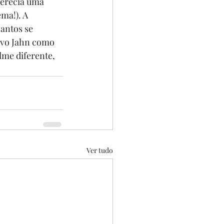
merecia uma 
ma!). A 
antos se 
avo Jahn como 
me diferente, 
Ver tudo