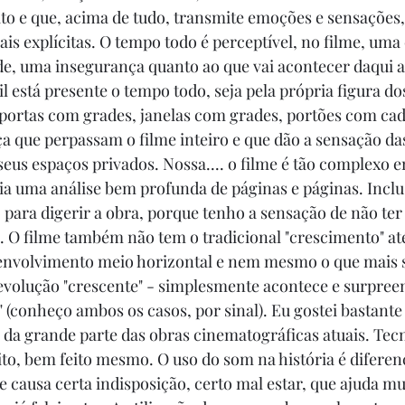
to e que, acima de tudo, transmite emoções e sensações,
ais explícitas. O tempo todo é perceptível, no filme, uma 
e, uma insegurança quanto ao que vai acontecer daqui a
l está presente o tempo todo, seja pela própria figura do
 portas com grades, janelas com grades, portões com cad
 que perpassam o filme inteiro e que dão a sensação da
seus espaços privados. Nossa.... o filme é tão complexo 
ia uma análise bem profunda de páginas e páginas. Inclu
para digerir a obra, porque tenho a sensação de não ter
s. O filme também não tem o tradicional "crescimento" at
envolvimento meio horizontal e nem mesmo o que mais 
volução "crescente" - simplesmente acontece e surpreen
 (conheço ambos os casos, por sinal). Eu gostei bastante 
 da grande parte das obras cinematográficas atuais. Tec
ito, bem feito mesmo. O uso do som na história é diferen
ue causa certa indisposição, certo mal estar, que ajuda m