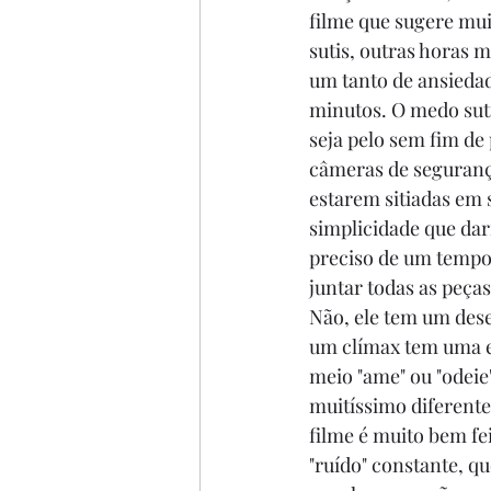
filme que sugere mui
sutis, outras horas m
um tanto de ansiedad
minutos. O medo suti
seja pelo sem fim de
câmeras de segurança
estarem sitiadas em 
simplicidade que dar
preciso de um tempo 
juntar todas as peça
Não, ele tem um des
um clímax tem uma e
meio "ame" ou "odeie"
muitíssimo diferente
filme é muito bem fe
"ruído" constante, q