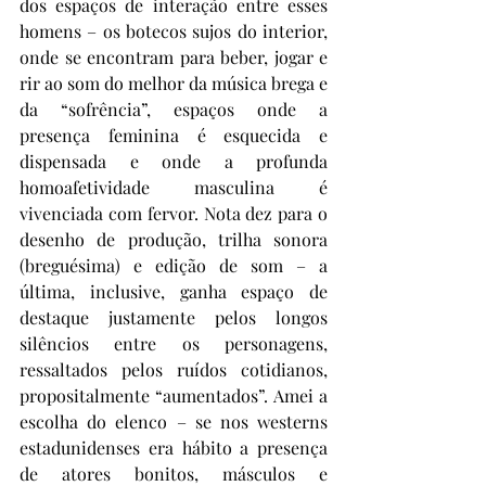
dos espaços de interação entre esses 
homens – os botecos sujos do interior, 
onde se encontram para beber, jogar e 
rir ao som do melhor da música brega e 
da “sofrência”, espaços onde a 
presença feminina é esquecida e 
dispensada e onde a profunda 
homoafetividade masculina é 
vivenciada com fervor. Nota dez para o 
desenho de produção, trilha sonora 
(breguésima) e edição de som – a 
última, inclusive, ganha espaço de 
destaque justamente pelos longos 
silêncios entre os personagens, 
ressaltados pelos ruídos cotidianos, 
propositalmente “aumentados”. Amei a 
escolha do elenco – se nos westerns 
estadunidenses era hábito a presença 
de atores bonitos, másculos e 