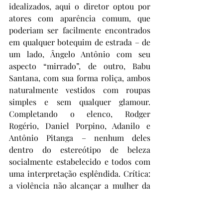
idealizados, aqui o diretor optou por 
atores com aparência comum, que 
poderiam ser facilmente encontrados 
em qualquer botequim de estrada – de 
um lado, Ângelo Antônio com seu 
aspecto “mirrado”, de outro, Babu 
Santana, com sua forma roliça, ambos 
naturalmente vestidos com roupas 
simples e sem qualquer glamour. 
Completando o elenco, Rodger 
Rogério, Daniel Porpino, Adanilo e 
Antônio Pitanga – nenhum deles 
dentro do estereótipo de beleza 
socialmente estabelecido e todos com 
uma interpretação esplêndida. Crítica: 
a violência não alcançar a mulher da 
disputa me pareceu conto da 
carochinha – sabemos que  o Brasil é 
um dos países com maior incidência de 