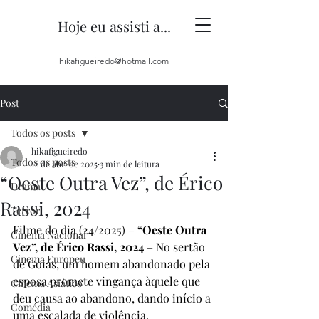
Hoje eu assisti a...
hikafigueiredo@hotmail.com
Post
Todos os posts
hikafigueiredo
Todos os posts
12 de abr. de 2025
3 min de leitura
“Oeste Outra Vez”, de Érico
Drama
Rassi, 2024
Terror
Filme do dia (24/2025) – 
“Oeste Outra 
Cinema Nacional
Vez”, de Érico Rassi, 2024
 – No sertão 
Cinema Europeu
de Goiás, um homem abandonado pela 
esposa promete vingança àquele que 
Cinema Asiático
deu causa ao abandono, dando início a 
Comédia
uma escalada de violência.