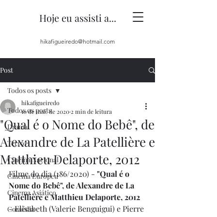
Hoje eu assisti a...
hikafigueiredo@hotmail.com
Post
Todos os posts
hikafigueiredo
Todos os posts
10 de mai. de 2020
2 min de leitura
"Qual é o Nome do Bebê", de
Drama
Alexandre de La Patellière e
Terror
Matthieu Delaporte, 2012
Cinema Nacional
Filme do dia (186/2020) - 
"Qual é o 
Cinema Europeu
Nome do Bebê", de Alexandre de La 
Cinema Asiático
Patellière e Matthieu Delaporte, 2012
- Elisabeth (Valerie Benguigui) e Pierre 
Comédia