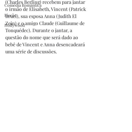
(Charles Berling) recebem para jantar 
Comédia Romântica
o irmão de Elisabeth, Vincent (Patrick 
Ficção
Bruel), sua esposa Anna (Judith El 
Zein) e o amigo Claude (Guillaume de 
Hollywood
Tonquédec). Durante o jantar, a 
questão do nome que será dado ao 
bebê de Vincent e Anna desencadeará 
uma série de discussões.