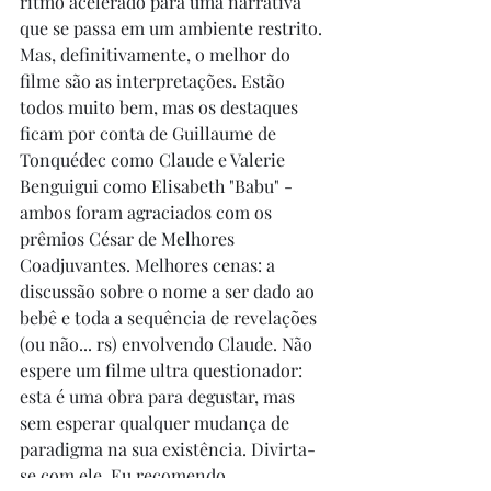
ritmo acelerado para uma narrativa 
que se passa em um ambiente restrito. 
Mas, definitivamente, o melhor do 
filme são as interpretações. Estão 
todos muito bem, mas os destaques 
ficam por conta de Guillaume de 
Tonquédec como Claude e Valerie 
Benguigui como Elisabeth "Babu" - 
ambos foram agraciados com os 
prêmios César de Melhores 
Coadjuvantes. Melhores cenas: a 
discussão sobre o nome a ser dado ao 
bebê e toda a sequência de revelações 
(ou não... rs) envolvendo Claude. Não 
espere um filme ultra questionador: 
esta é uma obra para degustar, mas 
sem esperar qualquer mudança de 
paradigma na sua existência. Divirta-
se com ele. Eu recomendo. 