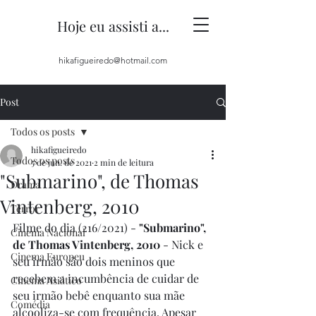
Hoje eu assisti a...
hikafigueiredo@hotmail.com
Post
Todos os posts
hikafigueiredo
Todos os posts
5 de jun. de 2021
2 min de leitura
"Submarino", de Thomas
Drama
Vintenberg, 2010
Terror
Filme do dia (216/2021) - 
"Submarino", 
Cinema Nacional
de Thomas Vintenberg, 2010
 - Nick e 
Cinema Europeu
seu irmão são dois meninos que 
recebem a incumbência de cuidar de 
Cinema Asiático
seu irmão bebê enquanto sua mãe 
Comédia
alcooliza-se com frequência. Apesar 