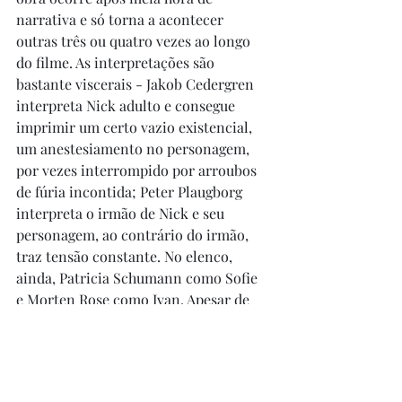
narrativa e só torna a acontecer 
outras três ou quatro vezes ao longo 
do filme. As interpretações são 
bastante viscerais - Jakob Cedergren 
interpreta Nick adulto e consegue 
imprimir um certo vazio existencial, 
um anestesiamento no personagem, 
por vezes interrompido por arroubos 
de fúria incontida; Peter Plaugborg 
interpreta o irmão de Nick e seu 
personagem, ao contrário do irmão, 
traz tensão constante. No elenco, 
ainda, Patricia Schumann como Sofie 
e Morten Rose como Ivan. Apesar de 
contundente, a obra ainda está longe 
do impacto de "Festa de Família" 
(1998), aproximando-se mais de "A 
Caça" (2012). É uma obra muito 