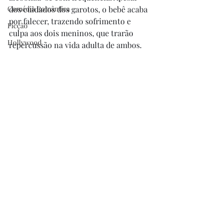
Comédia Romântica
dos cuidados dos garotos, o bebê acaba 
por falecer, trazendo sofrimento e 
Ficção
culpa aos dois meninos, que trarão 
Hollywood
repercussão na vida adulta de ambos.