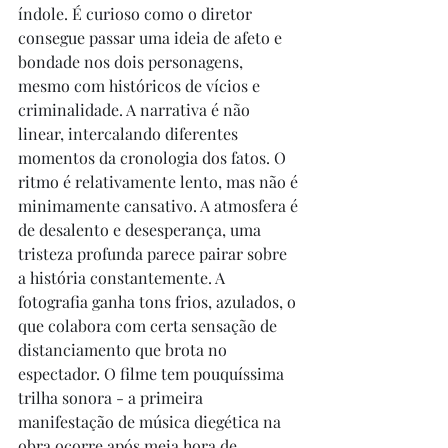
índole. É curioso como o diretor 
consegue passar uma ideia de afeto e 
bondade nos dois personagens, 
mesmo com históricos de vícios e 
criminalidade. A narrativa é não 
linear, intercalando diferentes 
momentos da cronologia dos fatos. O 
ritmo é relativamente lento, mas não é 
minimamente cansativo. A atmosfera é 
de desalento e desesperança, uma 
tristeza profunda parece pairar sobre 
a história constantemente. A 
fotografia ganha tons frios, azulados, o 
que colabora com certa sensação de 
distanciamento que brota no 
espectador. O filme tem pouquíssima 
trilha sonora - a primeira 
manifestação de música diegética na 
obra ocorre após meia hora de 