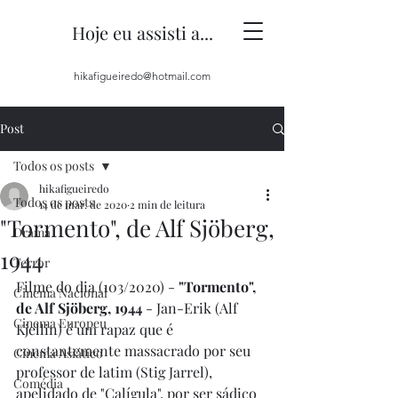
Hoje eu assisti a...
hikafigueiredo@hotmail.com
Post
Todos os posts
hikafigueiredo
Todos os posts
14 de mar. de 2020
2 min de leitura
"Tormento", de Alf Sjöberg,
Drama
1944
Terror
Filme do dia (103/2020) - 
"Tormento", 
Cinema Nacional
de Alf Sjöberg, 1944 
- Jan-Erik (Alf 
Cinema Europeu
Kjellin) é um rapaz que é 
constantemente massacrado por seu 
Cinema Asiático
professor de latim (Stig Jarrel), 
Comédia
apelidado de "Calígula", por ser sádico 