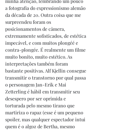
minha atenção, lembrando um pouco 
a fotografia do expressionismo alemão 
da década de 20. Outra coisa que me 
surpreendeu foram os 
posicionamentos de câmera, 
extremamente sofisticados, de estética 
impecável, e com muitos plongéé e 
contra-plongée. É realmente um filme 
muito bonito, muito estético. As 
interpretações também foram 
bastante positivas. Alf Kjellin consegue 
transmitir o transtorno por qual passa 
o personagem Jan-Erik e Mai 
Zetterling é hábil em transmitir seu 
desespero por ser oprimida e 
torturada pelo mesmo tirano que 
martiriza o rapaz (esse é um pequeno 
spoiler, mas qualquer espectador intui 
quem é o algoz de Bertha, mesmo 