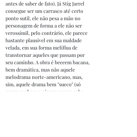
antes de saber de fato). Já Stig Jarrel 
consegue ser um carrasco até certo 
ponto sutil, ele não pesa a mão no 
personagem de forma a ele não ser 
verossímil, pelo contrário, ele parece 
bastante plausível em sua maldade 
velada, em sua forma melíflua de 
transtornar aqueles que passam por 
seu caminho. A obra é beeeem bacana, 
bem dramática, mas não aquele 
melodrama norte-americano, mas, 
sim, aquele drama bem "sueco" (só 
quem conhece o cinema sueco sabe 
como eles conseguem transmitir a 
sobriedade e os reais problemas 
humanos!!!). O filme foi agraciado com 
a Palma de Ouro em Cannes em 1946. 
Recomendo fácil.