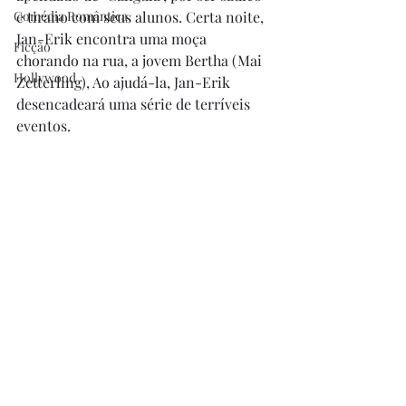
Comédia Romântica
e tirano com seus alunos. Certa noite, 
Jan-Erik encontra uma moça 
Ficção
chorando na rua, a jovem Bertha (Mai 
Hollywood
Zetterling), Ao ajudá-la, Jan-Erik 
desencadeará uma série de terríveis 
eventos.