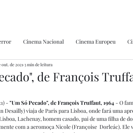
error
Cinema Nacional
Cinema Europeu
Ci
ntica
e out. de 2021
3 min de leitura
Ficção
Hollywood
cado", de François Truffa
1) - 
"Um Só Pecado", de François Truffaut, 1964
 - O fam
n Desailly) viaja de Paris para Lisboa, onde fará uma ap
 Lisboa, Lachenay, homem casado, pai de uma filha de do
nte com a aeromoça Nicole (Françoise  Dorleác). Ele vo