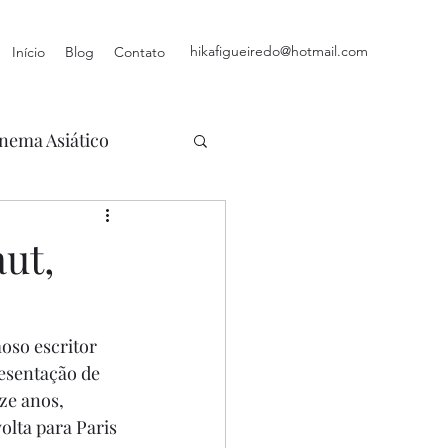
hikafigueiredo@hotmail.com
Início
Blog
Contato
nema Asiático
ut,
oso escritor 
resentação de 
ze anos, 
lta para Paris 