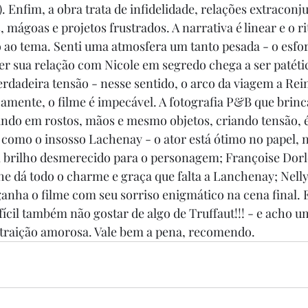
). Enfim, a obra trata de infidelidade, relações extraconju
mágoas e projetos frustrados. A narrativa é linear e o ri
ao tema. Senti uma atmosfera um tanto pesada - o esfor
 sua relação com Nicole em segredo chega a ser patético
adeira tensão - nesse sentido, o arco da viagem a Reim
camente, o filme é impecável. A fotografia P&B que brinc
ando em rostos, mãos e mesmo objetos, criando tensão, é 
y como o insosso Lachenay - o ator está ótimo no papel, 
rilho desmerecido para o personagem; Françoise Dorleá
lhe dá todo o charme e graça que falta a Lanchenay; Nelly
ganha o filme com seu sorriso enigmático na cena final. E
fícil também não gostar de algo de Truffaut!!! - e acho 
 traição amorosa. Vale bem a pena, recomendo.