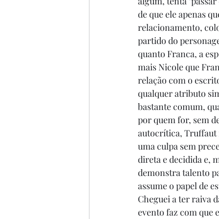
algum, tenta "passar
de que ele apenas qu
relacionamento, coloc
partido do personage
quanto Franca, a esp
mais Nicole que Fran
relação com o escri
qualquer atributo si
bastante comum, quas
por quem for, sem de
autocrítica, Truffau
uma culpa sem prece
direta e decidida e,
demonstra talento pa
assume o papel de es
Cheguei a ter raiva
evento faz com que e