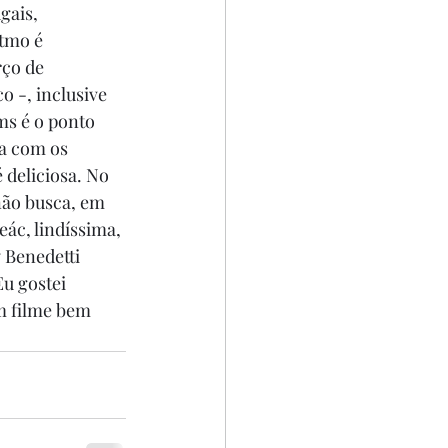
gais, 
tmo é 
ço de 
 -, inclusive 
s é o ponto 
a com os 
deliciosa. No 
não busca, em 
c, lindíssima, 
 Benedetti 
u gostei 
um filme bem 