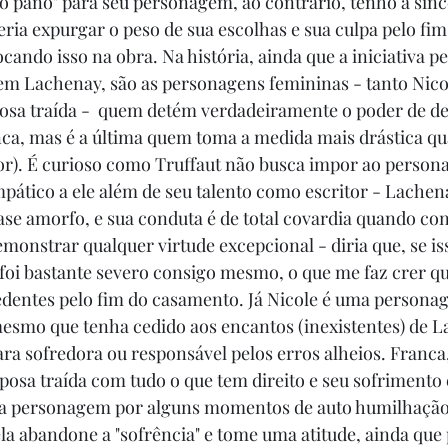
 o pano" para seu personagem, ao contrário, tenho a sin
eria expurgar o peso de sua escolhas e sua culpa pelo fim
ando isso na obra. Na história, ainda que a iniciativa pe
m Lachenay, são as personagens femininas - tanto Nicol
osa traída -  quem detém verdadeiramente o poder de dec
ca, mas é a última quem toma a medida mais drástica qu
tor). É curioso como Truffaut não busca impor ao perso
mpático a ele além de seu talento como escritor - Lachen
e amorfo, e sua conduta é de total covardia quando con
monstrar qualquer virtude excepcional - diria que, se is
t foi bastante severo consigo mesmo, o que me faz crer qu
dentes pelo fim do casamento. Já Nicole é uma persona
 mesmo que tenha cedido aos encantos (inexistentes) de L
ra sofredora ou responsável pelos erros alheios. Franca,
posa traída com tudo o que tem direito e seu sofrimento é
 da personagem por alguns momentos de auto humilhaçã
la abandone a "sofrência" e tome uma atitude, ainda que