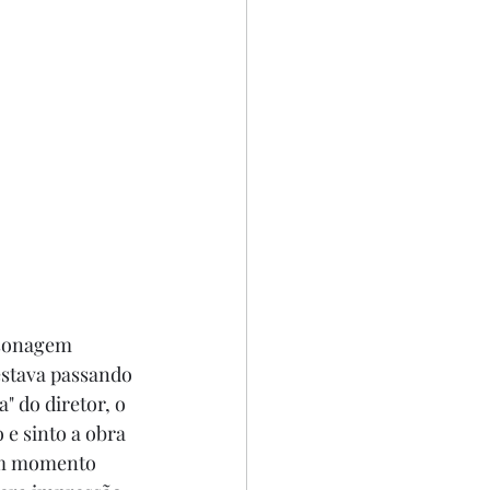
rsonagem 
estava passando 
 do diretor, o 
 e sinto a obra 
em momento 