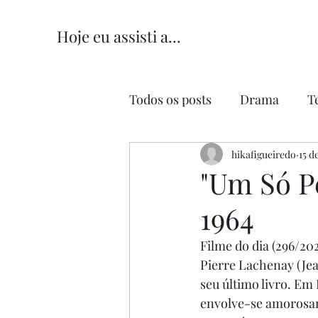
Hoje eu assisti a...
Todos os posts
Drama
T
Comédia
hikafigueiredo
Comédia Româ
15 d
"Um Só Pe
1964
Filme do dia (296/202
Pierre Lachenay (Jea
seu último livro. Em
envolve-se amorosame