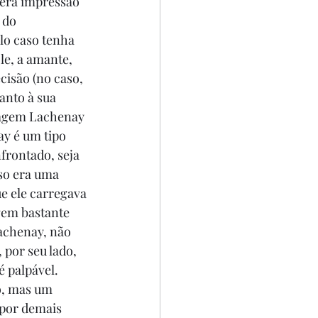
cera impressão 
 do 
lo caso tenha 
e, a amante, 
isão (no caso, 
anto à sua 
nagem Lachenay 
ay é um tipo 
frontado, seja 
so era uma 
e ele carregava 
gem bastante 
achenay, não 
 por seu lado, 
 palpável. 
o, mas um 
 por demais 