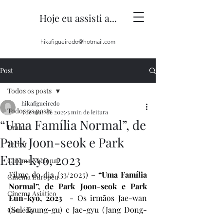
Hoje eu assisti a...
hikafigueiredo@hotmail.com
Post
Todos os posts
hikafigueiredo
Todos os posts
3 de mai. de 2025
3 min de leitura
“Uma Família Normal”, de
Drama
Park Joon-seok e Park
Terror
Eun-kyo, 2023
Cinema Nacional
Filme do dia (33/2025) – 
“Uma Família 
Cinema Europeu
Normal”, de Park Joon-seok e Park 
Cinema Asiático
Eun-kyo, 2023 
 - Os irmãos Jae-wan 
(Sol Kyung-gu) e Jae-gyu (Jang Dong-
Comédia