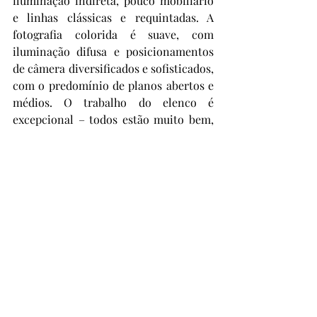
iluminação indireta, pouco mobiliário 
e linhas clássicas e requintadas. A 
fotografia colorida é suave, com 
iluminação difusa e posicionamentos 
de câmera diversificados e sofisticados, 
com o predomínio de planos abertos e 
médios. O trabalho do elenco é 
excepcional – todos estão muito bem, 
demonstram a complexidade de seus 
personagens e seus conflitos internos. 
Destaque para a cena do 
atropelamento inicial, a qual 
acarretará uma série de 
consequências; para a cena do 
acidente com o cervo, que leva ao 
estilhaçamento do vidro, pura alegoria 
do que ocorre com os personagens; a 
cena do diálogo entre as esposas no 
segundo jantar – bate-bola perfeito, 