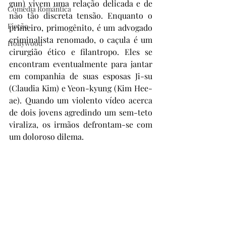
gun) vivem uma relação delicada e de 
Comédia Romântica
não tão discreta tensão. Enquanto o 
Ficção
primeiro, primogênito, é um advogado 
criminalista renomado, o caçula é um 
Hollywood
cirurgião ético e filantropo. Eles se 
encontram eventualmente para jantar 
em companhia de suas esposas Ji-su 
(Claudia Kim) e Yeon-kyung (Kim Hee-
ae). Quando um violento vídeo acerca 
de dois jovens agredindo um sem-teto 
viraliza, os irmãos defrontam-se com 
um doloroso dilema.