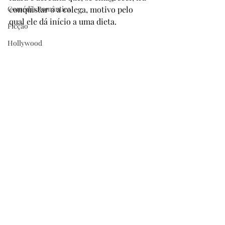
Comédia Romântica
conquistar o a colega, motivo pelo 
qual ele dá início a uma dieta.
Ficção
Hollywood