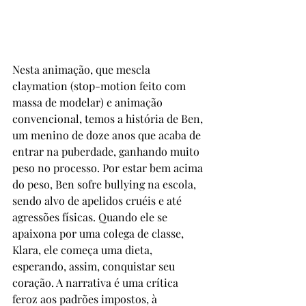
Nesta animação, que mescla 
claymation (stop-motion feito com 
massa de modelar) e animação 
convencional, temos a história de Ben, 
um menino de doze anos que acaba de 
entrar na puberdade, ganhando muito 
peso no processo. Por estar bem acima 
do peso, Ben sofre bullying na escola, 
sendo alvo de apelidos cruéis e até 
agressões físicas. Quando ele se 
apaixona por uma colega de classe, 
Klara, ele começa uma dieta, 
esperando, assim, conquistar seu 
coração. A narrativa é uma crítica 
feroz aos padrões impostos, à 