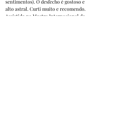
sentimentos). O desfecho é gostoso e 
alto astral. Curti muito e recomendo. 
Assistido na Mostra Internacional de 
Cinema de São Paulo.
Posts recentes
Ver tudo