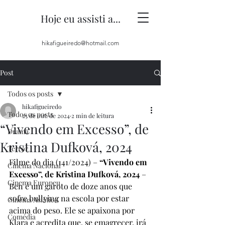
Hoje eu assisti a...
hikafigueiredo@hotmail.com
Post
Todos os posts
hikafigueiredo
Todos os posts
25 de out. de 2024
2 min de leitura
“Vivendo em Excesso”, de
Drama
Kristina Dufková, 2024
Terror
Filme do dia (141/2024) – 
“Vivendo em 
Cinema Nacional
Excesso”, de Kristina Dufková, 2024
 – 
Cinema Europeu
Ben é um garoto de doze anos que 
sofre bullying na escola por estar 
Cinema Asiático
acima do peso. Ele se apaixona por 
Comédia
Klara e acredita que, se emagrecer, irá 