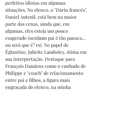
perfeitos idiotas em algumas 
situações. No elenco, o "Dárin francês", 
Daniel Auteuil, está bem na maior 
parte das cenas, ainda que, em 
algumas, eles esteja um pouco 
exagerado (nenhum pai é tão panaca... 
ou será que é? rs). No papel de 
Églantine, Juliette Lamboley, ótima em 
sua interpretação. Destaque para 
François Damiens como o cunhado de 
Philippe e "coach" de relacionamento 
entre pai e filhos, a figura mais 
engraçada do elenco, na minha 
opinião. O filme é bobinho, mas 
simpático. Não é obra para gargalhar, 
mas dá para sorrir com ela. Bom para 
alguns pais ausentes assistirem - 
quem sabe coloca esses pais para 
pensar, né?