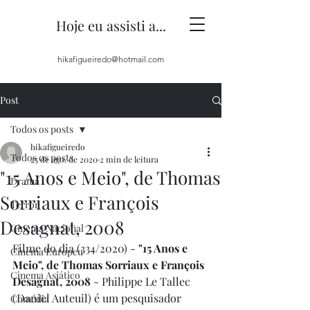
Hoje eu assisti a...
hikafigueiredo@hotmail.com
Post
Todos os posts
hikafigueiredo
Todos os posts
25 de ago. de 2020
2 min de leitura
"15 Anos e Meio", de Thomas
Drama
Sorriaux e François
Terror
Desagnat, 2008
Cinema Nacional
Filme do dia (334/2020) - 
"15 Anos e 
Cinema Europeu
Meio", de Thomas Sorriaux e François 
Cinema Asiático
Desagnat, 2008
 - Philippe Le Tallec 
(Daniel Auteuil) é um pesquisador 
Comédia