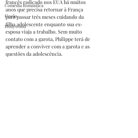
francês radicado nos EUA há muitos 
Comédia Romântica
anos que precisa retornar à França 
Ficção
para passar três meses cuidando da 
filha adolescente enquanto sua ex-
Hollywood
esposa viaja a trabalho. Sem muito 
contato com a garota, Philippe terá de 
aprender a conviver com a garota e as 
questões da adolescência.