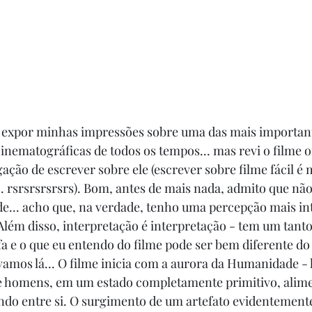
ta expor minhas impressões sobre uma das mais important
inematográficas de todos os tempos... mas revi o filme 
ção de escrever sobre ele (escrever sobre filme fácil é m
l... rsrsrsrsrsrs). Bom, antes de mais nada, admito que n
ade... acho que, na verdade, tenho uma percepção mais int
 Além disso, interpretação é interpretação - tem um tanto
fa e o que eu entendo do filme pode ser bem diferente do
vamos lá... O filme inicia com a aurora da Humanidade -
 homens, em um estado completamente primitivo, alim
ndo entre si. O surgimento de um artefato evidentemente