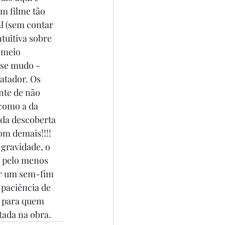
m filme tão 
al (sem contar 
uitiva sobre 
 meio 
ase mudo - 
atador. Os 
nte de não 
como a da 
 da descoberta 
om demais!!!! 
gravidade, o 
u pelo menos 
ar um sem-fim 
 paciência de 
o para quem 
tada na obra. 