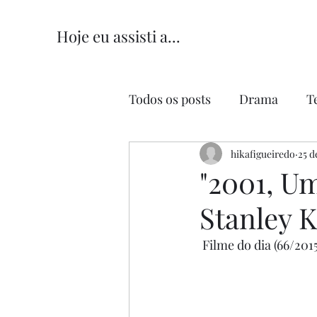
Hoje eu assisti a...
Todos os posts
Drama
T
Comédia
hikafigueiredo
Comédia Româ
25 d
"2001, Um
Stanley K
 Filme do dia (66/2015