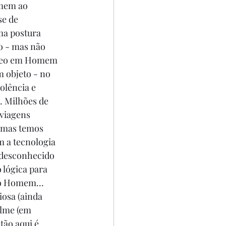
mem ao 
e de 
a postura 
o - mas não 
ídeo em Homem 
 objeto - no 
olência e 
. Milhões de 
viagens 
. mas temos 
 a tecnologia 
 desconhecido 
 lógica para 
o Homem... 
osa (ainda 
ilme (em 
tão aqui é 