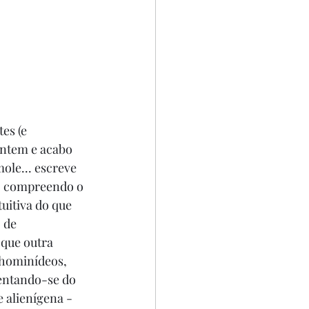
es (e 
ontem e acabo 
ole... escreve 
ão compreendo o 
uitiva do que 
 de 
 que outra 
 hominídeos, 
entando-se do 
 alienígena - 