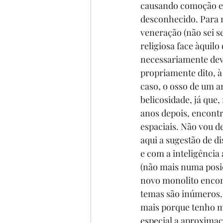
causando comoção e
desconhecido. Para m
veneração (não sei 
religiosa face àqui
necessariamente dev
propriamente dito, à
caso, o osso de um a
belicosidade, já que
anos depois, encont
espaciais. Não vou de
aqui a sugestão de d
e com a inteligência
(não mais numa posiç
novo monolito encon
temas são inúmeros..
mais porque tenho ma
especial a aproximaçã