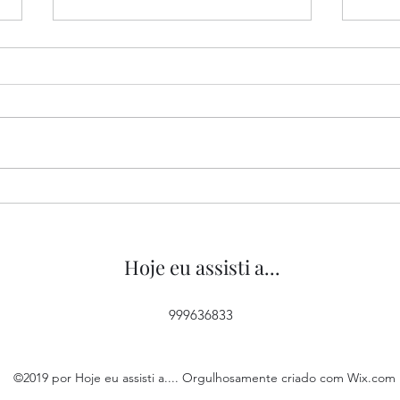
“Tipos de Gentileza”, de
“O M
Yorgos Lanthimos, 2024
2022
Hoje eu assisti a...
999636833
©2019 por Hoje eu assisti a.... Orgulhosamente criado com Wix.com