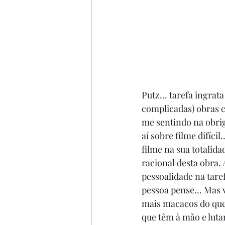
Putz... tarefa ingra
complicadas) obras c
me sentindo na obriga
aí sobre filme difíci
filme na sua totalid
racional desta obra.
pessoalidade na tare
pessoa pense... Mas 
mais macacos do que
que têm à mão e luta