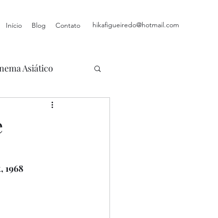
hikafigueiredo@hotmail.com
Início
Blog
Contato
nema Asiático
e
, 1968