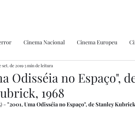
error
Cinema Nacional
Cinema Europeu
Ci
ntica
e set. de 2019
3 min de leitura
Ficção
Hollywood
a Odisséia no Espaço", d
ubrick, 1968
) - 
"2001, Uma Odisséia no Espaço", de Stanley Kubrick