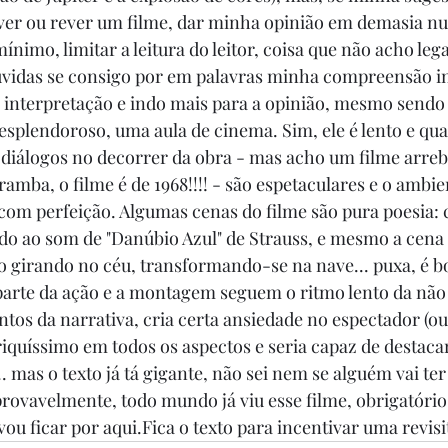
ver ou rever um filme, dar minha opinião em demasia nu
mínimo, limitar a leitura do leitor, coisa que não acho leg
vidas se consigo por em palavras minha compreensão int
da interpretação e indo mais para a opinião, mesmo sendo
 esplendoroso, uma aula de cinema. Sim, ele é lento e qu
diálogos no decorrer da obra - mas acho um filme arreb
aramba, o filme é de 1968!!!! - são espetaculares e o ambie
 com perfeição. Algumas cenas do filme são pura poesia: 
ndo ao som de "Danúbio Azul" de Strauss, e mesmo a cena
o girando no céu, transformando-se na nave... puxa, é b
arte da ação e a montagem seguem o ritmo lento da não 
os da narrativa, cria certa ansiedade no espectador (o
riquíssimo em todos os aspectos e seria capaz de destac
 mas o texto já tá gigante, não sei nem se alguém vai ter
 provavelmente, todo mundo já viu esse filme, obrigatóri
ou ficar por aqui.Fica o texto para incentivar uma revisi