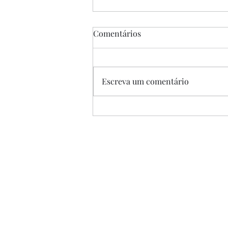
Comentários
Escreva um comentário
“A Única Saída”, de Park
Chan-wook, 2025