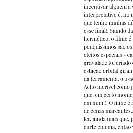
incentivar alguém a 
interpretativo é, no 
que tenho minhas dú
esse final). Saindo 
hermético, o filme é
pouquíssimos são os 
efeitos especiais - c
gravidade foi criado
estação orbital gira
da ferramenta, o oss
Acho incrível como p
que, em certo moment
em mim!). O filme é 
de cenas marcantes...
ler, ainda mais que,
curte cinema, então v