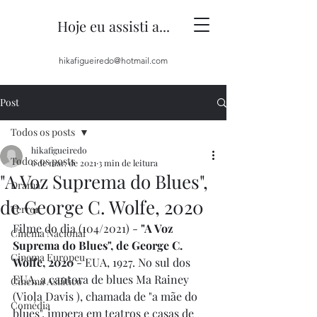
Hoje eu assisti a...
hikafigueiredo@hotmail.com
Post
Todos os posts
hikafigueiredo
Todos os posts
6 de mar. de 2021
3 min de leitura
"A Voz Suprema do Blues",
Drama
de George C. Wolfe, 2020
Terror
Filme do dia (104/2021) - 
"A Voz 
Cinema Nacional
Suprema do Blues", de George C. 
Cinema Europeu
Wolfe, 2020
 - EUA, 1927. No sul dos 
EUA, a cantora de blues Ma Rainey 
Cinema Asiático
(Viola Davis ), chamada de "a mãe do 
Comédia
blues", impera em teatros e casas de 