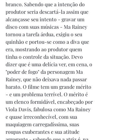
branco. Sabendo que a intenção do 
produtor seria descartá-la assim que 
alcançasse seu intento - gravar um 
disco com suas músicas - Ma Rainey 
tornou a tarefa árdua, exigiu o seu 
quinhão e portou-se como a diva que 
era, mostrando ao produtor quem 
tinha o controle da situação. Devo 
dizer que é uma delícia ver, em cena, o 
"poder de fogo" da personagem Ma 
Rainey, que não deixava nada passar 
barato. O filme tem um grande mérito 
- e um problema terrível. O mérito é 
um elenco formidável, encabeçado por 
Viola Davis, fabulosa como Ma Rainey 
e quase irreconhecível, com sua 
maquiagem carregadíssima, suas 
roupas exuberantes e sua atitude 
arrogante - sabendo que a atriz é, na 