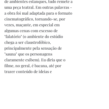
de ambientes estanques, tudo remete a 
uma peça teatral. Em outras palavras - 
a obra foi mal adaptada para o formato 
cinematográfico, tornando-se, por 
vezes, maçante, em especial em 
algumas cenas com excesso de 
"falatório" (o ambiente do estúdio 
chega a ser claustrofóbico, 
principalmente pela sensação de 
"sauna" que os personagens 
claramente exibem). Eu diria que o 
filme, no geral, é bacana, até por 
trazer conteúdo de ideias e 
informações, mas, em alguns 
momentos, fiquei com um sono doido. 
Destaque para todas as cenas da 
personagem Ma Rainey cantando, para 
a já mencionada cena da lembrança de 
Levee e para a cena final do sapato. 