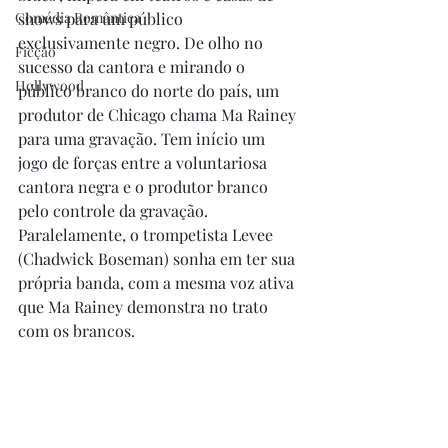
Comédia Romântica
shows para um público 
exclusivamente negro. De olho no 
Ficção
sucesso da cantora e mirando o 
Hollywood
público branco do norte do país, um 
produtor de Chicago chama Ma Rainey 
para uma gravação. Tem início um 
jogo de forças entre a voluntariosa 
cantora negra e o produtor branco 
pelo controle da gravação. 
Paralelamente, o trompetista Levee 
(Chadwick Boseman) sonha em ter sua 
própria banda, com a mesma voz ativa 
que Ma Rainey demonstra no trato 
com os brancos.