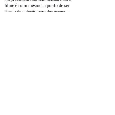
filme é ruim mesmo, a ponto de ser 
tirado da coleção para dar espaço a 
algo melhor. Não percam seu tempo.
Posts recentes
Ver tudo