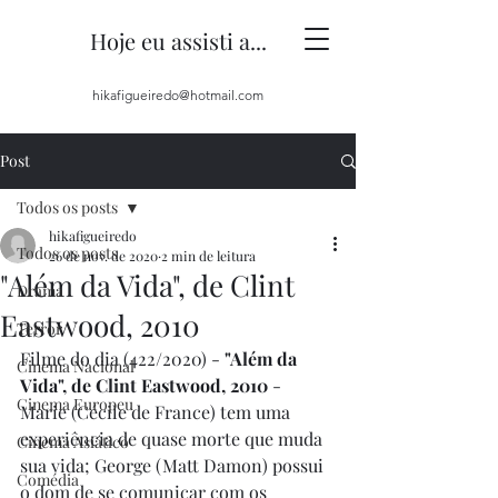
Hoje eu assisti a...
hikafigueiredo@hotmail.com
Post
Todos os posts
hikafigueiredo
Todos os posts
26 de nov. de 2020
2 min de leitura
"Além da Vida", de Clint
Drama
Eastwood, 2010
Terror
Filme do dia (422/2020) - 
"Além da 
Cinema Nacional
Vida", de Clint Eastwood, 2010
 - 
Cinema Europeu
Marie (Cécile de France) tem uma 
experiência de quase morte que muda 
Cinema Asiático
sua vida; George (Matt Damon) possui 
Comédia
o dom de se comunicar com os 