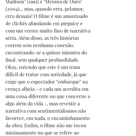
Madison" (1995) e "Menina de Ouro" 
(2004)... mas, quando erra, pelamor, 
erra demais! O filme é um amontoado 
de clichês afundando em pieguice e 
com um verniz muito fino de narrativa 
séria. Além disso, as três histórias 
correm sem nenhuma conexão, 
encontrando-se a quinze minutos do 
final, sem qualquer profundidade. 
Okay, entendo que este é um tema 
difícil de tratar com seriedade, já que 
exige que o espectador "embarque" na 
crença alheia - e cada um acredita em 
uma coisa diferente no que concerne a 
algo além da vida -, mas revestir a 
narrativa com sentimentalismos não 
favorece, em nada, o encaminhamento 
da obra. Enfim, o filme não me tocou 
minimamente no que se refere ao 