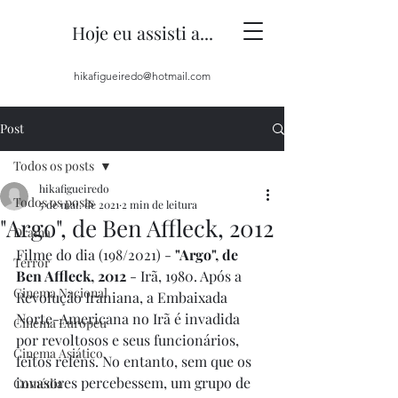
Hoje eu assisti a...
hikafigueiredo@hotmail.com
Post
Todos os posts
hikafigueiredo
Todos os posts
5 de mai. de 2021
2 min de leitura
"Argo", de Ben Affleck, 2012
Drama
Filme do dia (198/2021) - 
"Argo", de 
Terror
Ben Affleck, 2012
 - Irã, 1980. Após a 
Cinema Nacional
Revolução Iraniana, a Embaixada 
Norte-Americana no Irã é invadida 
Cinema Europeu
por revoltosos e seus funcionários, 
Cinema Asiático
feitos reféns. No entanto, sem que os 
invasores percebessem, um grupo de 
Comédia