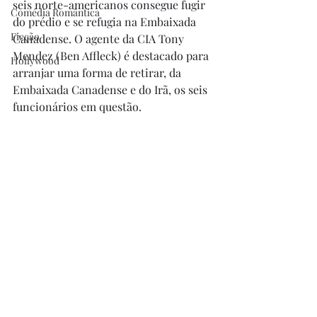
seis norte-americanos consegue fugir 
Comédia Romântica
do prédio e se refugia na Embaixada 
Ficção
Canadense. O agente da CIA Tony 
Mendez (Ben Affleck) é destacado para 
Hollywood
arranjar uma forma de retirar, da 
Embaixada Canadense e do Irã, os seis 
funcionários em questão.