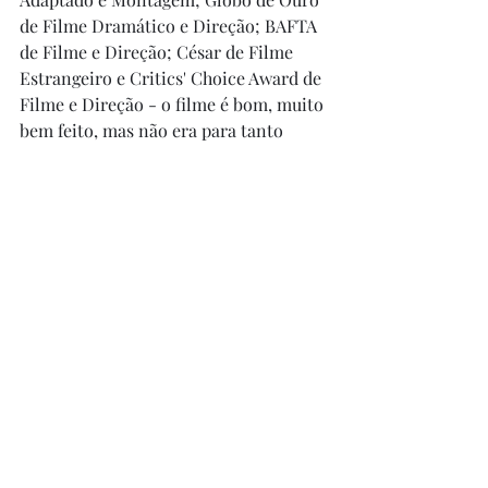
de Filme Dramático e Direção; BAFTA 
de Filme e Direção; César de Filme 
Estrangeiro e Critics' Choice Award de 
Filme e Direção - o filme é bom, muito 
bem feito, mas não era para tanto 
também. Acho que até vale conhecer, 
mas não minto que meus olhos 
brilhem quando eu o assisto.
Posts recentes
Ver tudo