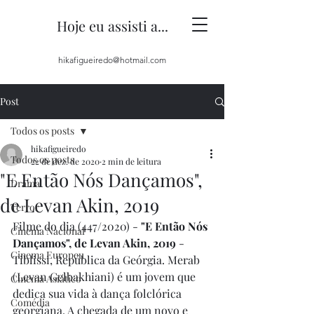
Hoje eu assisti a...
hikafigueiredo@hotmail.com
Post
Todos os posts
hikafigueiredo
Todos os posts
22 de dez. de 2020
2 min de leitura
"E Então Nós Dançamos",
Drama
de Levan Akin, 2019
Terror
Filme do dia (447/2020) -
 "E Então Nós 
Cinema Nacional
Dançamos", de Levan Akin, 2019
 - 
Cinema Europeu
Tiblissi, República da Geórgia. Merab 
(Levan Gelbakhiani) é um jovem que 
Cinema Asiático
dedica sua vida à dança folclórica 
Comédia
georgiana. A chegada de um novo e 