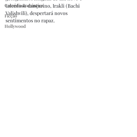
Comédia Romântica
talentoso dançarino, Irakli (Bachi 
Valishvili), despertará novos 
Ficção
sentimentos no rapaz.
Hollywood