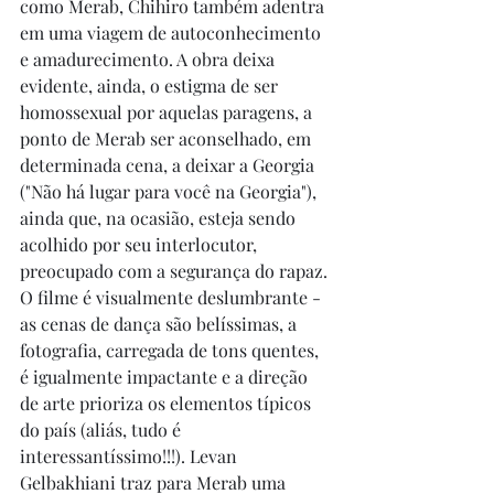
como Merab, Chihiro também adentra 
em uma viagem de autoconhecimento 
e amadurecimento. A obra deixa 
evidente, ainda, o estigma de ser 
homossexual por aquelas paragens, a 
ponto de Merab ser aconselhado, em 
determinada cena, a deixar a Georgia 
("Não há lugar para você na Georgia"), 
ainda que, na ocasião, esteja sendo 
acolhido por seu interlocutor, 
preocupado com a segurança do rapaz. 
O filme é visualmente deslumbrante - 
as cenas de dança são belíssimas, a 
fotografia, carregada de tons quentes, 
é igualmente impactante e a direção 
de arte prioriza os elementos típicos 
do país (aliás, tudo é 
interessantíssimo!!!). Levan 
Gelbakhiani traz para Merab uma 