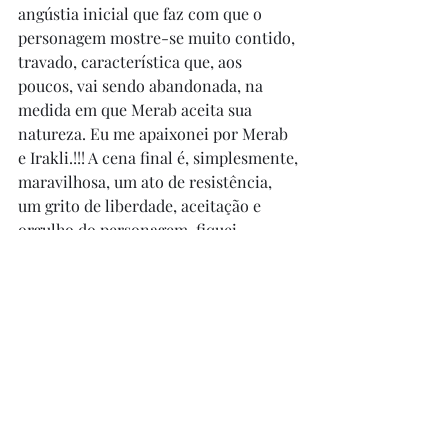
angústia inicial que faz com que o 
personagem mostre-se muito contido, 
travado, característica que, aos 
poucos, vai sendo abandonada, na 
medida em que Merab aceita sua 
natureza. Eu me apaixonei por Merab 
e Irakli.!!! A cena final é, simplesmente, 
maravilhosa, um ato de resistência, 
um grito de liberdade, aceitação e 
orgulho do personagem, fiquei 
arrepiada e tocada.  O filme me 
emocionou profundamente e me 
prendeu desde os primeiros minutos. 
Recomendo demais!