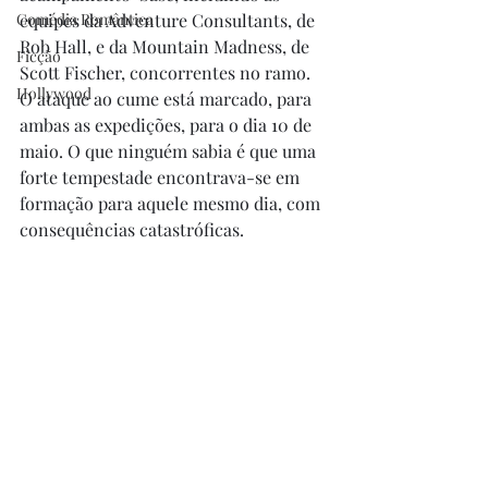
Comédia Romântica
equipes da Adventure Consultants, de 
Rob Hall, e da Mountain Madness, de 
Ficção
Scott Fischer, concorrentes no ramo. 
Hollywood
O ataque ao cume está marcado, para 
ambas as expedições, para o dia 10 de 
maio. O que ninguém sabia é que uma 
forte tempestade encontrava-se em 
formação para aquele mesmo dia, com 
consequências catastróficas. 