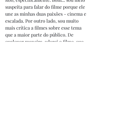
suspeita para falar do filme porque ele 
une as minhas duas paixões - cinema e 
escalada. Por outro lado, sou muito 
mais crítica a filmes sobre esse tema 
que a maior parte do público. De 
qualquer maneira, adorei o filme, que 
me prendeu do começo ao fim, mesmo 
sabendo o desenlace da história. 
Recomendo!
PS - para quem gosta deste tema, 
aconselho a ficção "No Coração da 
Montanha", de Wener Herzog, e o curta 
metragem documental "Evereste", em 
IMAX, filmado no ano da tragédia por 
uma equipe que vivenciou os 
acontecimentos. 