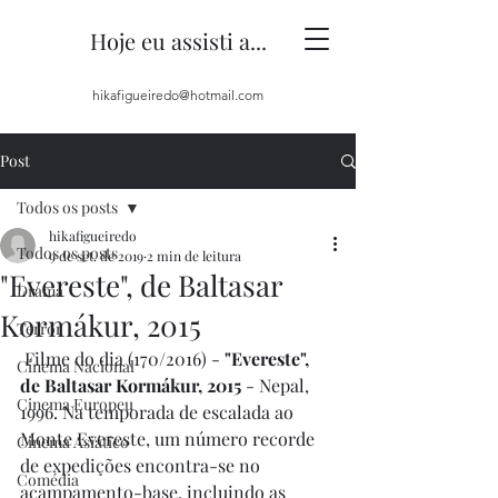
Hoje eu assisti a...
hikafigueiredo@hotmail.com
Post
Todos os posts
hikafigueiredo
Todos os posts
9 de set. de 2019
2 min de leitura
"Evereste", de Baltasar
Drama
Kormákur, 2015
Terror
 Filme do dia (170/2016) - 
"Evereste", 
Cinema Nacional
de Baltasar Kormákur, 2015
 - Nepal, 
Cinema Europeu
1996. Na temporada de escalada ao 
Monte Evereste, um número recorde 
Cinema Asiático
de expedições encontra-se no 
Comédia
acampamento-base, incluindo as 