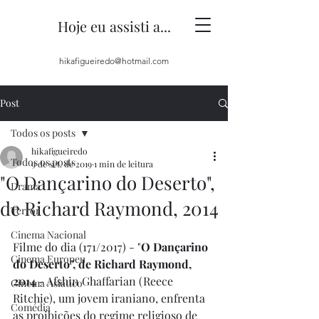
Hoje eu assisti a...
hikafigueiredo@hotmail.com
Post
Todos os posts
hikafigueiredo
Todos os posts
9 de set. de 2019
1 min de leitura
"O Dançarino do Deserto",
Drama
de Richard Raymond, 2014
Terror
Cinema Nacional
Filme do dia (171/2017) - "
O Dançarino 
Cinema Europeu
do Deserto", de Richard Raymond, 
2014
 - Afshin Ghaffarian (Reece 
Cinema Asiático
Ritchie), um jovem iraniano, enfrenta 
Comédia
as proibições do regime religioso de 