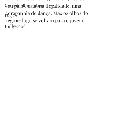
Comédia Romântica
seu país e cria, na ilegalidade, uma 
companhia de dança. Mas os olhos do 
Ficção
regime logo se voltam para o jovem.
Hollywood