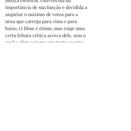
justiça eleitoral, convencida da 
importância de sua função e decidida a 
angariar o máximo de votos para a 
urna que carrega para cima e para 
baixo. O filme é ótimo, mas exige uma 
certa leitura crítica acerca dele, sem o 
qual a obra se torna um tanto quanto 
árida. Quem gosta de cinema iraniano, 
acredito que curta; quem não está 
acostumado à cinematografia daquele 
país, aconselho a começar a conhecê-
la por outras obras (sugeriria, 
inclusive, começar com o diretor 
Asghar Farhadi, passando depois para 
Majidi Majidi, Jafar Panahi, Abbas 
Kiarostami e Mohsen e Samira 
Makhmalbaf, nessa ordem... rs).