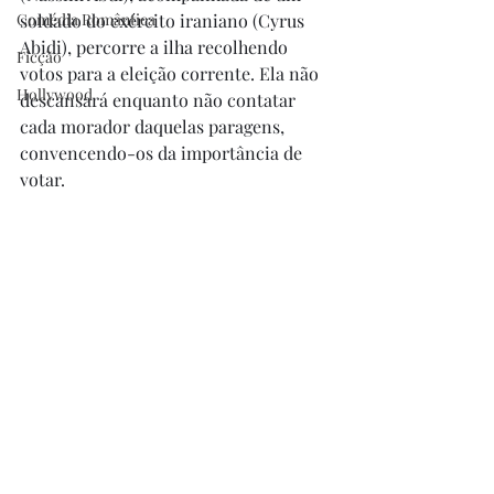
Comédia Romântica
soldado do exército iraniano (Cyrus 
Abidi), percorre a ilha recolhendo 
Ficção
votos para a eleição corrente. Ela não 
Hollywood
descansará enquanto não contatar 
cada morador daquelas paragens, 
convencendo-os da importância de 
votar. 