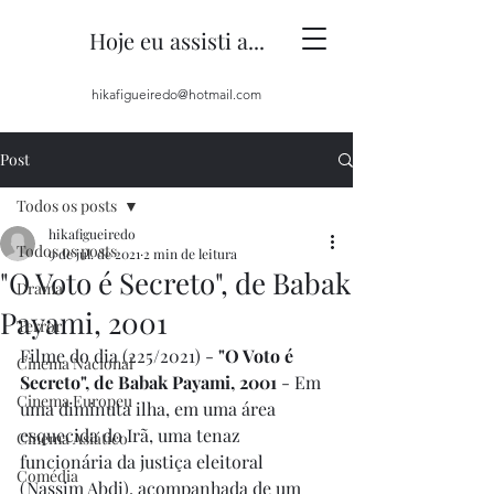
Hoje eu assisti a...
hikafigueiredo@hotmail.com
Post
Todos os posts
hikafigueiredo
Todos os posts
9 de jul. de 2021
2 min de leitura
"O Voto é Secreto", de Babak
Drama
Payami, 2001
Terror
Filme do dia (225/2021) - 
"O Voto é 
Cinema Nacional
Secreto", de Babak Payami, 2001
 - Em 
Cinema Europeu
uma diminuta ilha, em uma área 
esquecida do Irã, uma tenaz 
Cinema Asiático
funcionária da justiça eleitoral 
Comédia
(Nassim Abdi), acompanhada de um 