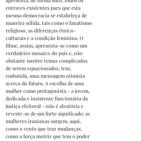
apresenta, de forma sutil, todos os 
entraves existentes para que esta 
mesma democracia se estabeleça de 
maneira sólida, tais como o fanatismo 
religioso, as diferenças étnico-
culturais e a condição feminina. O 
filme, assim, apresenta-se como um 
verdadeiro mosaico do país e, não 
obstante mostre temas complicados 
de serem equacionados, traz, 
embutida, uma mensagem otimista 
acerca do futuro. A escolha de uma 
mulher como protagonista - a jovem, 
dedicada e insistente funcionária da 
justiça eleitoral - não é aleatória e 
reveste-se de um forte significado: as 
mulheres iranianas surgem, aqui, 
como o vento que traz mudanças, 
como a força motriz que tem o poder 