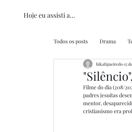
Hoje eu assisti a...
Todos os posts
Drama
T
Comédia
hikafigueiredo
Comédia Româ
15 d
"Silêncio
Filme do dia (208/202
padres jesuítas des
mentor, desaparecido
cristianismo era pro