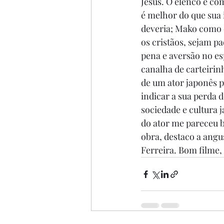
Jesus. O elenco é c
é melhor do que sua 
deveria; Mako como o 
os cristãos, sejam p
pena e aversão no es
canalha de carteirin
de um ator japonês p
indicar a sua perda 
sociedade e cultura j
do ator me pareceu b
obra, destaco a angus
Ferreira. Bom filme, 