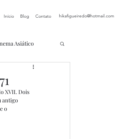
hikafigueiredo@hotmail.com
Início
Blog
Contato
nema Asiático
71
lo XVII. Dois 
 antigo 
e o 