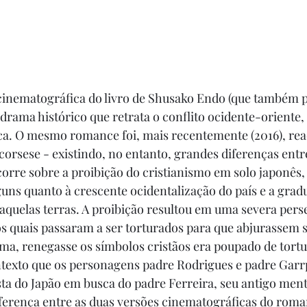
cinematográfica do livro de Shusako Endo (que também p
m drama histórico que retrata o conflito ocidente-oriente
lica. O mesmo romance foi, mais recentemente (2016), rea
orsese - existindo, no entanto, grandes diferenças entr
scorre sobre a proibição do cristianismo em solo japonês,
ns quanto à crescente ocidentalização do país e a gradu
aquelas terras. A proibição resultou em uma severa pers
, os quais passaram a ser torturados para que abjurassem s
a, renegasse os símbolos cristãos era poupado de tortu
ontexto que os personagens padre Rodrigues e padre Garr
 do Japão em busca do padre Ferreira, seu antigo mento
ferença entre as duas versões cinematográficas do roma