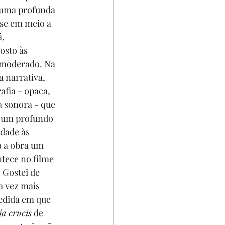
 uma profunda 
ise em meio a 
, 
osto às 
o moderado. Na 
 narrativa, 
fia - opaca, 
 sonora - que 
 um profundo 
dade às 
o a obra um 
tece no filme 
 Gostei de 
a vez mais 
edida em que 
ia crucis
 de 