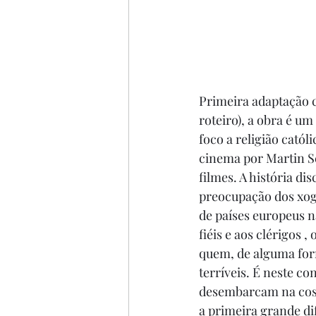
Primeira adaptação 
roteiro), a obra é u
foco a religião cató
cinema por Martin Sc
filmes. A história di
preocupação dos xogu
de países europeus n
fiéis e aos clérigos 
quem, de alguma form
terríveis. É neste c
desembarcam na costa
a primeira grande di