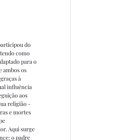
articipou do 
, tendo como 
daptado para o 
e ambos os 
 graças à 
al influência 
eguição aos 
ua religião - 
ras e mortes 
pe 
r. Aqui surge 
nce: o padre 