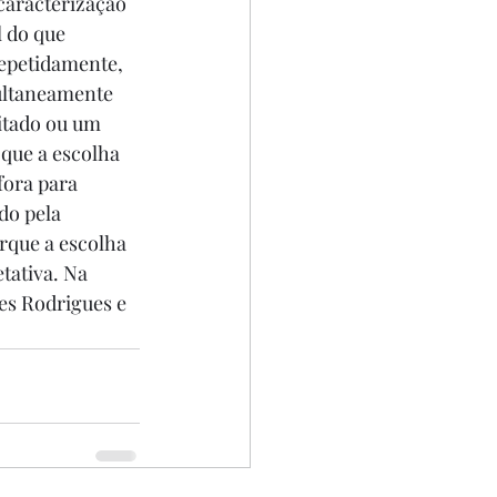
caracterização 
 do que 
repetidamente, 
multaneamente 
itado ou um 
que a escolha 
ora para 
do pela 
rque a escolha 
tativa. Na 
es Rodrigues e 