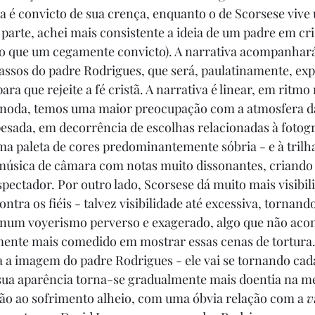
 é convicto de sua crença, enquanto o de Scorsese vive
a parte, achei mais consistente a ideia de um padre em cr
do que um cegamente convicto). A narrativa acompanhará
assos do padre Rodrigues, que será, paulatinamente, exp
ra que rejeite a fé cristã. A narrativa é linear, em ritm
hinoda, temos uma maior preocupação com a atmosfera da
esada, em decorrência de escolhas relacionadas à fotogra
a paleta de cores predominantemente sóbria - e à trilha
música de câmara com notas muito dissonantes, criando
ectador. Por outro lado, Scorsese dá muito mais visibili
ontra os fiéis - talvez visibilidade até excessiva, tornand
 num voyerismo perverso e exagerado, algo que não acon
mente mais comedido em mostrar essas cenas de tortura.
 a imagem do padre Rodrigues - ele vai se tornando cad
 sua aparência torna-se gradualmente mais doentia na m
ão ao sofrimento alheio, com uma óbvia relação com a 
v