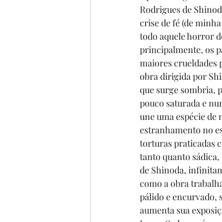
Rodrigues de Shinoda
crise de fé (de minh
todo aquele horror 
principalmente, os p
maiores crueldades pa
obra dirigida por S
que surge sombria, p
pouco saturada e num
une uma espécie de 
estranhamento no esp
torturas praticadas c
tanto quanto sádica,
de Shinoda, infinita
como a obra trabalha
pálido e encurvado,
aumenta sua exposiç