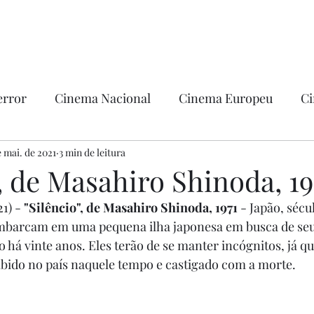
error
Cinema Nacional
Cinema Europeu
Ci
ntica
e mai. de 2021
3 min de leitura
Ficção
Hollywood
", de Masahiro Shinoda, 19
1) - 
"Silêncio", de Masahiro Shinoda, 1971 
- Japão, sécu
embarcam em uma pequena ilha japonesa em busca de seu
 há vinte anos. Eles terão de se manter incógnitos, já qu
ibido no país naquele tempo e castigado com a morte.