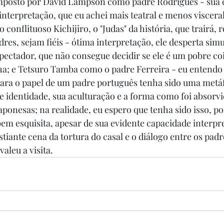
omposto por David Lampson como padre Rodrigues - sua 
interpretação, que eu achei mais teatral e menos visceral
conflituoso Kichijiro, o "Judas" da história, que trairá, 
adres, sejam fiéis - ótima interpretação, ele desperta si
pectador, que não consegue decidir se ele é um pobre co
ha; e Tetsuro Tamba como o padre Ferreira - eu entendo 
ara o papel de um padre português tenha sido uma metáf
de identidade, sua aculturação e a forma como foi absorvi
aponesas; na realidade, eu espero que tenha sido isso, po
em esquisita, apesar de sua evidente capacidade interpre
tiante cena da tortura do casal e o diálogo entre os padr
valeu a visita.