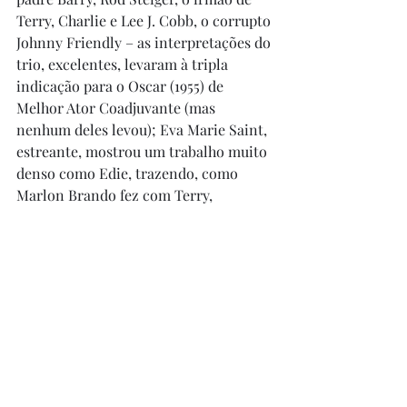
Terry, Charlie e Lee J. Cobb, o corrupto 
Johnny Friendly – as interpretações do 
trio, excelentes, levaram à tripla 
indicação para o Oscar (1955) de 
Melhor Ator Coadjuvante (mas 
nenhum deles levou); Eva Marie Saint, 
estreante, mostrou um trabalho muito 
denso como Edie, trazendo, como 
Marlon Brando fez com Terry, 
complexidade à personagem. O filme, 
festejadíssimo à época, foi agraciado 
com nada menos que oito Oscars 
(filme, direção, roteiro, ator, atriz 
coadjuvante, direção de arte, 
fotografia e edição), além de quatro 
Globos de Ouro (1955) (filme 
dramático, ator, diretor e fotografia), 
um BAFTA (1955) (ator estrangeiro) e o 