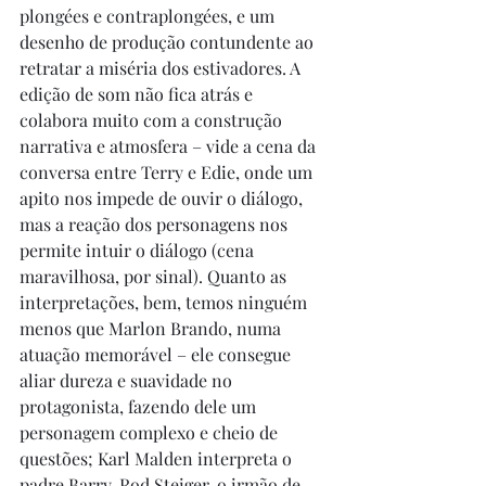
plongées e contraplongées, e um 
desenho de produção contundente ao 
retratar a miséria dos estivadores. A 
edição de som não fica atrás e 
colabora muito com a construção 
narrativa e atmosfera – vide a cena da 
conversa entre Terry e Edie, onde um 
apito nos impede de ouvir o diálogo, 
mas a reação dos personagens nos 
permite intuir o diálogo (cena 
maravilhosa, por sinal). Quanto as 
interpretações, bem, temos ninguém 
menos que Marlon Brando, numa 
atuação memorável – ele consegue 
aliar dureza e suavidade no 
protagonista, fazendo dele um 
personagem complexo e cheio de 
questões; Karl Malden interpreta o 
padre Barry, Rod Steiger, o irmão de 