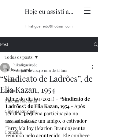
Hoje eu assisti a...
hikafigueiredo@hotmail.com
Post
Todos os posts
hikafigueiredo
Todos os posts
8 de jan. de 2024
2 min de leitura
“Sindicato de Ladrões”, de
Drama
Elia Kazan, 1954
Terror
Filme do dia (04/2024) – 
“Sindicato de 
Cinema Nacional
Ladrões”, de Elia Kazan, 1954
 – Após 
Cinema Europeu
ter uma pequena participação no 
assassinato de um amigo, o estivador 
Cinema Asiático
Terry Malloy (Marlon Brando) sente 
Comédia
remorso pelo acontecido. Ele conhece 