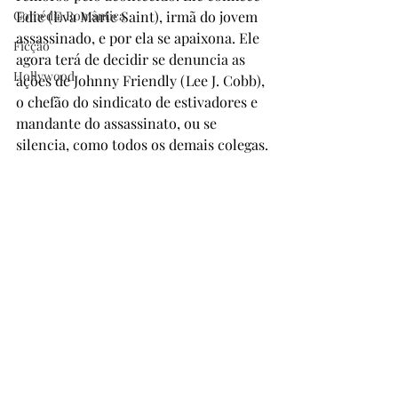
Comédia Romântica
Edie (Eva Marie Saint), irmã do jovem 
assassinado, e por ela se apaixona. Ele 
Ficção
agora terá de decidir se denuncia as 
Hollywood
ações de Johnny Friendly (Lee J. Cobb), 
o chefão do sindicato de estivadores e 
mandante do assassinato, ou se 
silencia, como todos os demais colegas.