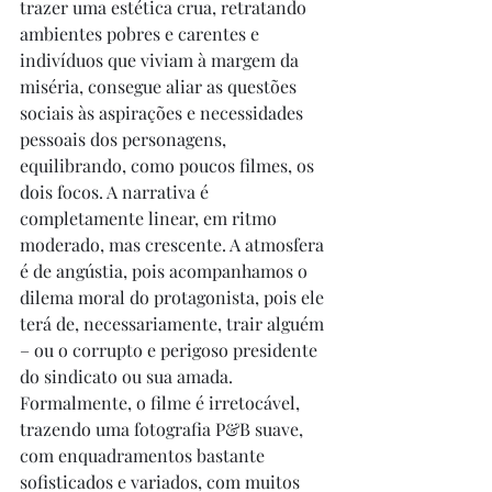
trazer uma estética crua, retratando 
ambientes pobres e carentes e 
indivíduos que viviam à margem da 
miséria, consegue aliar as questões 
sociais às aspirações e necessidades 
pessoais dos personagens, 
equilibrando, como poucos filmes, os 
dois focos. A narrativa é 
completamente linear, em ritmo 
moderado, mas crescente. A atmosfera 
é de angústia, pois acompanhamos o 
dilema moral do protagonista, pois ele 
terá de, necessariamente, trair alguém 
– ou o corrupto e perigoso presidente 
do sindicato ou sua amada. 
Formalmente, o filme é irretocável, 
trazendo uma fotografia P&B suave, 
com enquadramentos bastante 
sofisticados e variados, com muitos 