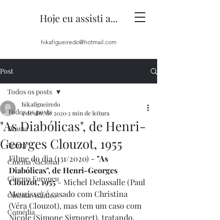
Hoje eu assisti a...
hikafigueiredo@hotmail.com
Post
Todos os posts
hikafigueiredo
Todos os posts
4 de abr. de 2020
2 min de leitura
"As Diabólicas", de Henri-
Drama
Georges Clouzot, 1955
Terror
Filme do dia (131/2020) - 
"As 
Cinema Nacional
Diabólicas", de Henri-Georges 
Cinema Europeu
Clouzot, 1955
 - Michel Delassalle (Paul 
Meurisse) é casado com Christina 
Cinema Asiático
(Véra Clouzot), mas tem um caso com 
Comédia
Nicole (Simone Signoret), tratando, 