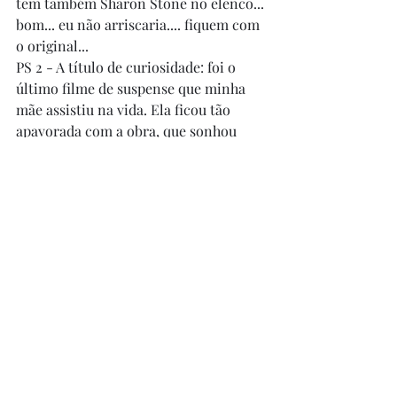
tem também Sharon Stone no elenco... 
bom... eu não arriscaria.... fiquem com 
o original...
PS 2 - A título de curiosidade: foi o 
último filme de suspense que minha 
mãe assistiu na vida. Ela ficou tão 
apavorada com a obra, que sonhou 
com ela por vários meses, e fez com 
que ela jurasse nunca mais ver nada do 
gênero... rs XD
Posts recentes
Ver tudo