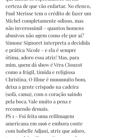
certeza de que vão enfartar. No elenco, 
Paul Merisse tem o crédito de fazer um 
Michel completamente odioso, mas 
não inverossímil - quantos homens 
abusivos não agem como ele por aí? 
Simone Signoret interpreta a decidida 
e prática Nicole - e ela é sempre 
ótima, adoro essa atriz! Mas, para 
mim, quem dá show é Véra Clouzot 
como a frágil, tímida e religiosa 
Christina. O filme é muuuuuito bom, 
deixa a gente crispado na cadeira 
(sofá, cama), com o coração saindo 
pela boca. Vale muito a pena e 
recomendo demais.
PS 1 - Foi feita uma refilmagem 
americana em 1996 e embora conte 
com Isabelle Adjani, atriz que adoro, 