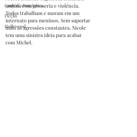
Comédia Romântica
ambas, com grosseria e violência. 
Todos trabalham e moram em um 
Ficção
internato para meninos. Sem suportar 
Hollywood
mais as agressões constantes, Nicole 
tem uma sinistra ideia para acabar 
com Michel.