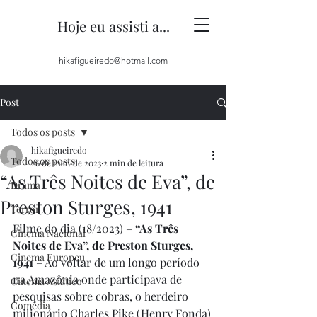
Hoje eu assisti a...
hikafigueiredo@hotmail.com
Post
Todos os posts
hikafigueiredo
Todos os posts
26 de mar. de 2023
2 min de leitura
“As Três Noites de Eva”, de
Drama
Preston Sturges, 1941
Terror
Filme do dia (18/2023) – 
“As Três 
Cinema Nacional
Noites de Eva”, de Preston Sturges, 
Cinema Europeu
1941
 – Ao voltar de um longo período 
na Amazônia onde participava de 
Cinema Asiático
pesquisas sobre cobras, o herdeiro 
Comédia
milionário Charles Pike (Henry Fonda) 