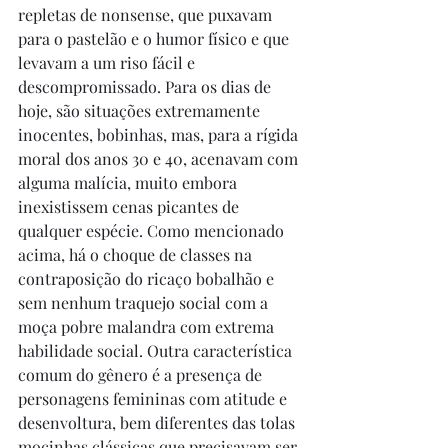
repletas de nonsense, que puxavam 
para o pastelão e o humor físico e que 
levavam a um riso fácil e 
descompromissado. Para os dias de 
hoje, são situações extremamente 
inocentes, bobinhas, mas, para a rígida 
moral dos anos 30 e 40, acenavam com 
alguma malícia, muito embora 
inexistissem cenas picantes de 
qualquer espécie. Como mencionado 
acima, há o choque de classes na 
contraposição do ricaço bobalhão e 
sem nenhum traquejo social com a 
moça pobre malandra com extrema 
habilidade social. Outra característica 
comum do gênero é a presença de 
personagens femininas com atitude e 
desenvoltura, bem diferentes das tolas 
mocinhas clássicas que precisavam ser 