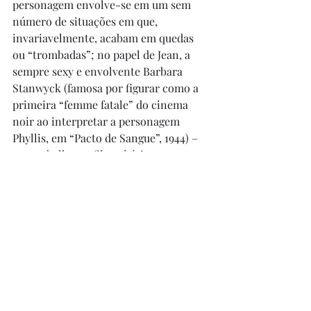
personagem envolve-se em um sem 
número de situações em que, 
invariavelmente, acabam em quedas 
ou “trombadas”; no papel de Jean, a 
sempre sexy e envolvente Barbara 
Stanwyck (famosa por figurar como a 
primeira “femme fatale” do cinema 
noir ao interpretar a personagem 
Phyllis, em “Pacto de Sangue”, 1944) – 
seu trabalho no filme é ótimo, com 
destaque para a brusca mudança de 
sotaque quando ela surge como Eva 
(sem spoilers). Charles Coburn 
participa como “Coronel” Harrington 
e Eugene Pallette, como o Mr. Pike. O 
filme é bem gostosinho e para quem 
curte comédias malucas é um prato 
cheio. Cartão de visita para o diretor 
muito melhor que o complicado 