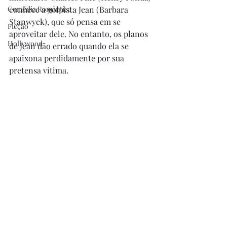
Comédia Romântica
conhece a golpista Jean (Barbara 
Stanwyck), que só pensa em se 
Ficção
aproveitar dele. No entanto, os planos 
Hollywood
de Jean dão errado quando ela se 
apaixona perdidamente por sua 
pretensa vítima. 