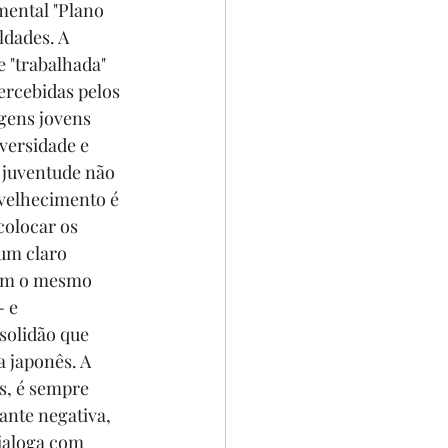
ental "Plano 
ldades. A 
 "trabalhada" 
ercebidas pelos 
gens jovens 
versidade e 
 juventude não 
nvelhecimento é 
colocar os 
um claro 
com o mesmo 
 e 
solidão que 
a japonês. A 
s, é sempre 
ante negativa, 
ialoga com 