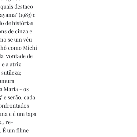
 quais destaco 
rayama" (1983) e 
 de histórias 
ns de cinza e 
omo se um véu 
ishô como Michi 
a  vontade de 
e a atriz 
sutileza; 
somura 
a Maria - os 
" e serão, cada 
confrontados 
ana e é um tapa 
,. re-
 É um filme 