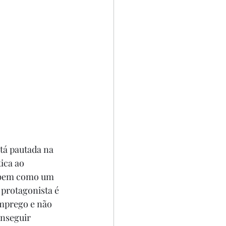
stá pautada na 
ica ao 
, bem como um 
 protagonista é 
mprego e não 
nseguir 