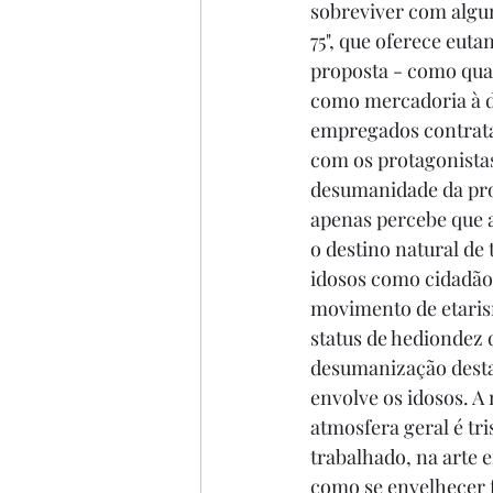
sobreviver com algu
75", que oferece euta
proposta - como qual
como mercadoria à de
empregados contratad
com os protagonistas
desumanidade da prop
apenas percebe que a
o destino natural de 
idosos como cidadãos
movimento de etaris
status de hediondez 
desumanização desta 
envolve os idosos. A 
atmosfera geral é tr
trabalhado, na arte 
como se envelhecer f