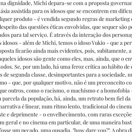
ma dignidade, Michi depara-se com a proposta governam
násia assistida para os idosos que se encontrem em dificu
quer produto - é vendida segundo regras de marketing e
speito das questões éticas envolvidas, que sequer são p
os para tal serviço. É através da interação dos persona
 idosos - além de Michi, temos o idoso Yukio - que a per
osta ficarão ainda mais evidentes, pois, subitamente, a
queles idosos são gente como eles, mas, ainda, que o e
todos. Se, por um lado, há uma feroz crítica ao hábito de 
 de segunda classe, desimportantes para a sociedade, n
mo - que, por qualquer motivo, não é um preconceito 
que outros, como o racismo, o machismo e a homofobia -
parcela da população, há, ainda, um retrato bem fiel da 
narrativa é linear, num ritmo lento, tradicional do cinem
iste e deprimente - o envelhecimento, com raras exceçõe
em geral e no cinema em particular, de uma maneira bast
osse um pecado, uma ousadia, "how dare you?". A obra d