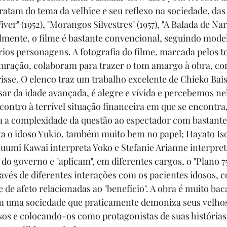
tratam do tema da velhice e seu reflexo na sociedade, das
iver" (1952), "Morangos Silvestres" (1957), "A Balada de Na
lmente, o filme é bastante convencional, seguindo modelo
ios personagens. A fotografia do filme, marcada pelos to
aturação, colaboram para trazer o tom amargo à obra, c
isse. O elenco traz um trabalho excelente de Chieko Ba
ar da idade avançada, é alegre e vívida e percebemos nel
ncontro à terrível situação financeira em que se encontra, 
 a complexidade da questão ao espectador com bastante 
ta o idoso Yukio, também muito bem no papel; Hayato I
uumi Kawai interpreta Yoko e Stefanie Arianne interpret
o governo e "aplicam", em diferentes cargos, o "Plano 75
avés de diferentes interações com os pacientes idosos, 
 de afeto relacionadas ao "benefício". A obra é muito bac
em uma sociedade que praticamente demoniza seus velhos
s e colocando-os como protagonistas de suas histórias.