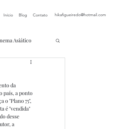
hikafigueiredo@hotmail.com
Início
Blog
Contato
nema Asiático
ento da 
 país, a ponto 
 o "Plano 75", 
ta é "vendida" 
do desse 
tor, a 