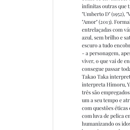
infinitas outras que 
"Umberto D" (1952), "V
"Amor" (2013). Forma
entrelaçadas com vár
azul, sem brilho e s
escuro a tudo encobr
- a personagem, apes
viver, o que vai de e
consegue passar toda
Takao Taka interpre
interpreta Himoru, Y
três são empregados d
um a seu tempo e atr
com questões éticas e
com luva de pelica 
humanizando os idoso