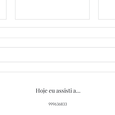
“Tipos de Gentileza”, de
“O M
Yorgos Lanthimos, 2024
2022
Hoje eu assisti a...
999636833