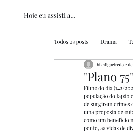
Hoje eu assisti a...
Todos os posts
Drama
T
Comédia
hikafigueiredo
Comédia Româ
2 de
"Plano 75
Filme do dia (142/202
população do Japão c
de surgirem crimes d
uma proposta de eutan
como um benefício n
ponto, as vidas de d