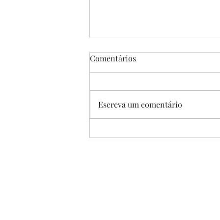
Comentários
Escreva um comentário
“A Única Saída”, de Park
Chan-wook, 2025