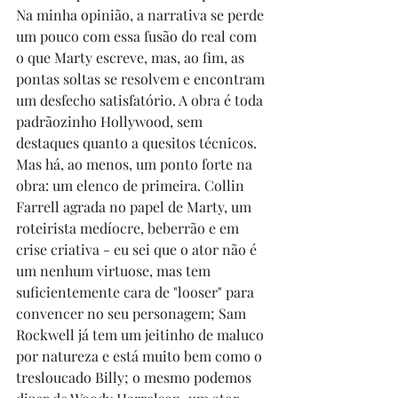
Na minha opinião, a narrativa se perde 
um pouco com essa fusão do real com 
o que Marty escreve, mas, ao fim, as 
pontas soltas se resolvem e encontram 
um desfecho satisfatório. A obra é toda 
padrãozinho Hollywood, sem 
destaques quanto a quesitos técnicos. 
Mas há, ao menos, um ponto forte na 
obra: um elenco de primeira. Collin 
Farrell agrada no papel de Marty, um 
roteirista medíocre, beberrão e em 
crise criativa - eu sei que o ator não é 
um nenhum virtuose, mas tem 
suficientemente cara de "looser" para 
convencer no seu personagem; Sam 
Rockwell já tem um jeitinho de maluco 
por natureza e está muito bem como o 
tresloucado Billy; o mesmo podemos 