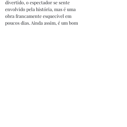
divertido, o espectador se sente 
envolvido pela história, mas é uma 
obra francamente esquecível em 
poucos dias. Ainda assim, é um bom 
entretenimento para quem quer só 
passar o tempo e se distrair um pouco.
Posts recentes
Ver tudo