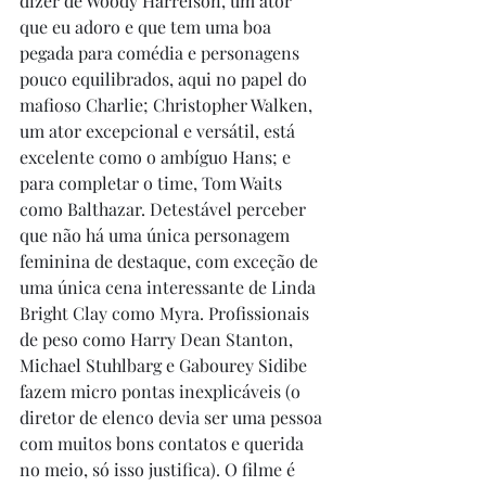
dizer de Woody Harrelson, um ator 
que eu adoro e que tem uma boa 
pegada para comédia e personagens 
pouco equilibrados, aqui no papel do 
mafioso Charlie; Christopher Walken, 
um ator excepcional e versátil, está 
excelente como o ambíguo Hans; e 
para completar o time, Tom Waits 
como Balthazar. Detestável perceber 
que não há uma única personagem 
feminina de destaque, com exceção de 
uma única cena interessante de Linda 
Bright Clay como Myra. Profissionais 
de peso como Harry Dean Stanton, 
Michael Stuhlbarg e Gabourey Sidibe 
fazem micro pontas inexplicáveis (o 
diretor de elenco devia ser uma pessoa 
com muitos bons contatos e querida 
no meio, só isso justifica). O filme é 