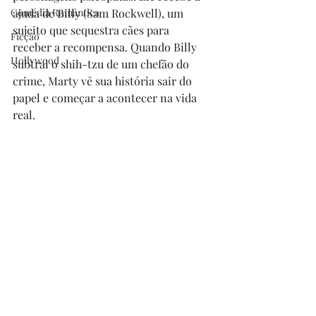
Comédia Romântica
ajuda de Billy (Sam Rockwell), um 
sujeito que sequestra cães para 
Ficção
receber a recompensa. Quando Billy 
Hollywood
subtrai o shih-tzu de um chefão do 
crime, Marty vê sua história sair do 
papel e começar a acontecer na vida 
real.