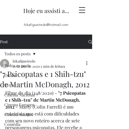
Hoje eu assisti a...
hikafigueiredo@hotmail.com
Post
Todos os posts
hikafigueiredo
Todos os posts
21 de jun. de 2020
2 min de leitura
"7 Psicopatas e 1 Shih-tzu"
Drama
de Martin McDonagh, 2012
Terror
Filme do dia (248/2020) - 
"7 Psicopatas 
Cinema Nacional
e 1 Shih-tzu" de Martin McDonagh, 
Cinema Europeu
2012
 - Marty (Colin Farrell) é um 
roteirista que está com dificuldades 
Cinema Asiático
com seu novo roteiro acerca de sete 
Comédia
personagens psicopatas. Ele recebe a 